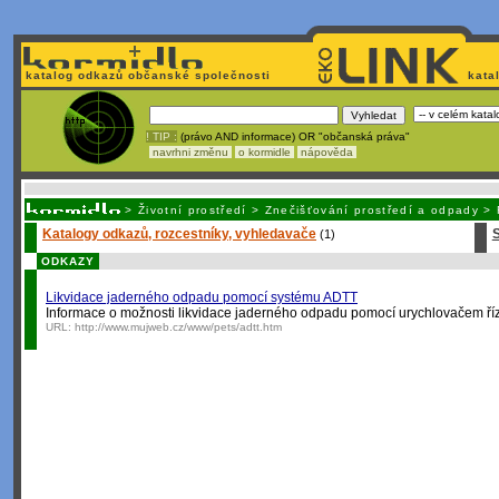
katalog odkazů občanské společnosti
kata
! TIP :
(právo AND informace) OR "občanská práva"
navrhni změnu
o kormidle
nápověda
Unavuje
vás tvorba stránek v HTML? Nemá webmaster
čas
na jejich aktualizac
>
Životní prostředí
>
Znečišťování prostředí a odpady
>
Katalogy odkazů, rozcestníky, vyhledavače
S
(1)
ODKAZY
Likvidace jaderného odpadu pomocí systému ADTT
Informace o možnosti likvidace jaderného odpadu pomocí urychlovačem říz
URL:
http://www.mujweb.cz/www/pets/adtt.htm