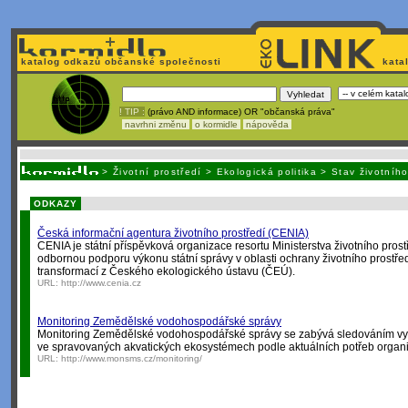
katalog odkazů občanské společnosti
kata
! TIP :
(právo AND informace) OR "občanská práva"
navrhni změnu
o kormidle
nápověda
Unavuje
vás tvorba stránek v HTML? Nemá webmaster
čas
na jejich aktualizac
>
Životní prostředí
>
Ekologická politika
>
Stav životního
ODKAZY
Česká informační agentura životního prostředí (CENIA)
CENIA je státní příspěvková organizace resortu Ministerstva životního prost
odbornou podporu výkonu státní správy v oblasti ochrany životního prostředí
transformací z Českého ekologického ústavu (ČEÚ).
URL:
http://www.cenia.cz
Monitoring Zemědělské vodohospodářské správy
Monitoring Zemědělské vodohospodářské správy se zabývá sledováním vy
ve spravovaných akvatických ekosystémech podle aktuálních potřeb organi
URL:
http://www.monsms.cz/monitoring/