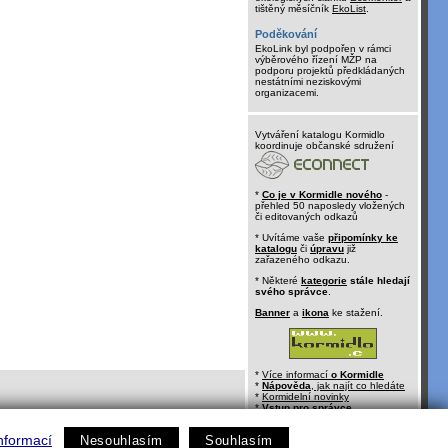
tištěný měsíčník
EkoList
.
Poděkování
EkoLink byl podpořen v rámci
výběrového řízení MŽP na
podporu projektů předkládaných
nestátními neziskovými
organizacemi.
Vytváření katalogu Kormidlo
koordinuje občanské sdružení
*
Co je v Kormidle nového
-
přehled 50 naposledy vložených
či editovaných odkazů
* Uvítáme vaše
připomínky ke
katalogu
či
úpravu
již
zařazeného odkazu.
* Některé
kategorie
stále hledají
svého správce
.
Banner
a
ikona
ke stažení.
*
Více informací
o Kormidle
*
Nápověda
, jak najít co hledáte
*
Kormidelní novinky
*
Vstup pro správce
nformací
Nesouhlasím
Souhlasím
kontakt:
kormidlo@ecn.cz