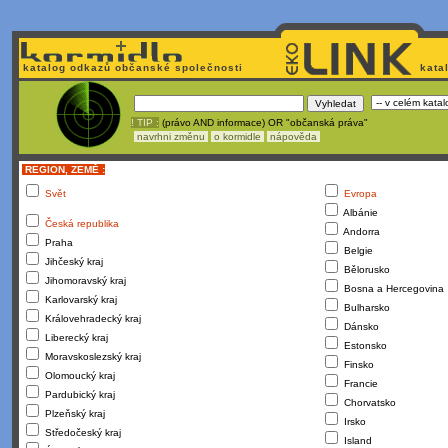
katalog odkazů občanské společnosti
kata
! TIP :
(právo AND informace) OR "občanská práva"
navrhni změnu
o kormidle
nápověda
REGION, ZEMĚ :
Svět
Evropa
Albánie
Česká republika
Andorra
Praha
Belgie
Jihčeský kraj
Bělorusko
Jihomoravský kraj
Bosna a Hercegovina
Karlovarský kraj
Bulharsko
Královehradecký kraj
Dánsko
Liberecký kraj
Estonsko
Moravskoslezský kraj
Finsko
Olomoucký kraj
Francie
Pardubický kraj
Chorvatsko
Plzeňský kraj
Irsko
Středočeský kraj
Island