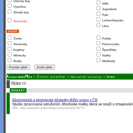
Ústecký kraj
Itálie
Vysočina
Jugoslávie
Zlínský kraj
Kypr
Lichtenštejnsko
Slovensko
Litva
JAZYK :
Česky
Polsky
Slovensky
Francouzsky
Anglicky
Španělsky
Německy
Italsky
Rusky
Maďarsky
>
Životní prostředí
>
Nerostné suroviny
>
Uran
Firmy
(1)
ODKAZY
Ekonomické a ekologické důsledky těžby uranu v ČR
Studie zpracovaná sdružením Jihočeské matky, která se snaží o zmapování
URL:
http://www.jihoceskematky.cz/clanek.php?id=76