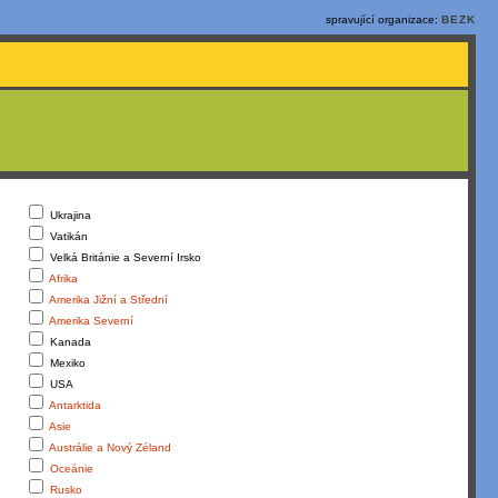
spravující organizace:
BEZK
Ukrajina
Vatikán
Velká Británie a Severní Irsko
Afrika
Amerika Jižní a Střední
Amerika Severní
Kanada
Mexiko
USA
Antarktida
Asie
Austrálie a Nový Zéland
Oceánie
Rusko