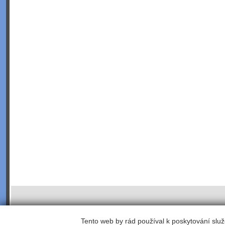
Tento web by rád používal k poskytování služ
©2003;
webhosting
,
webdesign
,
redakční a publikační systém Toolkit
, koordinace -