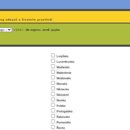
log odkazů o životním prostředí
výběr:
dle regionu, země, jazyka
Lotyšsko
Lucembursko
Maďarsko
Makedonie
Moldavsko
Monako
Německo
Nizozemí
Norsko
Polsko
Portugalsko
Rakousko
Rumunsko
Řecko