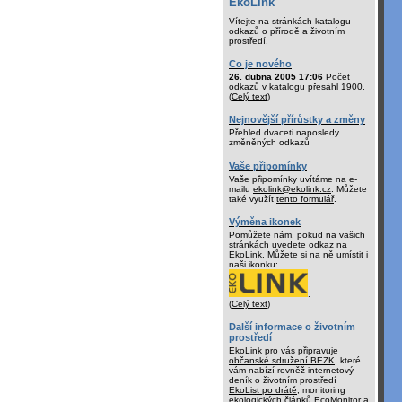
EkoLink
Vítejte na stránkách katalogu
odkazů o přírodě a životním
prostředí.
Co je nového
26. dubna 2005 17:06
Počet
odkazů v katalogu přesáhl 1900.
(Celý text)
Nejnovější přírůstky a změny
Přehled dvaceti naposledy
změněných odkazů
Vaše připomínky
Vaše připomínky uvítáme na e-
mailu
ekolink@ekolink.cz
. Můžete
také využít
tento formulář
.
Výměna ikonek
Pomůžete nám, pokud na vašich
stránkách uvedete odkaz na
EkoLink. Můžete si na ně umístit i
naši ikonku:
.
(Celý text)
Další informace o životním
prostředí
EkoLink pro vás připravuje
občanské sdružení BEZK
, které
vám nabízí rovněž internetový
deník o životním prostředí
EkoList po drátě
, monitoring
ekologických článků
EcoMonitor
a