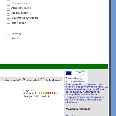
Oceány a moře
Atlantický oceán
Indický oceán
Severní ledový oceán
Tichý oceán
Litevsky
Jinak
odkazy seřaď :
abecedně
dle hodnocení
Tento projekt byl realizován za
finanční podpory Evropské unie. Za
obsah stránek odpovídá výlučně
Jazyk: ČJ
autor. Stránky nereprezentují
Hodnocení:
názory Evropské komise a
Hlasujte:
líbí
nelíbí
Evropská komise neodpovídá za
použití informací, jež jsou jejich
obsahem.
Výměnná reklama: