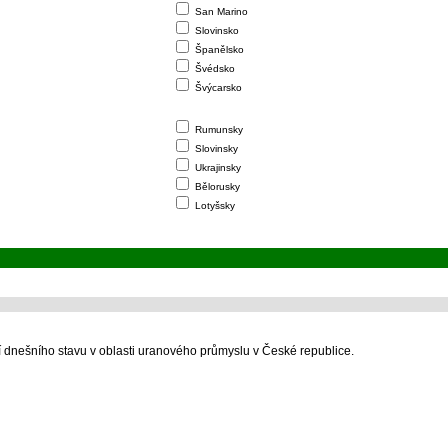
San Marino
Slovinsko
Španělsko
Švédsko
Švýcarsko
Rumunsky
Slovinsky
Ukrajinsky
Bělorusky
Lotyšsky
 dnešního stavu v oblasti uranového průmyslu v České republice.