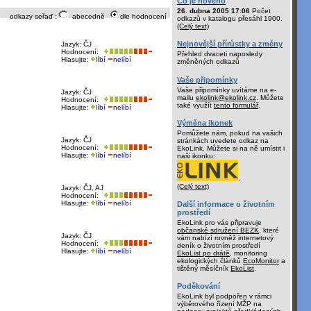
Co je nového
26. dubna 2005 17:06
Počet
odkazy seřaď :
abecedně
dle hodnocení
odkazů v katalogu přesáhl 1900.
(Celý text)
Nejnovější přírůstky a změny
Jazyk: ČJ
Hodnocení:
Přehled dvaceti naposledy
Hlasujte:
líbí
nelíbí
změněných odkazů
Vaše připomínky
Vaše připomínky uvítáme na e-
Jazyk: ČJ
mailu
ekolink@ekolink.cz
. Můžete
Hodnocení:
také využít
tento formulář
.
Hlasujte:
líbí
nelíbí
Výměna ikonek
Pomůžete nám, pokud na vašich
Jazyk: ČJ
stránkách uvedete odkaz na
Hodnocení:
EkoLink. Můžete si na ně umístit i
Hlasujte:
líbí
nelíbí
naši ikonku:
.
(Celý text)
Jazyk: ČJ, AJ
Hodnocení:
Hlasujte:
líbí
nelíbí
Další informace o životním
prostředí
EkoLink pro vás připravuje
občanské sdružení BEZK
, které
Jazyk: ČJ
vám nabízí rovněž internetový
Hodnocení:
deník o životním prostředí
Hlasujte:
líbí
nelíbí
EkoList po drátě
, monitoring
ekologických článků
EcoMonitor
a
tištěný měsíčník
EkoList
.
Poděkování
EkoLink byl podpořen v rámci
výběrového řízení MŽP na