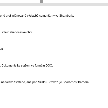
ené proti plánované výstavbě cementárny ve Štramberku.
u v této středočeské obci.
ČR.
e. Dokumenty ke stažení ve formátu DOC.
 nedaleko Svatého jana pod Skalou. Provozuje Společnost Barbora.