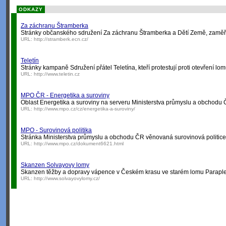
ODKAZY
Za záchranu Štramberka
Stránky občanského sdružení Za záchranu Štramberka a Dětí Země, zaměř
URL:
http://stramberk.ecn.cz/
Teletín
Stránky kampaně Sdružení přátel Teletína, kteří protestují proti otevření lom
URL:
http://www.teletin.cz
MPO ČR - Energetika a suroviny
Oblast Energetika a suroviny na serveru Ministerstva průmyslu a obchodu 
URL:
http://www.mpo.cz/cz/energetika-a-suroviny/
MPO - Surovinová politika
Stránka Ministerstva průmyslu a obchodu ČR věnovaná surovinová politic
URL:
http://www.mpo.cz/dokument6621.html
Skanzen Solvayovy lomy
Skanzen těžby a dopravy vápence v Českém krasu ve starém lomu Paraple
URL:
http://www.solvayovylomy.cz/