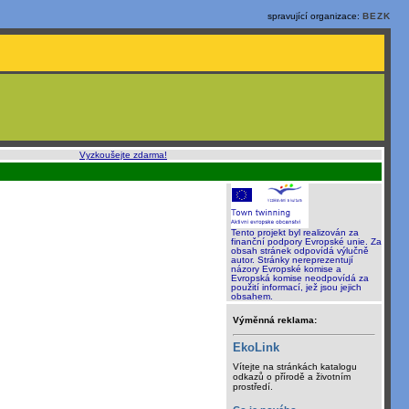
spravující organizace:
BEZK
o, rychle a sami
:
Vyzkoušejte zdarma!
Tento projekt byl realizován za
finanční podpory Evropské unie. Za
obsah stránek odpovídá výlučně
autor. Stránky nereprezentují
názory Evropské komise a
Evropská komise neodpovídá za
použití informací, jež jsou jejich
obsahem.
Výměnná reklama:
EkoLink
Vítejte na stránkách katalogu
odkazů o přírodě a životním
prostředí.