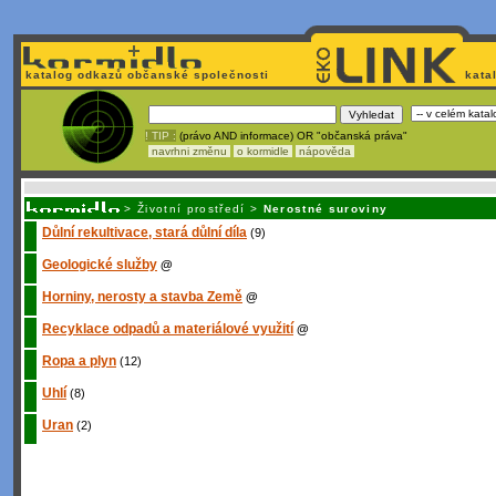
katalog odkazů občanské společnosti
kata
! TIP :
(právo AND informace) OR "občanská práva"
navrhni změnu
o kormidle
nápověda
Unavuje
vás tvorba stránek v HTML? N
>
Životní prostředí
>
Nerostné suroviny
Důlní rekultivace, stará důlní díla
(9)
Geologické služby
@
Horniny, nerosty a stavba Země
@
Recyklace odpadů a materiálové využití
@
Ropa a plyn
(12)
Uhlí
(8)
Uran
(2)