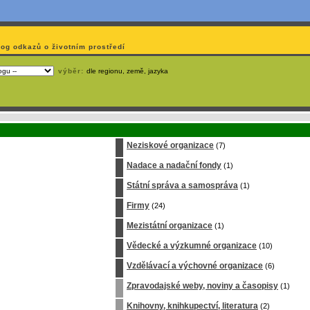
log odkazů o životním prostředí
výběr:
dle regionu, země, jazyka
emá webmaster
čas
na jejich aktualizaci? S
publikačním systémem TOOLKIT
to zvládnete
snadn
Neziskové organizace
(7)
Nadace a nadační fondy
(1)
Státní správa a samospráva
(1)
Firmy
(24)
Mezistátní organizace
(1)
Vědecké a výzkumné organizace
(10)
Vzdělávací a výchovné organizace
(6)
Zpravodajské weby, noviny a časopisy
(1)
Knihovny, knihkupectví, literatura
(2)