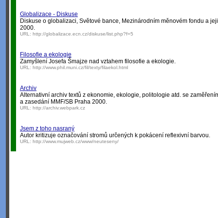
Globalizace - Diskuse
Diskuse o globalizaci, Světové bance, Mezinárodním měnovém fondu a jeji
2000.
URL:
http://globalizace.ecn.cz/diskuse/list.php?f=5
Filosofie a ekologie
Zamyšlení Josefa Šmajze nad vztahem filosofie a ekologie.
URL:
http://www.phil.muni.cz/fil/texty/filaekol.html
Archiv
Alternativní archiv textů z ekonomie, ekologie, politologie atd. se zaměře
a zasedání MMF/SB Praha 2000.
URL:
http://archiv.webpark.cz
Jsem z toho nasraný
Autor kritizuje označování stromů určených k pokácení reflexivní barvou.
URL:
http://www.mujweb.cz/www/neuteseny/