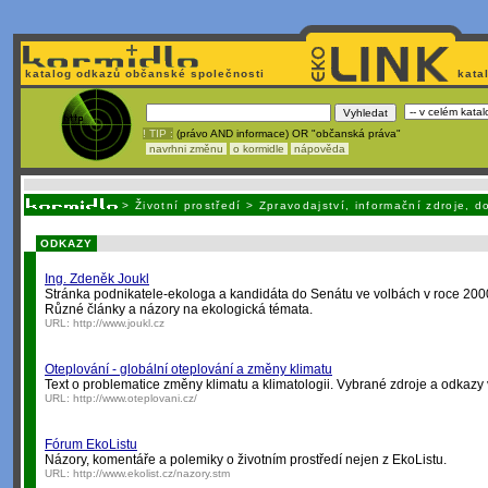
katalog odkazů občanské společnosti
kata
! TIP :
(právo AND informace) OR "občanská práva"
navrhni změnu
o kormidle
nápověda
Nechcete být závislí
na korporátech typu Google či Micro
>
Životní prostředí
>
Zpravodajství, informační zdroje, 
ODKAZY
Ing. Zdeněk Joukl
Stránka podnikatele-ekologa a kandidáta do Senátu ve volbách v roce 200
Různé články a názory na ekologická témata.
URL:
http://www.joukl.cz
Oteplování - globální oteplování a změny klimatu
Text o problematice změny klimatu a klimatologii. Vybrané zdroje a odkazy 
URL:
http://www.oteplovani.cz/
Fórum EkoListu
Názory, komentáře a polemiky o životním prostředí nejen z EkoListu.
URL:
http://www.ekolist.cz/nazory.stm