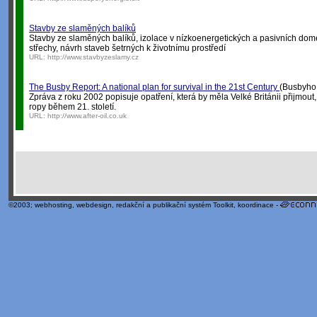
Stavby ze slaměných balíků
Stavby ze slaměných balíků, izolace v nízkoenergetických a pasivních dom
střechy, návrh staveb šetrných k životnímu prostředí
URL:
http://www.stavbyzeslamy.cz
The Busby Report: A national plan for survival in the 21st Century
(Busbyho z
Zpráva z roku 2002 popisuje opatření, která by měla Velké Británii přijmout
ropy během 21. století.
URL:
http://www.after-oil.co.uk
©2003;
webhosting
,
webdesign
,
redakční a publikační systém Toolkit
, koordinace -