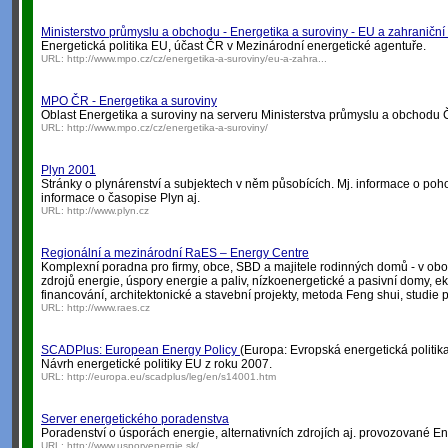
Ministerstvo průmyslu a obchodu - Energetika a suroviny - EU a zahraniční
Energetická politika EU, účast ČR v Mezinárodní energetické agentuře.
URL:
http://www.mpo.cz/cz/energetika-a-suroviny/eu-a-zahra...
MPO ČR - Energetika a suroviny
Oblast Energetika a suroviny na serveru Ministerstva průmyslu a obchodu 
URL:
http://www.mpo.cz/cz/energetika-a-suroviny/
Plyn 2001
Stránky o plynárenství a subjektech v něm působících. Mj. informace o p
informace o časopise Plyn aj.
URL:
http://www.plyn.cz
Regionální a mezinárodní RaES – Energy Centre
Komplexní poradna pro firmy, obce, SBD a majitele rodinných domů - v obo
zdrojů energie, úspory energie a paliv, nízkoenergetické a pasivní domy, e
financování, architektonické a stavební projekty, metoda Feng shui, studie p
URL:
http://www.raes.cz
SCADPlus: European Energy Policy
(Europa: Evropská energetická politik
Návrh energetické politiky EU z roku 2007.
URL:
http://europa.eu/scadplus/leg/en/s14001.htm
Server energetického poradenstva
Poradenství o úsporách energie, alternativních zdrojích aj. provozované E
URL:
http://www.usporyenergie.sk/