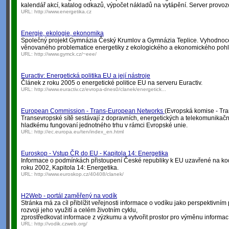
kalendář akcí, katalog odkazů, výpočet nákladů na vytápění. Server provo
URL:
http://www.energetika.cz
Energie, ekologie, ekonomika
Společný projekt Gymnázia Český Krumlov a Gymnázia Teplice. Vyhodnoc
věnovaného problematice energetiky z ekologického a ekonomického poh
URL:
http://www.gymck.cz/~eee/
Euractiv: Energetická politika EU a její nástroje
Článek z roku 2005 o energetické politice EU na serveru Euractiv.
URL:
http://www.euractiv.cz/evropa-dnes0/clanek/energetick...
European Commission - Trans-European Networks
(Evropská komise - Tra
Transevropské sítě sestávají z dopravních, energetických a telekomunikačníc
hladkému fungovaní jednotného trhu v rámci Evropské unie.
URL:
http://ec.europa.eu/ten/index_en.html
Euroskop - Vstup ČR do EU - Kapitola 14: Energetika
Informace o podmínkách přistoupení České republiky k EU uzavřené na k
roku 2002, Kapitola 14: Energetika.
URL:
http://www.euroskop.cz/40408/clanek/
H2Web - portál zaměřený na vodík
Stránka má za cíl přiblížit veřejnosti informace o vodíku jako perspektivním 
rozvoji jeho využití a celém životním cyklu,
zprostředkovat informace z výzkumu a vytvořit prostor pro výměnu informací
URL:
http://vodik.czweb.org/