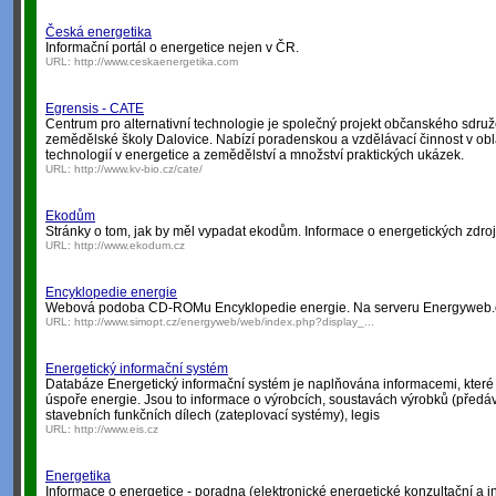
Česká energetika
Informační portál o energetice nejen v ČR.
URL:
http://www.ceskaenergetika.com
Egrensis - CATE
Centrum pro alternativní technologie je společný projekt občanského sdruž
zemědělské školy Dalovice. Nabízí poradenskou a vzdělávací činnost v oblas
technologií v energetice a zemědělství a množství praktických ukázek.
URL:
http://www.kv-bio.cz/cate/
Ekodům
Stránky o tom, jak by měl vypadat ekodům. Informace o energetických zdroj
URL:
http://www.ekodum.cz
Encyklopedie energie
Webová podoba CD-ROMu Encyklopedie energie. Na serveru Energyweb.
URL:
http://www.simopt.cz/energyweb/web/index.php?display_...
Energetický informační systém
Databáze Energetický informační systém je naplňována informacemi, které 
úspoře energie. Jsou to informace o výrobcích, soustavách výrobků (předáva
stavebních funkčních dílech (zateplovací systémy), legis
URL:
http://www.eis.cz
Energetika
Informace o energetice - poradna (elektronické energetické konzultační a in