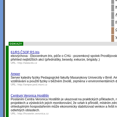
K
A
P
O
V
ODKAZY
61/RS ČSOP RS Iris
ekovýchova - Ekocentrum Iris, péče o CHú - pozemkový spolek Prostějovsk
přehled nejbližších akcí (přednášky, besedy, exkurze, brigády..)
URL:
http://www.iris.cz
Amper
Server katedry fyziky Pedagogické fakulty Masarykovy Univerzity v Brně. A
vzdělávání a použití fyziky v běžném životě, zejména v environmentálních d
URL:
http://amper.ped.muni.cz
Centrum Veronica Hostětín
Posláním Centra Veronica Hostětín je ukazovat na praktických příkladech,
projektech a výsledcích jejich monitorování, že vztah k přírodě, místním zdr
ohleduplným hospodařením může ekonomicky stabilizovat venkov a řešit 
odlehlých oblastech.
URL:
http://hostetin.veronica.cz