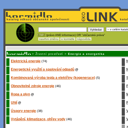
katalog odkazů občanské společnosti
kata
! TIP :
(právo AND informace) OR "občanská práva"
navrhni změnu
o kormidle
nápověda
Unavuje
vás tvorba stránek v HTML? Nemá webmaster
čas
na jejich aktualizac
>
Životní prostředí
>
Energie a energetika
Elektrická energie
(74)
Energetické využití a spalování odpadů
N
@
Kombinovaná výroba tepla a elektřiny (kogenerace)
S
(5)
Obnovitelné zdroje energie
(46)
Ropa a plyn
M
@
Uhlí
P
@
Úspory energie
(38)
Vytápění, klimatizace, ohřev vody
V
(46)
Z