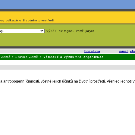
log odkazů o životním prostředí
výběr:
dle regionu, země, jazyka
slí
na korporátech typu Google či Microsoft? Využijte služeb
Ecn studia
, které nabízí
e-mail
,
cl
a Země
>
Stavba Země
>
Vědecké a výzkumné organizace
tropogenní činností, včetně jejich účinků na životní prostředí. Přehled jednotl