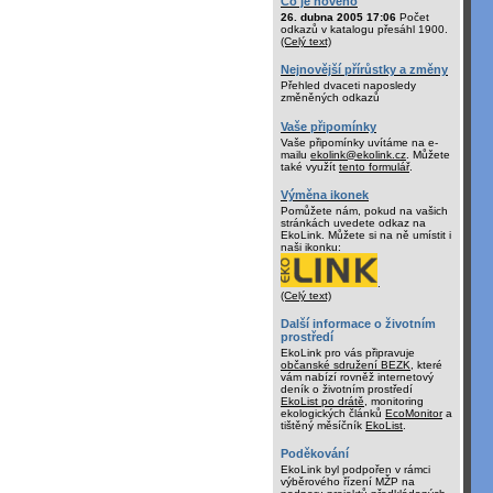
Co je nového
26. dubna 2005 17:06
Počet
odkazů v katalogu přesáhl 1900.
(Celý text)
Nejnovější přírůstky a změny
Přehled dvaceti naposledy
změněných odkazů
Vaše připomínky
Vaše připomínky uvítáme na e-
mailu
ekolink@ekolink.cz
. Můžete
také využít
tento formulář
.
Výměna ikonek
Pomůžete nám, pokud na vašich
stránkách uvedete odkaz na
EkoLink. Můžete si na ně umístit i
naši ikonku:
.
(Celý text)
Další informace o životním
prostředí
EkoLink pro vás připravuje
občanské sdružení BEZK
, které
vám nabízí rovněž internetový
deník o životním prostředí
EkoList po drátě
, monitoring
ekologických článků
EcoMonitor
a
tištěný měsíčník
EkoList
.
Poděkování
EkoLink byl podpořen v rámci
výběrového řízení MŽP na