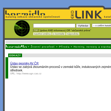
katalog odkazů občanské společnosti
kata
! TIP :
(právo AND informace) OR "občanská práva"
navrhni změnu
o kormidle
nápověda
Nechcete být závi
>
Životní prostředí
>
Příroda
>
Horniny, nerosty a stavb
ODKAZY
Ústav geoniky AV ČR
Ústav se zabývá zkoumáním procesů v zemské kůře, indukovaných zejména an
středisek.
URL:
http://www.ugn.cas.cz