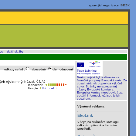
spravující organizace:
BEZK
oud
a
další služby
.
odkazy seřaď :
abecedně
dle hodnocení
Tento projekt byl realizován za
finanční podpory Evropské unie. Za
ivých výzkumných
Jazyk: ČJ, AJ
obsah stránek odpovídá výlučně
Hodnocení:
autor. Stránky nereprezentují
Hlasujte:
líbí
nelíbí
názory Evropské komise a
Evropská komise neodpovídá za
použití informací, jež jsou jejich
obsahem.
Výměnná reklama:
EkoLink
Vítejte na stránkách katalogu
odkazů o přírodě a životním
prostředí.