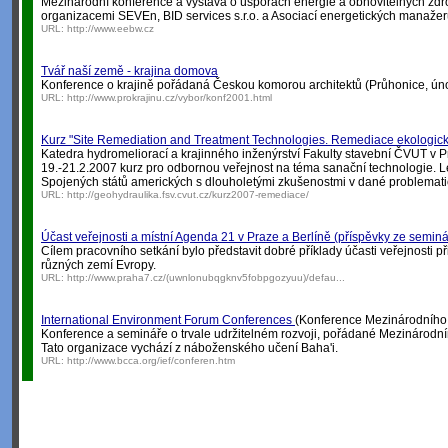
Mezinárodní konference a výstava o úsporách energie a obnovitelných zdr
organizacemi SEVEn, BID services s.r.o. a Asociací energetických manažer
URL:
http://www.eebw.cz
Tvář naší země - krajina domova
Konference o krajině pořádaná Českou komorou architektů (Průhonice, ún
URL:
http://www.prokrajinu.cz/vybor/konf2001.html
Kurz "Site Remediation and Treatment Technologies. Remediace ekologickýc
Katedra hydromeliorací a krajinného inženýrství Fakulty stavební ČVUT v 
19.-21.2.2007 kurz pro odbornou veřejnost na téma sanační technologie. L
Spojených států amerických s dlouholetými zkušenostmi v dané problemati
URL:
http://geohydraulika.fsv.cvut.cz/kurz2007-remediace/
Účast veřejnosti a místní Agenda 21 v Praze a Berlíně (příspěvky ze seminá
Cílem pracovního setkání bylo představit dobré příklady účasti veřejnosti př
různých zemí Evropy.
URL:
http://www.praha7.cz/(uwnlonubqgknv5fobpgozyuu)/defau...
International Environment Forum Conferences
(Konference Mezinárodního f
Konference a semináře o trvale udržitelném rozvoji, pořádané Mezinárodním
Tato organizace vychází z náboženského učení Baha'i.
URL:
http://www.bcca.org/ief/conferen.htm