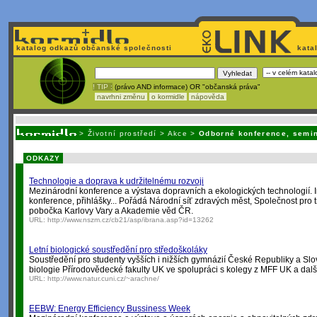
katalog odkazů občanské společnosti
kata
! TIP :
(právo AND informace) OR "občanská práva"
navrhni změnu
o kormidle
nápověda
Nechcete být závislí
na korporátech typu Google či Micro
>
Životní prostředí
>
Akce
>
Odborné konference, semin
ODKAZY
Technologie a doprava k udržitelnému rozvoji
Mezinárodní konference a výstava dopravních a ekologických technologií.
konference, přihlášky... Pořádá Národní síť zdravých měst, Společnost pro tr
pobočka Karlovy Vary a Akademie věd ČR.
URL:
http://www.nszm.cz/cb21/asp/ibrana.asp?id=13262
Letní biologické soustředění pro středoškoláky
Soustředění pro studenty vyšších i nižších gymnázií České Republiky a Slo
biologie Přírodovědecké fakulty UK ve spolupráci s kolegy z MFF UK a další
URL:
http://www.natur.cuni.cz/~arachne/
EEBW: Energy Efficiency Bussiness Week