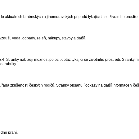
 aktuálních brněnských a jihomoravských případů týkajících se životního prostře
vzduší, voda, odpady, zeleň, nákupy, stavby a další.
Stránky nabízejí možnost položit dotaz týkající se životního prostředí. Stránky maj
podrubriky.
a řada zkušeností českých rodičů. Stránky obsahují odkazy na další informace v češ
edno praní.