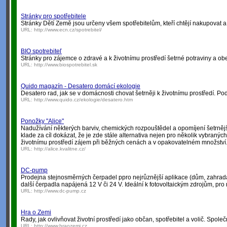
Stránky pro spotřebitele
Stránky Dětí Země jsou určeny všem spotřebitelům, kteří chtějí nakupovat a už
URL:
http://www.ecn.cz/spotrebitel/
BIO spotrebiteľ
Stránky pro zájemce o zdravé a k životnímu prostředí šetrné potraviny a obe
URL:
http://www.biospotrebitel.sk
Quido magazín - Desatero domácí ekologie
Desatero rad, jak se v domácnosti chovat šetrněji k životnímu prostředí. 
URL:
http://www.quido.cz/ekologie/desatero.htm
Ponožky "Alice"
Nadužívání některých barviv, chemických rozpouštědel a opomíjení šetrnější
klade za cíl dokázat, že je zde stále alternativa nejen pro několik vybranýc
životnímu prostředí zájem při běžných cenách a v opakovatelném množství
URL:
http://alice.kvalitne.cz/
DC-pump
Prodejna stejnosměrných čerpadel ppro nejrůznější aplikace (dům, zahrada, k
další čerpadla napájená 12 V či 24 V. Ideální k fotovoltaickým zdrojům, pr
URL:
http://www.dc-pump.cz
Hra o Zemi
Rady, jak ovlivňovat životní prostředí jako občan, spotřebitel a volič. Spo
URL:
http://www.hraozemi.cz