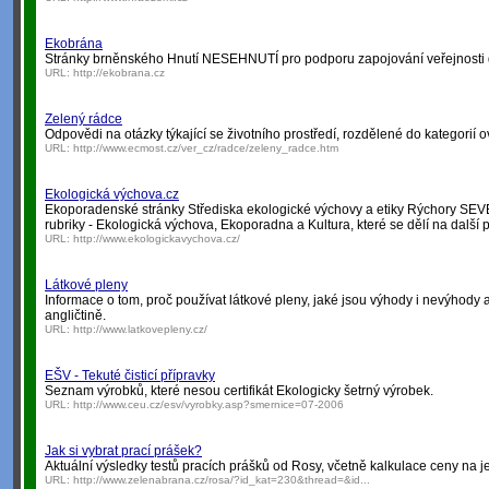
Ekobrána
Stránky brněnského Hnutí NESEHNUTÍ pro podporu zapojování veřejnosti do
URL:
http://ekobrana.cz
Zelený rádce
Odpovědi na otázky týkající se životního prostředí, rozdělené do kategorií o
URL:
http://www.ecmost.cz/ver_cz/radce/zeleny_radce.htm
Ekologická výchova.cz
Ekoporadenské stránky Střediska ekologické výchovy a etiky Rýchory SEVER. 
rubriky - Ekologická výchova, Ekoporadna a Kultura, které se dělí na další 
URL:
http://www.ekologickavychova.cz/
Látkové pleny
Informace o tom, proč používat látkové pleny, jaké jsou výhody i nevýhody 
angličtině.
URL:
http://www.latkovepleny.cz/
EŠV - Tekuté čisticí přípravky
Seznam výrobků, které nesou certifikát Ekologicky šetrný výrobek.
URL:
http://www.ceu.cz/esv/vyrobky.asp?smernice=07-2006
Jak si vybrat prací prášek?
Aktuální výsledky testů pracích prášků od Rosy, včetně kalkulace ceny na j
URL:
http://www.zelenabrana.cz/rosa/?id_kat=230&thread=&id...