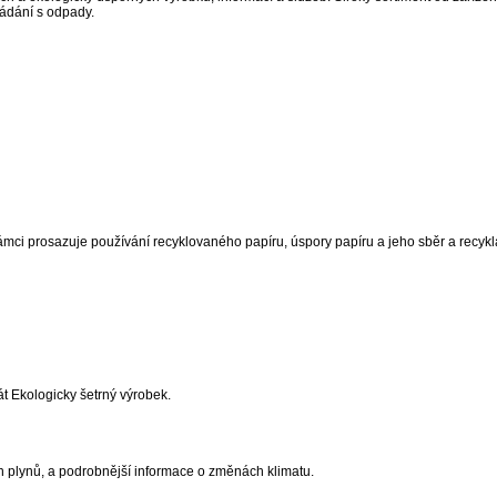
ládání s odpady.
ámci prosazuje používání recyklovaného papíru, úspory papíru a jeho sběr a recykl
át Ekologicky šetrný výrobek.
ch plynů, a podrobnější informace o změnách klimatu.