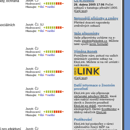
Co je nového
pady, ochrana
Jazyk: ČJ
Hodnocení:
26. dubna 2005 17:06
Počet
Hlasujte:
líbí
nelíbí
odkazů v katalogu přesáhl 1900.
(Celý text)
Nejnovější přírůstky a změny
Přehled dvaceti naposledy
sociálních
Jazyk: ČJ, SJ
změněných odkazů
Hodnocení:
Hlasujte:
líbí
nelíbí
Vaše připomínky
Vaše připomínky uvítáme na e-
mailu
ekolink@ekolink.cz
. Můžete
také využít
tento formulář
.
Jazyk: ČJ
Výměna ikonek
Hodnocení:
Hlasujte:
líbí
nelíbí
Pomůžete nám, pokud na vašich
stránkách uvedete odkaz na
EkoLink. Můžete si na ně umístit i
naši ikonku:
Jazyk: ČJ
Hodnocení:
.
Hlasujte:
líbí
nelíbí
(Celý text)
Další informace o životním
prostředí
Jazyk: ČJ
Hodnocení:
EkoLink pro vás připravuje
Hlasujte:
líbí
nelíbí
občanské sdružení BEZK
, které
vám nabízí rovněž internetový
deník o životním prostředí
EkoList po drátě
, monitoring
Jazyk: ČJ
ekologických článků
EcoMonitor
a
Hodnocení:
tištěný měsíčník
EkoList
.
Hlasujte:
líbí
nelíbí
Poděkování
EkoLink byl podpořen v rámci
výběrového řízení MŽP na
 pro efektivní
Jazyk: ČJ