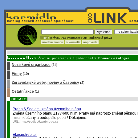
katalog odkazů občanské společnosti
kata
! TIP :
(právo AND informace) OR "občanská práva"
navrhni změnu
o kormidle
nápověda
Unavuje
vás tvorba stránek v HTML? N
>
Životní prostředí
>
Společnost
>
Domácí ekologie
Neziskové organizace
(11)
Firmy
(10)
Zpravodajské weby, noviny a časopisy
(2)
Ostatní akce
(1)
ODKAZY
Praha 6 Sedlec - změna územního plánu
Změna územního plánu Z1774/00 hl.m. Prahy má naprosto změnit pěknou lok
místní občany a podepište petici ! Děkujeme.
URL:
http://sedlec6.webnode.cz
Ekospotřebitel