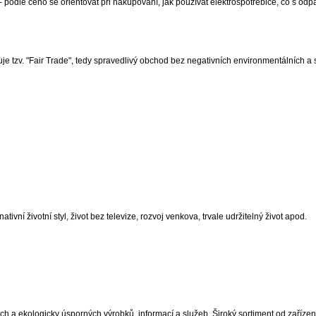
í - podle čeho se orientovat při nakupování, jak používat elektrospotřebiče, co s od
 tzv. "Fair Trade", tedy spravedlivý obchod bez negativních environmentálních a 
ní životní styl, život bez televize, rozvoj venkova, trvale udržitelný život apod.
 a ekologicky úsporných výrobků, informací a služeb. Široký sortiment od zařízení