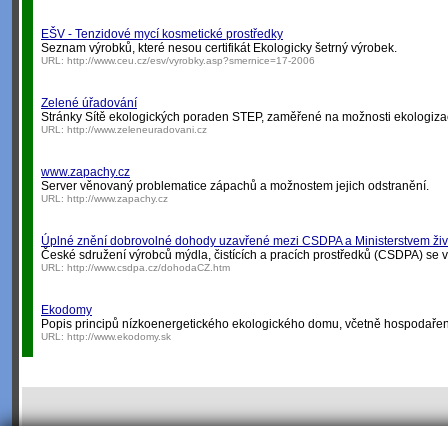
EŠV - Tenzidové mycí kosmetické prostředky
Seznam výrobků, které nesou certifikát Ekologicky šetrný výrobek.
URL:
http://www.ceu.cz/esv/vyrobky.asp?smernice=17-2006
Zelené úřadování
Stránky Sítě ekologických poraden STEP, zaměřené na možnosti ekologiza
URL:
http://www.zeleneuradovani.cz
www.zapachy.cz
Server věnovaný problematice zápachů a možnostem jejich odstranění.
URL:
http://www.zapachy.cz
Úplné znění dobrovolné dohody uzavřené mezi CSDPA a Ministerstvem živo
České sdružení výrobců mýdla, čistících a pracích prostředků (CSDPA) se 
URL:
http://www.csdpa.cz/dohodaCZ.htm
Ekodomy
Popis principů nízkoenergetického ekologického domu, včetně hospodařen
URL:
http://www.ekodomy.sk