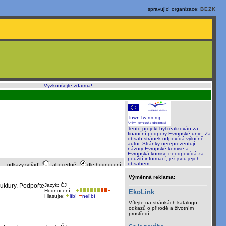
spravující organizace:
BEZK
o, rychle a sami
:
Vyzkoušejte zdarma!
Tento projekt byl realizován za
finanční podpory Evropské unie. Za
obsah stránek odpovídá výlučně
autor. Stránky nereprezentují
názory Evropské komise a
Evropská komise neodpovídá za
použití informací, jež jsou jejich
obsahem.
odkazy seřaď :
abecedně
dle hodnocení
Výměnná reklama:
uktury. Podpořte
Jazyk: ČJ
Hodnocení:
EkoLink
Hlasujte:
líbí
nelíbí
Vítejte na stránkách katalogu
odkazů o přírodě a životním
prostředí.