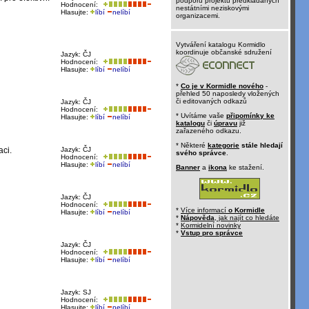
podporu projektů předkládaných
Hodnocení:
nestátními neziskovými
Hlasujte:
líbí
nelíbí
organizacemi.
Vytváření katalogu Kormidlo
koordinuje občanské sdružení
Jazyk: ČJ
Hodnocení:
Hlasujte:
líbí
nelíbí
*
Co je v Kormidle nového
-
přehled 50 naposledy vložených
či editovaných odkazů
Jazyk: ČJ
Hodnocení:
* Uvítáme vaše
připomínky ke
Hlasujte:
líbí
nelíbí
katalogu
či
úpravu
již
zařazeného odkazu.
* Některé
kategorie
stále hledají
aci.
Jazyk: ČJ
svého správce
.
Hodnocení:
Hlasujte:
líbí
nelíbí
Banner
a
ikona
ke stažení.
Jazyk: ČJ
Hodnocení:
*
Více informací
o Kormidle
Hlasujte:
líbí
nelíbí
*
Nápověda
, jak najít co hledáte
*
Kormidelní novinky
*
Vstup pro správce
Jazyk: ČJ
Hodnocení:
Hlasujte:
líbí
nelíbí
Jazyk: SJ
Hodnocení:
Hlasujte:
líbí
nelíbí