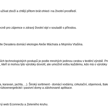
ívat zboží a chtějí přitom brát ohled i na životní prostředí.
cně pro zájemce o zdravý životní styl v souladě s přírodou.
Podle Desatera domácí ekologie Aleše Máchala a Mojmíra Vlašína.
ch technologických postupů je podle mnohých jedinou cestou v textilní výrobě. Proj
h, kteří si mohou tyto výrobky dovolit, ale umožnit volbu každému, kdo má o výrobky 
.
aravan, jachta, ...). Široký sortiment - domácí vodárny, cirkulační, objemová, tlak
o nízkoenergetické i pasivní domy a zálohované aplikace.
lečný web Econnectu a Zeleného kruhu.