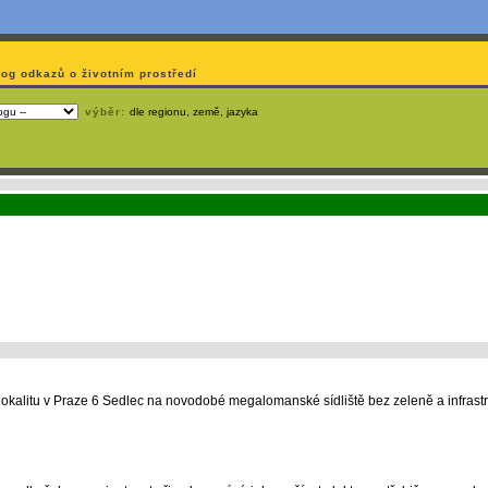
log odkazů o životním prostředí
výběr:
dle regionu, země, jazyka
emá webmaster
čas
na jejich aktualizaci? S
publikačním systémem TOOLKIT
to zvládnete
snadn
alitu v Praze 6 Sedlec na novodobé megalomanské sídliště bez zeleně a infrastr