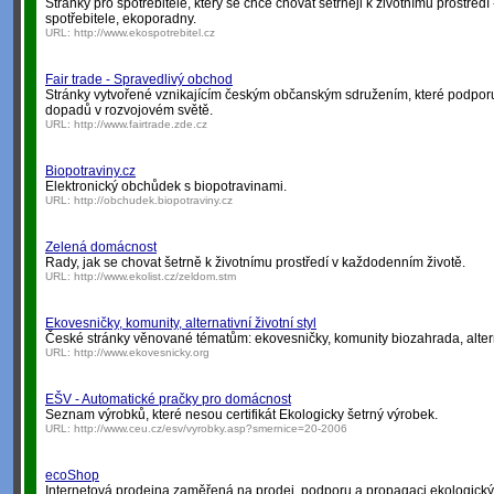
Stránky pro spotřebitele, který se chce chovat šetrněji k životnímu prostřed
spotřebitele, ekoporadny.
URL:
http://www.ekospotrebitel.cz
Fair trade - Spravedlivý obchod
Stránky vytvořené vznikajícím českým občanským sdružením, které podporuje
dopadů v rozvojovém světě.
URL:
http://www.fairtrade.zde.cz
Biopotraviny.cz
Elektronický obchůdek s biopotravinami.
URL:
http://obchudek.biopotraviny.cz
Zelená domácnost
Rady, jak se chovat šetrně k životnímu prostředí v každodenním životě.
URL:
http://www.ekolist.cz/zeldom.stm
Ekovesničky, komunity, alternativní životní styl
České stránky věnované tématům: ekovesničky, komunity biozahrada, alternativ
URL:
http://www.ekovesnicky.org
EŠV - Automatické pračky pro domácnost
Seznam výrobků, které nesou certifikát Ekologicky šetrný výrobek.
URL:
http://www.ceu.cz/esv/vyrobky.asp?smernice=20-2006
ecoShop
Internetová prodejna zaměřená na prodej, podporu a propagaci ekologických