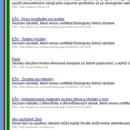
využití obnovitelných zdrojů přes úsporné spotřebiče až po ekologické nak
URL:
http://www.ecoshop.cz
EŠV - Prací prostředky pro textilie
Seznam výrobků, které nesou certifikát Ekologicky šetrný výrobek.
URL:
http://www.ceu.cz/esv/vyrobky.asp?smernice=03-2006
EŠV - Textilní výrobky
Seznam výrobků, které nesou certifikát Ekologicky šetrný výrobek.
URL:
http://www.ceu.cz/esv/vyrobky.asp?smernice=18-2003
Papír
Stránky sdružení Arnika věnované kampani za šetrné papírování, v jejímž r
URL:
http://papir.arnika.org
EŠV - Zrcadla pro interiéry
Seznam výrobků, které nesou certifikát Ekologicky šetrný výrobek.
URL:
http://www.ceu.cz/esv/vyrobky.asp?smernice=25-2006
EŠV - Aglomerované materiály na bázi dřeva a výrobky z nich
Seznam nábytku z dřevotřísky a dřevotřískových desek, které nesou certifik
URL:
http://www.ceu.cz/esv/vyrobky.asp?smernice=12-2006
Ako zachrániť Zem
Deset tipů na opatření, kterými může každý člověk snížit emise skleníkový
URL:
http://www.sos.snadno.eu