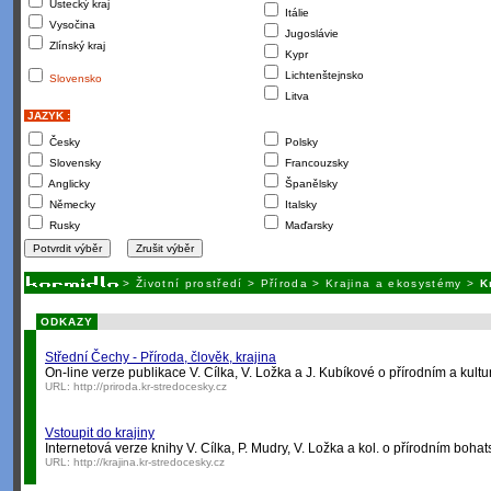
Ústecký kraj
Itálie
Vysočina
Jugoslávie
Zlínský kraj
Kypr
Lichtenštejnsko
Slovensko
Litva
JAZYK :
Česky
Polsky
Slovensky
Francouzsky
Anglicky
Španělsky
Německy
Italsky
Rusky
Maďarsky
>
Životní prostředí
>
Příroda
>
Krajina a ekosystémy
>
K
ODKAZY
Střední Čechy - Příroda, člověk, krajina
On-line verze publikace V. Cílka, V. Ložka a J. Kubíkové o přírodním a kult
URL:
http://priroda.kr-stredocesky.cz
Vstoupit do krajiny
Internetová verze knihy V. Cílka, P. Mudry, V. Ložka a kol. o přírodním bohat
URL:
http://krajina.kr-stredocesky.cz