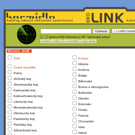
katalog odkazů občanské společnosti
kata
! TIP :
(právo AND informace) OR "občanská práva"
navrhni změnu
o kormidle
nápověda
REGION, ZEMĚ :
Svět
Evropa
Albánie
Česká republika
Andorra
Praha
Belgie
Jihčeský kraj
Bělorusko
Jihomoravský kraj
Bosna a Hercegovina
Karlovarský kraj
Bulharsko
Královehradecký kraj
Dánsko
Liberecký kraj
Estonsko
Moravskoslezský kraj
Finsko
Olomoucký kraj
Francie
Pardubický kraj
Chorvatsko
Plzeňský kraj
Irsko
Středočeský kraj
Island