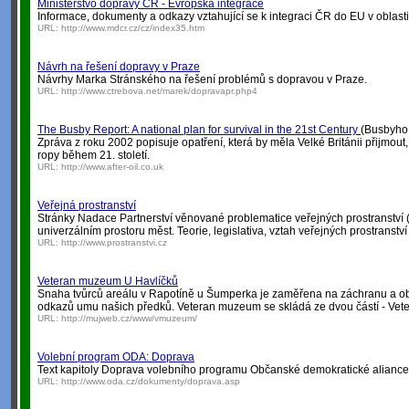
Ministerstvo dopravy ČR - Evropská integrace
Informace, dokumenty a odkazy vztahující se k integraci ČR do EU v oblasti
URL:
http://www.mdcr.cz/cz/index35.htm
Návrh na řešení dopravy v Praze
Návrhy Marka Stránského na řešení problémů s dopravou v Praze.
URL:
http://www.ctrebova.net/marek/dopravapr.php4
The Busby Report: A national plan for survival in the 21st Century
(Busbyho z
Zpráva z roku 2002 popisuje opatření, která by měla Velké Británii přijmout
ropy během 21. století.
URL:
http://www.after-oil.co.uk
Veřejná prostranství
Stránky Nadace Partnerství věnované problematice veřejných prostranství (ná
univerzálním prostoru měst. Teorie, legislativa, vztah veřejných prostranství
URL:
http://www.prostranstvi.cz
Veteran muzeum U Havlíčků
Snaha tvůrců areálu v Rapotíně u Šumperka je zaměřena na záchranu a o
odkazů umu našich předků. Veteran muzeum se skládá ze dvou částí - Ve
URL:
http://mujweb.cz/www/vmuzeum/
Volební program ODA: Doprava
Text kapitoly Doprava volebního programu Občanské demokratické aliance
URL:
http://www.oda.cz/dokumenty/doprava.asp