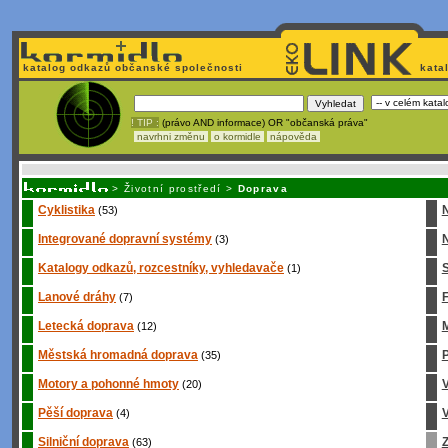
katalog odkazů občanské společnosti
kata
! TIP :
(právo AND informace) OR "občanská práva"
navrhni změnu
o kormidle
nápověda
Nechcete být závislí
na korporátech typu Google či Micro
>
Životní prostředí
>
Doprava
Cyklistika
(53)
Integrované dopravní systémy
N
(3)
Katalogy odkazů, rozcestníky, vyhledavače
S
(1)
Lanové dráhy
(7)
Letecká doprava
M
(12)
Městská hromadná doprava
P
(35)
Motory a pohonné hmoty
(20)
Pěší doprava
V
(4)
Silniční doprava
Z
(63)