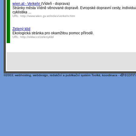
wien.at - Verkehr
(Vídeň - doprava)
Stránky města Vídně věnované dopravě. Evropské dopravní cesty, individuá
cyklistika ...
URL:
http://www.wien.gv.at/index/verkehr.htm
Zelený klid
Ekologická stránka pro okamžitou pomoc přírodě.
URL:
http://eldar.cz/zelenyklid
©2003;
webhosting
,
webdesign
,
redakční a publikační systém Toolkit
, koordinace -