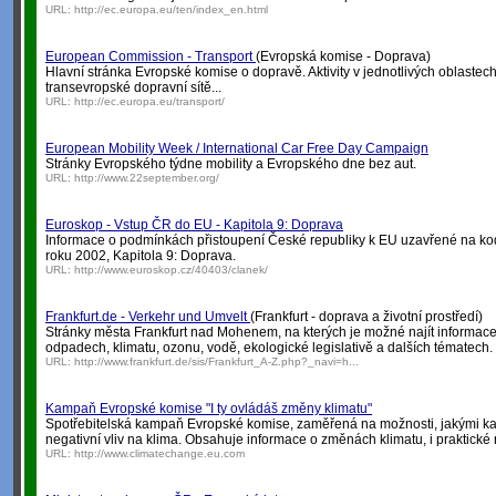
URL:
http://ec.europa.eu/ten/index_en.html
European Commission - Transport
(Evropská komise - Doprava)
Hlavní stránka Evropské komise o dopravě. Aktivity v jednotlivých oblastech 
transevropské dopravní sítě...
URL:
http://ec.europa.eu/transport/
European Mobility Week / International Car Free Day Campaign
Stránky Evropského týdne mobility a Evropského dne bez aut.
URL:
http://www.22september.org/
Euroskop - Vstup ČR do EU - Kapitola 9: Doprava
Informace o podmínkách přistoupení České republiky k EU uzavřené na k
roku 2002, Kapitola 9: Doprava.
URL:
http://www.euroskop.cz/40403/clanek/
Frankfurt.de - Verkehr und Umvelt
(Frankfurt - doprava a životní prostředí)
Stránky města Frankfurt nad Mohenem, na kterých je možné najít informace 
odpadech, klimatu, ozonu, vodě, ekologické legislativě a dalších tématech.
URL:
http://www.frankfurt.de/sis/Frankfurt_A-Z.php?_navi=h...
Kampaň Evropské komise "I ty ovládáš změny klimatu"
Spotřebitelská kampaň Evropské komise, zaměřená na možnosti, jakými k
negativní vliv na klima. Obsahuje informace o změnách klimatu, i praktické 
URL:
http://www.climatechange.eu.com