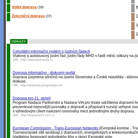
Vodní doprava
K
(18)
Železniční doprava
O
(37)
V
O
ODKAZY
Celostátní informační systém o jízdních řádech
Vlakový a autobusový jízdní řád, jízdní řády MHD v řadě měst, odkazy na jí
URL:
http://www.jizdnirady.cz
Doprava informačno - diskusný portál
Doprava (zejména silniční) na území Slovenska a České republiky - dálnice, s
diskuse.
URL:
http://doprava.programypc.sk
Doprava pro 21. století
Program Nadace Partnerství a Nadace VIA pro trvale udržitelná dopravní ř
prezentovat nejnovější poznatky o dopravě a přispívat k rozvoji veřejné osob
s výhledovým cílem nalezení rovnováhy mezi jednotlivými druhy dopravy.
URL:
http://doprava21.ecn.cz
European Commission - Trans-European Networks
(Evropská komise - Tra
Transevropské sítě sestávají z dopravních, energetických a telekomunikačníc
hladkému fungovaní jednotného trhu v rámci Evropské unie.