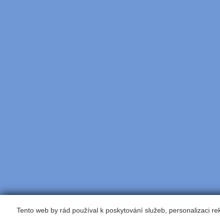
Tento web by rád používal k poskytování služeb, personalizaci r