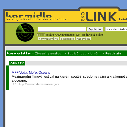
katalog odkazů občanské společnosti
kata
! TIP :
(právo AND informace) OR "občanská práva"
navrhni změnu
o kormidle
nápověda
Unavuje
vás tvorba stránek v HTML? Nemá webmaster
čas
na jejich aktualizac
>
Životní prostředí
>
Společnost
>
Umění
>
Festivaly
ODKAZY
MFF Voda, Moře, Oceány
Mezinárodní filmový festival na kterém soutěží středometrážní a krátkometr
a oceánů.
URL:
http://www.vodamoreoceany.cz