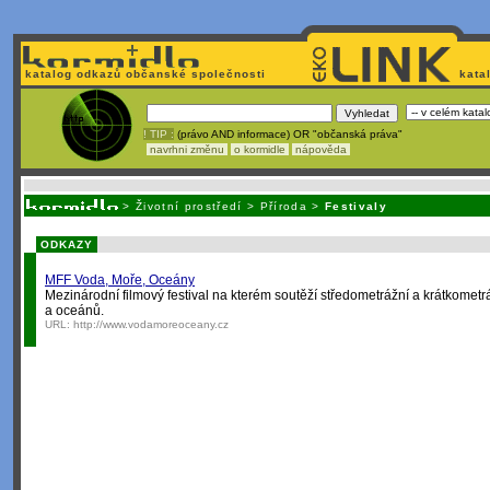
katalog odkazů občanské společnosti
kata
! TIP :
(právo AND informace) OR "občanská práva"
navrhni změnu
o kormidle
nápověda
Nechcete být závislí
na korporátech typu Google či Micro
>
Životní prostředí
>
Příroda
>
Festivaly
ODKAZY
MFF Voda, Moře, Oceány
Mezinárodní filmový festival na kterém soutěží středometrážní a krátkometr
a oceánů.
URL:
http://www.vodamoreoceany.cz