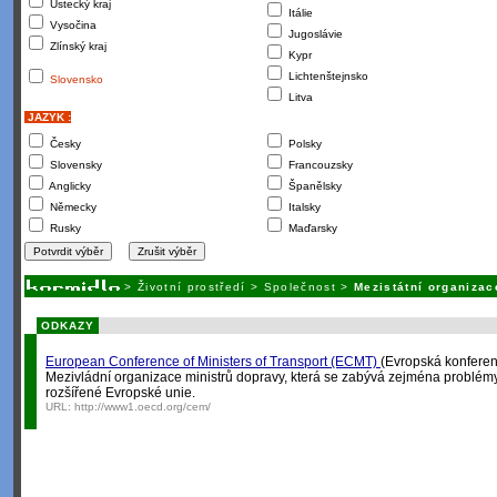
Ústecký kraj
Itálie
Vysočina
Jugoslávie
Zlínský kraj
Kypr
Lichtenštejnsko
Slovensko
Litva
JAZYK :
Česky
Polsky
Slovensky
Francouzsky
Anglicky
Španělsky
Německy
Italsky
Rusky
Maďarsky
>
Životní prostředí
>
Společnost
>
Mezistátní organizac
ODKAZY
European Conference of Ministers of Transport (ECMT)
(Evropská konferen
Mezivládní organizace ministrů dopravy, která se zabývá zejména problé
rozšířené Evropské unie.
URL:
http://www1.oecd.org/cem/