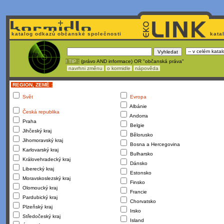
katalog odkazů občanské společnosti
kata
! TIP :
(právo AND informace) OR "občanská práva"
navrhni změnu
o kormidle
nápověda
REGION, ZEMĚ :
Svět
Evropa
Albánie
Česká republika
Andorra
Praha
Belgie
Jihčeský kraj
Bělorusko
Jihomoravský kraj
Bosna a Hercegovina
Karlovarský kraj
Bulharsko
Královehradecký kraj
Dánsko
Liberecký kraj
Estonsko
Moravskoslezský kraj
Finsko
Olomoucký kraj
Francie
Pardubický kraj
Chorvatsko
Plzeňský kraj
Irsko
Středočeský kraj
Island