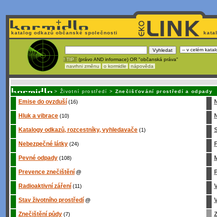
katalog odkazů občanské společnosti
kata
! TIP :
(právo AND informace) OR "občanská práva"
navrhni změnu
o kormidle
nápověda
Unavuje
vás tvorba stránek v HTML? Nemá webmaster
čas
na jejich aktualizac
>
Životní prostředí
>
Znečišťování prostředí a odpady
Emise do ovzduší
(16)
Hluk a vibrace
N
(10)
Katalogy odkazů, rozcestníky, vyhledavače
S
(1)
Nebezpečné látky
(24)
Pevné odpady
M
(108)
Prevence znečištění
P
@
Radioaktivní záření
(11)
Stav životního prostředí
V
@
Znečištění půdy
Z
(7)