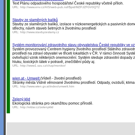
Text Plánu odpadového hospodářství České republiky včetně příloh.
URL:
http://www.env.cz/AIS/web-pub.nsf/$pid/MZPJZFGV0QT2
Stavby ze slaměných balíků
Stavby ze slaměných balíků, izolace v nízkoenergetických a pasivních dom
střechy, návrh staveb šetrných k životnímu prostředí
URL:
http://www.stavbyzeslamy.cz
Systém monitorování zdravotního stavu obyvatelstva České republiky ve vzt
Systém provozovaný Centrem hygieny životního prostředí Státního zdravotní
prostředí na zdraví obyvatel ve třiceti lokalitách v ČR. V rámci činnosti Sy
ovlivňující vznik některých onemocnění. Systém sleduje zdravotní dopady 
hluku, toxických látek v potravě, znečištění půdy aj.
URL:
http://www1.szu.cz/chzp/monitor/
wien.at - Umwelt
(Vídeň - životní prostředí)
Stránky města Vídně věnované životnímu prostředí. Odpady, ovzduší, klima, 
URL:
http://www.wien.gv.at/index/umwelt.htm
Zelený klid
Ekologická stránka pro okamžitou pomoc přírodě.
URL:
http://eldar.cz/zelenyklid