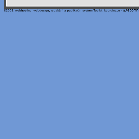
©2003;
webhosting
,
webdesign
,
redakční a publikační systém Toolkit
, koordinace -