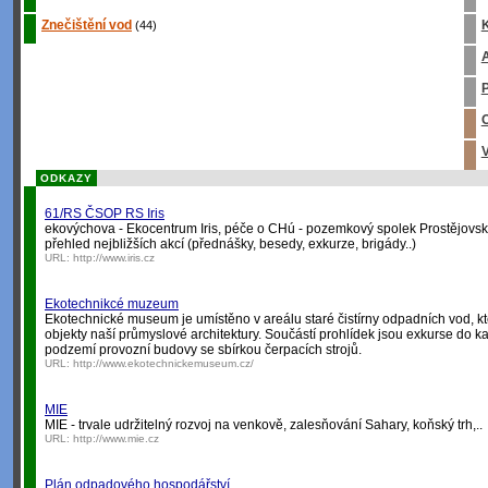
Znečištění vod
K
(44)
A
P
O
V
ODKAZY
61/RS ČSOP RS Iris
ekovýchova - Ekocentrum Iris, péče o CHú - pozemkový spolek Prostějovsk
přehled nejbližších akcí (přednášky, besedy, exkurze, brigády..)
URL:
http://www.iris.cz
Ekotechnikcé muzeum
Ekotechnické museum je umístěno v areálu staré čistírny odpadních vod, k
objekty naší průmyslové architektury. Součástí prohlídek jsou exkurse do 
podzemí provozní budovy se sbírkou čerpacích strojů.
URL:
http://www.ekotechnickemuseum.cz/
MIE
MIE - trvale udržitelný rozvoj na venkově, zalesňování Sahary, koňský trh,..
URL:
http://www.mie.cz
Plán odpadového hospodářství