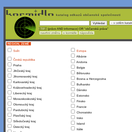
katalog odkazů občanské společnosti
! TIP :
(právo AND informace) OR "občanská práva"
navrhni změnu
o kormidle
nápověda
REGION, ZEMĚ :
Svět
Evropa
Albánie
Česká republika
Andorra
Praha
Belgie
Jihčeský kraj
Bělorusko
Jihomoravský kraj
Bosna a Hercegovina
Karlovarský kraj
Bulharsko
Královehradecký kraj
Dánsko
Liberecký kraj
Estonsko
Moravskoslezský kraj
Finsko
Olomoucký kraj
Francie
Pardubický kraj
Chorvatsko
Plzeňský kraj
Irsko
Středočeský kraj
Island
Ústecký kraj
Itálie