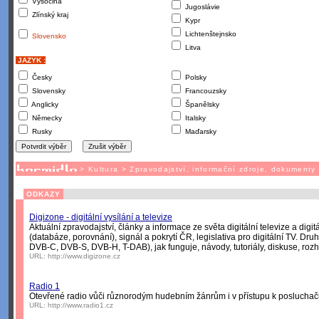
Vysočina
Jugoslávie
Zlínský kraj
Kypr
Lichtenštejnsko
Slovensko
Litva
JAZYK :
Česky
Polsky
Slovensky
Francouzsky
Anglicky
Španělsky
Německy
Italsky
Rusky
Maďarsky
>
Kultura
>
Zpravodajství, informační zdroje, dokumenty
ODKAZY
Digizone - digitální vysílání a televize
Aktuální zpravodajství, články a informace ze světa digitální televize a digit
(databáze, porovnání), signál a pokrytí ČR, legislativa pro digitální TV. Druh
DVB-C, DVB-S, DVB-H, T-DAB), jak funguje, návody, tutoriály, diskuse, rozh
URL:
http://www.digizone.cz
Radio 1
Otevřené radio vůči různorodým hudebním žánrům i v přístupu k poslucha
URL:
http://www.radio1.cz