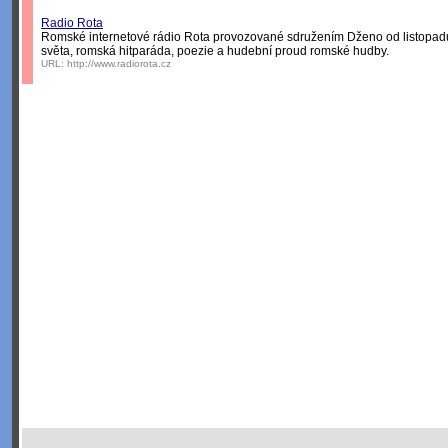
Radio Rota
Romské internetové rádio Rota provozované sdružením Dženo od listopad
světa, romská hitparáda, poezie a hudební proud romské hudby.
URL:
http://www.radiorota.cz