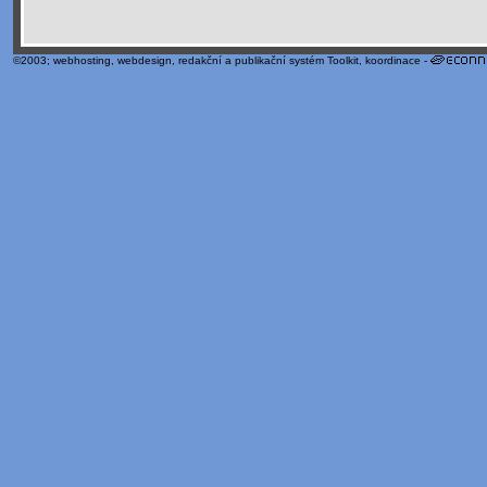
©2003;
webhosting
,
webdesign
,
redakční a publikační systém Toolkit
, koordinace -