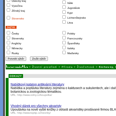
Ústecký kraj
Itálie
Vysočina
Jugoslávie
Zlínský kraj
Kypr
Lichtenštejnsko
Slovensko
Litva
JAZYK :
Česky
Polsky
Slovensky
Francouzsky
Anglicky
Španělsky
Německy
Italsky
Rusky
Maďarsky
>
Životní prostředí
>
Příroda
>
Živočichové
>
Knihovny, 
ODKAZY
Nabídkový katalog antikvární literatury
Nabídka a poptávka literatury zejména o kaktusech a sukulentech, ale i dal
botanickou a zoologickou tématikou.
URL:
http://www.volny.cz/koupelka/
Vhodný dárek pro všechny akvaristy
Upoutávka na nově vyšlé knížky z oblasti akvaristiky prodávané firmou B
URL:
http://www.toptip.cz/neonky/