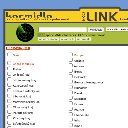
katalog odkazů občanské společnosti
kata
! TIP :
(právo AND informace) OR "občanská práva"
navrhni změnu
o kormidle
nápověda
REGION, ZEMĚ :
Svět
Evropa
Albánie
Česká republika
Andorra
Praha
Belgie
Jihčeský kraj
Bělorusko
Jihomoravský kraj
Bosna a Hercegovina
Karlovarský kraj
Bulharsko
Královehradecký kraj
Dánsko
Liberecký kraj
Estonsko
Moravskoslezský kraj
Finsko
Olomoucký kraj
Francie
Pardubický kraj
Chorvatsko
Plzeňský kraj
Irsko
Středočeský kraj
Island