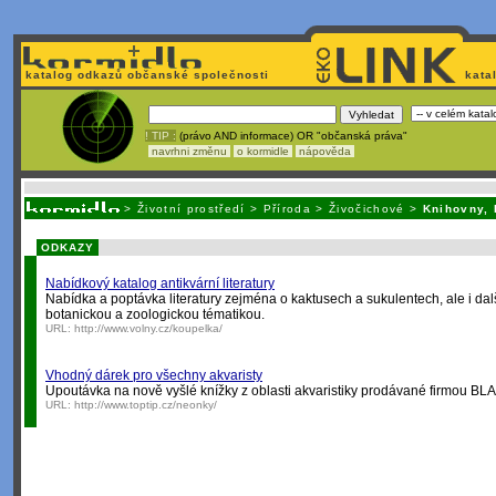
katalog odkazů občanské společnosti
kata
! TIP :
(právo AND informace) OR "občanská práva"
navrhni změnu
o kormidle
nápověda
Unavuje
vás tvorba stránek v HTML? Nemá webmaster
čas
na jejich aktualizac
>
Životní prostředí
>
Příroda
>
Živočichové
>
Knihovny, 
ODKAZY
Nabídkový katalog antikvární literatury
Nabídka a poptávka literatury zejména o kaktusech a sukulentech, ale i dal
botanickou a zoologickou tématikou.
URL:
http://www.volny.cz/koupelka/
Vhodný dárek pro všechny akvaristy
Upoutávka na nově vyšlé knížky z oblasti akvaristiky prodávané firmou B
URL:
http://www.toptip.cz/neonky/