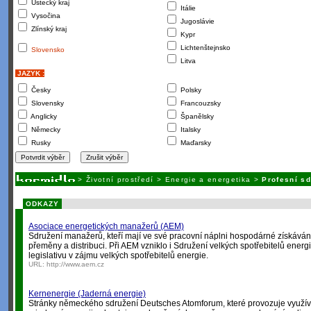
Ústecký kraj
Itálie
Vysočina
Jugoslávie
Zlínský kraj
Kypr
Lichtenštejnsko
Slovensko
Litva
JAZYK :
Česky
Polsky
Slovensky
Francouzsky
Anglicky
Španělsky
Německy
Italsky
Rusky
Maďarsky
>
Životní prostředí
>
Energie a energetika
>
Profesní sd
ODKAZY
Asociace energetických manažerů (AEM)
Sdružení manažerů, kteří mají ve své pracovní náplni hospodárné získávání i
přeměny a distribuci. Při AEM vzniklo i Sdružení velkých spotřebitelů energie
legislativu v zájmu velkých spotřebitelů energie.
URL:
http://www.aem.cz
Kernenergie (Jaderná energie)
Stránky německého sdružení Deutsches Atomforum, které provozuje využív