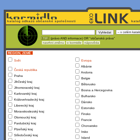
katalog odkazů občanské společnosti
kata
! TIP :
(právo AND informace) OR "občanská práva"
navrhni změnu
o kormidle
nápověda
REGION, ZEMĚ :
Svět
Evropa
Albánie
Česká republika
Andorra
Praha
Belgie
Jihčeský kraj
Bělorusko
Jihomoravský kraj
Bosna a Hercegovina
Karlovarský kraj
Bulharsko
Královehradecký kraj
Dánsko
Liberecký kraj
Estonsko
Moravskoslezský kraj
Finsko
Olomoucký kraj
Francie
Pardubický kraj
Chorvatsko
Plzeňský kraj
Irsko
Středočeský kraj
Island