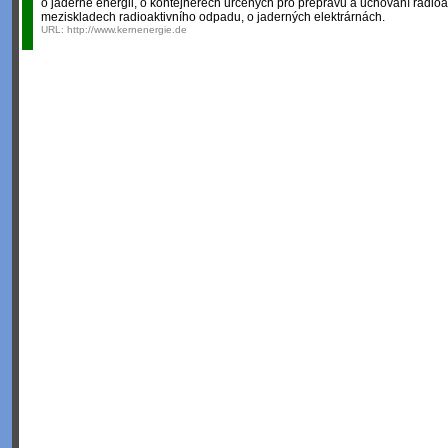
o jaderné energii, o kontejnerech určených pro přepravu a uchování radioa
meziskladech radioaktivního odpadu, o jaderných elektrárnách.
URL:
http://www.kernenergie.de