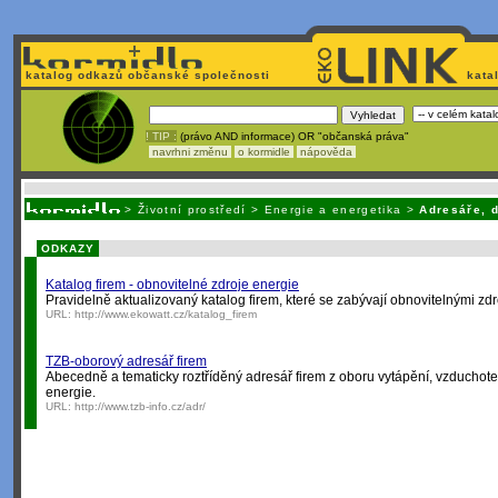
katalog odkazů občanské společnosti
kata
! TIP :
(právo AND informace) OR "občanská práva"
navrhni změnu
o kormidle
nápověda
Nechcete být závislí
na korporátech typu Google či Micro
>
Životní prostředí
>
Energie a energetika
>
Adresáře, 
ODKAZY
Katalog firem - obnovitelné zdroje energie
Pravidelně aktualizovaný katalog firem, které se zabývají obnovitelnými zdr
URL:
http://www.ekowatt.cz/katalog_firem
TZB-oborový adresář firem
Abecedně a tematicky roztříděný adresář firem z oboru vytápění, vzduchote
energie.
URL:
http://www.tzb-info.cz/adr/