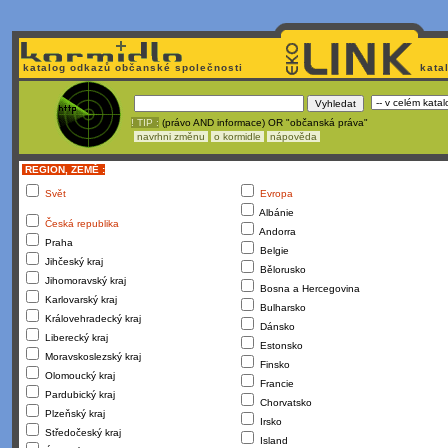
katalog odkazů občanské společnosti
kata
! TIP :
(právo AND informace) OR "občanská práva"
navrhni změnu
o kormidle
nápověda
REGION, ZEMĚ :
Svět
Evropa
Albánie
Česká republika
Andorra
Praha
Belgie
Jihčeský kraj
Bělorusko
Jihomoravský kraj
Bosna a Hercegovina
Karlovarský kraj
Bulharsko
Královehradecký kraj
Dánsko
Liberecký kraj
Estonsko
Moravskoslezský kraj
Finsko
Olomoucký kraj
Francie
Pardubický kraj
Chorvatsko
Plzeňský kraj
Irsko
Středočeský kraj
Island