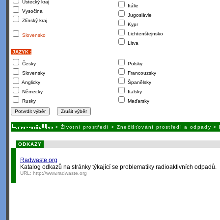
Ústecký kraj
Itálie
Vysočina
Jugoslávie
Zlínský kraj
Kypr
Lichtenštejnsko
Slovensko
Litva
JAZYK :
Česky
Polsky
Slovensky
Francouzsky
Anglicky
Španělsky
Německy
Italsky
Rusky
Maďarsky
>
Životní prostředí
>
Znečišťování prostředí a odpady
>
ODKAZY
Radwaste.org
Katalog odkazů na stránky týkající se problematiky radioaktivních odpadů.
URL:
http://www.radwaste.org