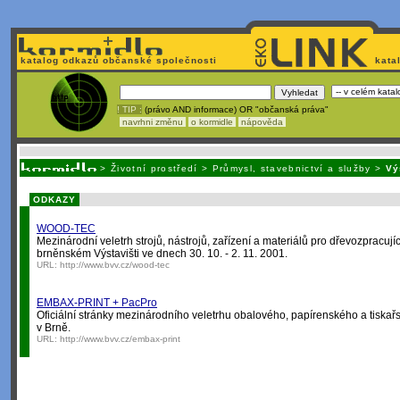
katalog odkazů občanské společnosti
kata
! TIP :
(právo AND informace) OR "občanská práva"
navrhni změnu
o kormidle
nápověda
Unavuje
vás tvorba stránek v HTML? Nemá webmaster
čas
na jejich aktualizac
>
Životní prostředí
>
Průmysl, stavebnictví a služby
>
Vý
ODKAZY
WOOD-TEC
Mezinárodní veletrh strojů, nástrojů, zařízení a materiálů pro dřevozpracuj
brněnském Výstavišti ve dnech 30. 10. - 2. 11. 2001.
URL:
http://www.bvv.cz/wood-tec
EMBAX-PRINT + PacPro
Oficiální stránky mezinárodního veletrhu obalového, papírenského a tiskař
v Brně.
URL:
http://www.bvv.cz/embax-print