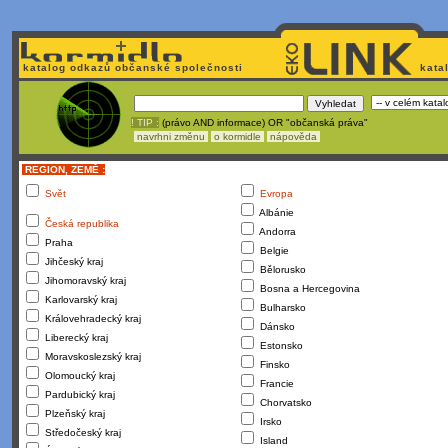
katalog odkazů občanské společnosti
kata
! TIP :
(právo AND informace) OR "občanská práva"
navrhni změnu
o kormidle
nápověda
REGION, ZEMĚ :
Svět
Evropa
Albánie
Česká republika
Andorra
Praha
Belgie
Jihčeský kraj
Bělorusko
Jihomoravský kraj
Bosna a Hercegovina
Karlovarský kraj
Bulharsko
Královehradecký kraj
Dánsko
Liberecký kraj
Estonsko
Moravskoslezský kraj
Finsko
Olomoucký kraj
Francie
Pardubický kraj
Chorvatsko
Plzeňský kraj
Irsko
Středočeský kraj
Island