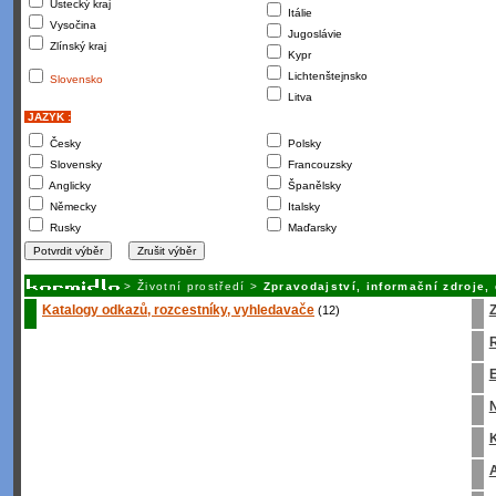
Ústecký kraj
Itálie
Vysočina
Jugoslávie
Zlínský kraj
Kypr
Lichtenštejnsko
Slovensko
Litva
JAZYK :
Česky
Polsky
Slovensky
Francouzsky
Anglicky
Španělsky
Německy
Italsky
Rusky
Maďarsky
>
Životní prostředí
>
Zpravodajství, informační zdroje
Katalogy odkazů, rozcestníky, vyhledavače
Z
(12)
R
E
K
A