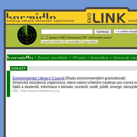
katalog odkazů občanské společnosti
kata
! TIP :
(právo AND informace) OR "občanská práva"
navrhni změnu
o kormidle
nápověda
Unavuje
vás tvorba stránek v HTML? Nemá webmaster
čas
na jejich aktualizac
>
Životní prostředí
>
Příroda
>
Atmosféra
>
Ozonová vrs
ODKAZY
Environmental Literacy Council
(Rada environmentální gramotnosti)
Americká nezisková organizace, která nabízí učitelům nástroje pro rozvoj 
žáků a studentů. Informace o klimatu, ovzduší, vodě, půdě, energii, ekosyst
URL:
http://www.enviroliteracy.org