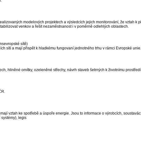
.
ealizovaných modelových projektech a výsledcích jejich monitorování, že vztah k p
bilizovat venkov a řešit nezaměstnanost i v poměrně odlehlých oblastech.
nsevropské sítě)
ch sítí a mají přispět k hladkému fungovaní jednotného trhu v rámci Evropské unie
ch, hliněné omítky, ozeleněné střechy, návrh staveb šetrných k životnímu prostředí
ČR.
mají vztah ke spotřebě a úspoře energie. Jsou to informace o výrobcích, soustavá
 systémy), legis