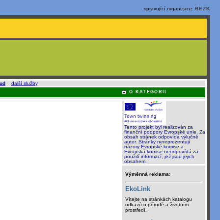
spravující organizace:
BEZK
oud
a
další služby
.
O KATEGORII
Tento projekt byl realizován za
finanční podpory Evropské unie. Za
obsah stránek odpovídá výlučně
autor. Stránky nereprezentují
názory Evropské komise a
Evropská komise neodpovídá za
použití informací, jež jsou jejich
obsahem.
Výměnná reklama:
EkoLink
Vítejte na stránkách katalogu
odkazů o přírodě a životním
prostředí.