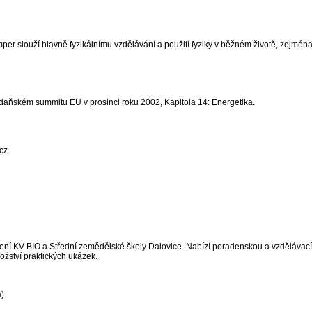
per slouží hlavně fyzikálnímu vzdělávání a použití fyziky v běžném životě, zejména
aňském summitu EU v prosinci roku 2002, Kapitola 14: Energetika.
cz.
žení KV-BIO a Střední zemědělské školy Dalovice. Nabízí poradenskou a vzdělávací
nožství praktických ukázek.
a)