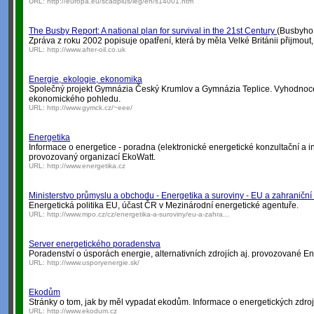
URL:
http://europa.eu/scadplus/leg/en/s14001.htm
The Busby Report: A national plan for survival in the 21st Century
(Busbyho z
Zpráva z roku 2002 popisuje opatření, která by měla Velké Británii přijmout
URL:
http://www.after-oil.co.uk
Energie, ekologie, ekonomika
Společný projekt Gymnázia Český Krumlov a Gymnázia Teplice. Vyhodnoc
ekonomického pohledu.
URL:
http://www.gymck.cz/~eee/
Energetika
Informace o energetice - poradna (elektronické energetické konzultační a i
provozovaný organizací EkoWatt.
URL:
http://www.energetika.cz
Ministerstvo průmyslu a obchodu - Energetika a suroviny - EU a zahraniční
Energetická politika EU, účast ČR v Mezinárodní energetické agentuře.
URL:
http://www.mpo.cz/cz/energetika-a-suroviny/eu-a-zahra...
Server energetického poradenstva
Poradenství o úsporách energie, alternativních zdrojích aj. provozované E
URL:
http://www.usporyenergie.sk/
Ekodům
Stránky o tom, jak by měl vypadat ekodům. Informace o energetických zdroj
URL:
http://www.ekodum.cz