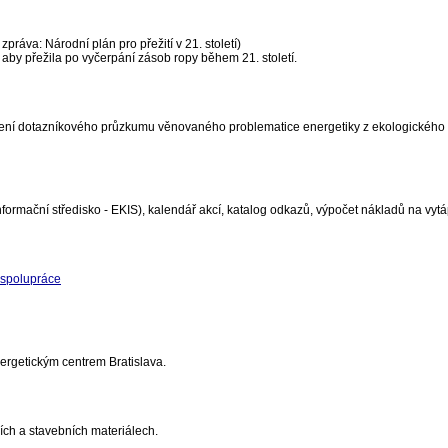
práva: Národní plán pro přežití v 21. století)
, aby přežila po vyčerpání zásob ropy během 21. století.
ení dotazníkového průzkumu věnovaného problematice energetiky z ekologického
nformační středisko - EKIS), kalendář akcí, katalog odkazů, výpočet nákladů na vytá
 spolupráce
nergetickým centrem Bratislava.
ích a stavebních materiálech.