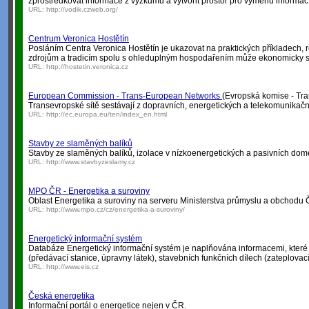
zprostředkovat informace z výzkumu a vytvořit prostor pro výměnu informací
URL:
http://vodik.czweb.org/
Centrum Veronica Hostětín
Posláním Centra Veronica Hostětín je ukazovat na praktických příkladech, r
zdrojům a tradicím spolu s ohleduplným hospodařením může ekonomicky sta
URL:
http://hostetin.veronica.cz
European Commission - Trans-European Networks
(Evropská komise - Tra
Transevropské sítě sestávají z dopravních, energetických a telekomunikační
URL:
http://ec.europa.eu/ten/index_en.html
Stavby ze slaměných balíků
Stavby ze slaměných balíků, izolace v nízkoenergetických a pasivních dome
URL:
http://www.stavbyzeslamy.cz
MPO ČR - Energetika a suroviny
Oblast Energetika a suroviny na serveru Ministerstva průmyslu a obchodu 
URL:
http://www.mpo.cz/cz/energetika-a-suroviny/
Energetický informační systém
Databáze Energetický informační systém je naplňována informacemi, které 
(předávací stanice, úpravny látek), stavebních funkčních dílech (zateplovací
URL:
http://www.eis.cz
Česká energetika
Informační portál o energetice nejen v ČR.