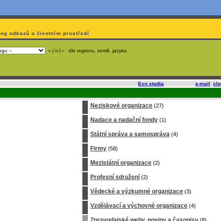
log odkazů o životním prostředí
výběr:
dle regionu, země, jazyka
slí
na korporátech typu Google či Microsoft? Využijte služeb
Ecn studia
, které nabízí
e-mail
,
cl
Neziskové organizace
(27)
Nadace a nadační fondy
(1)
Státní správa a samospráva
(4)
Firmy
(58)
Mezistátní organizace
(2)
Profesní sdružení
(2)
Vědecké a výzkumné organizace
(3)
Vzdělávací a výchovné organizace
(4)
Zpravodajské weby, noviny a časopisy
(8)