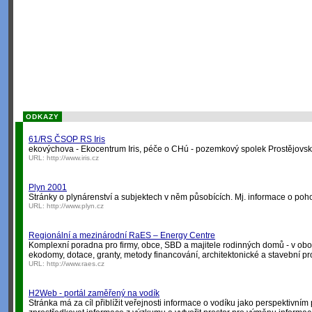
ODKAZY
61/RS ČSOP RS Iris
ekovýchova - Ekocentrum Iris, péče o CHú - pozemkový spolek Prostějovsko,
URL:
http://www.iris.cz
Plyn 2001
Stránky o plynárenství a subjektech v něm působících. Mj. informace o po
URL:
http://www.plyn.cz
Regionální a mezinárodní RaES – Energy Centre
Komplexní poradna pro firmy, obce, SBD a majitele rodinných domů - v obor
ekodomy, dotace, granty, metody financování, architektonické a stavební pro
URL:
http://www.raes.cz
H2Web - portál zaměřený na vodík
Stránka má za cíl přiblížit veřejnosti informace o vodíku jako perspektivním 