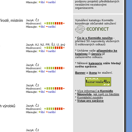
podporu projektů předkládaných
Hlasujte:
líbí
nelíbí
nestátními neziskovými
organizacemi.
řírodě, místním
Jazyk: ČJ
Vytváření katalogu Kormidlo
Hodnocení:
koordinuje občanské sdružení
Hlasujte:
líbí
nelíbí
*
Co je v Kormidle nového
-
přehled 50 naposledy vložených
či editovaných odkazů
.
Jazyk: AJ, NJ, FR, ŠJ, IJ, jiný
Hodnocení:
* Uvítáme vaše
připomínky ke
Hlasujte:
líbí
nelíbí
katalogu
či
úpravu
již
zařazeného odkazu.
* Některé
kategorie
stále hledají
Jazyk: ČJ
svého správce
.
Hodnocení:
Hlasujte:
líbí
nelíbí
Banner
a
ikona
ke stažení.
Jazyk: ČJ
Hodnocení:
*
Více informací
o Kormidle
Hlasujte:
líbí
nelíbí
*
Nápověda
, jak najít co hledáte
*
Kormidelní novinky
*
Vstup pro správce
ch výrobků
Jazyk: ČJ
Hodnocení:
Hlasujte:
líbí
nelíbí
Jazyk: ČJ