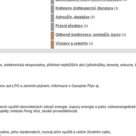
Knihovny, knihkupectví, literatura
(1)
Adresáře, databáze
(2)
Právní předpisy
(1)
Odborné konference, semináře, kurzy
(1)
Výstavy a veletrhy
(1)
 elektronická ekoporadna, přehled nejbližších akcí (přednášky, besedy, exkurze, b
honu aut LPG a zemním plynem, informace o časopise Plyn aj.
ech využití obnovitelných zdrojů energie, úspory energie a paliv, nízkoenergetické
jekty, metoda Feng shui, studie proveditelnosti.
palivu, jeho vlastnostech, rozvoji jeho využití a celém životním cyklu,