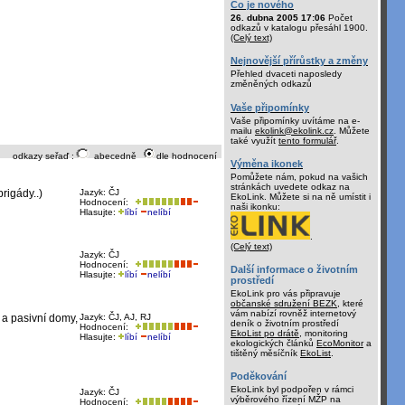
Co je nového
26. dubna 2005 17:06
Počet
odkazů v katalogu přesáhl 1900.
(Celý text)
Nejnovější přírůstky a změny
Přehled dvaceti naposledy
změněných odkazů
Vaše připomínky
Vaše připomínky uvítáme na e-
mailu
ekolink@ekolink.cz
. Můžete
také využít
tento formulář
.
odkazy seřaď :
abecedně
dle hodnocení
Výměna ikonek
Pomůžete nám, pokud na vašich
stránkách uvedete odkaz na
rigády..)
Jazyk: ČJ
EkoLink. Můžete si na ně umístit i
Hodnocení:
naši ikonku:
Hlasujte:
líbí
nelíbí
.
(Celý text)
Jazyk: ČJ
Hodnocení:
Další informace o životním
Hlasujte:
líbí
nelíbí
prostředí
EkoLink pro vás připravuje
občanské sdružení BEZK
, které
vám nabízí rovněž internetový
 a pasivní domy,
Jazyk: ČJ, AJ, RJ
deník o životním prostředí
Hodnocení:
EkoList po drátě
, monitoring
Hlasujte:
líbí
nelíbí
ekologických článků
EcoMonitor
a
tištěný měsíčník
EkoList
.
Poděkování
EkoLink byl podpořen v rámci
Jazyk: ČJ
výběrového řízení MŽP na
Hodnocení: