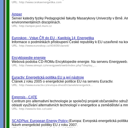
URL:
http://www.ceskaenergetika.com
Amper
Server katedry fyziky Pedagogické fakulty Masarykovy Univerzity v Brně. Am
environmentálních disciplínách.
URL:
http://amper.ped.muni.cz
Euroskop - Vstup ČR do EU - Kapitola 14: Energetika
Informace o podmínkách přistoupení České republiky k EU uzavřené na kod
URL:
http://www.euroskop.cz/40408/clanek/
Encyklopedie energie
Webová podoba CD-ROMu Encyklopedie energie. Na serveru Energyweb.
URL:
http://www.simopt.cz/energyweb/web/index.php?display_...
Euractiv: Energetická politika EU a její nástroje
Článek z roku 2005 o energetické politice EU na serveru Euractiv.
URL:
http://www.euractiv.cz/evropa-dnes0/clanek/energetick...
Egrensis - CATE
Centrum pro alternativní technologie je společný projekt občanského sdru
oblasti využívání alternativních technologií v energetice a zemědělství a m
URL:
http://www.kv-bio.cz/cate/
SCADPlus: European Energy Policy
(Europa: Evropská energetická politik
Návrh energetické politiky EU z roku 2007.