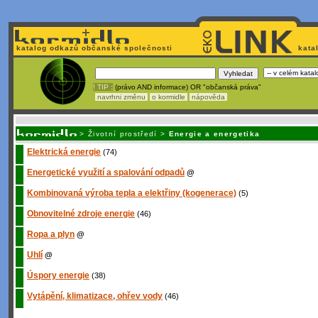
katalog odkazů občanské společnosti
kata
! TIP :
(právo AND informace) OR "občanská práva"
navrhni změnu
o kormidle
nápověda
Nechcete být závi
>
Životní prostředí
>
Energie a energetika
Elektrická energie
(74)
Energetické využití a spalování odpadů
@
Kombinovaná výroba tepla a elektřiny (kogenerace)
(5)
Obnovitelné zdroje energie
(46)
Ropa a plyn
@
Uhlí
@
Úspory energie
(38)
Vytápění, klimatizace, ohřev vody
(46)