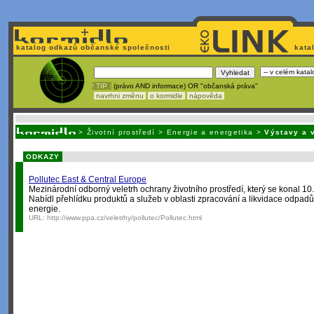
katalog odkazů občanské společnosti
kata
! TIP :
(právo AND informace) OR "občanská práva"
navrhni změnu
o kormidle
nápověda
Unavuje
vás tvorba stránek v HTML? Nemá webmaster
čas
na jejich aktualizac
>
Životní prostředí
>
Energie a energetika
>
Výstavy a 
ODKAZY
Pollutec East & Central Europe
Mezinárodní odborný veletrh ochrany životního prostředí, který se konal 10.
Nabídl přehlídku produktů a služeb v oblasti zpracování a likvidace odpad
energie.
URL:
http://www.ppa.cz/veletrhy/pollutec/Pollutec.html