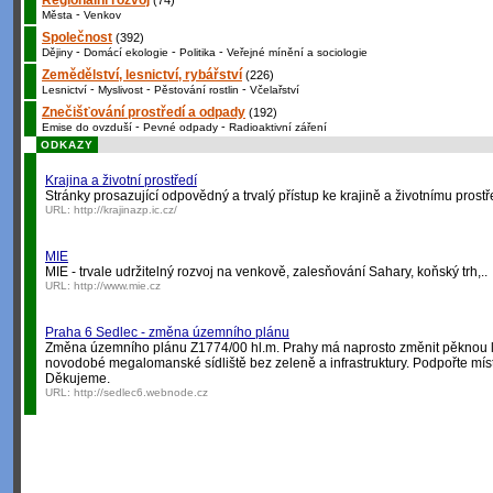
Regionální rozvoj
(74)
-
Města
Venkov
Společnost
(392)
-
-
-
Dějiny
Domácí ekologie
Politika
Veřejné mínění a sociologie
Zemědělství, lesnictví, rybářství
(226)
-
-
-
Lesnictví
Myslivost
Pěstování rostlin
Včelařství
Znečišťování prostředí a odpady
(192)
-
-
Emise do ovzduší
Pevné odpady
Radioaktivní záření
ODKAZY
Krajina a životní prostředí
Stránky prosazující odpovědný a trvalý přístup ke krajině a životnímu prostř
URL:
http://krajinazp.ic.cz/
MIE
MIE - trvale udržitelný rozvoj na venkově, zalesňování Sahary, koňský trh,..
URL:
http://www.mie.cz
Praha 6 Sedlec - změna územního plánu
Změna územního plánu Z1774/00 hl.m. Prahy má naprosto změnit pěknou lo
novodobé megalomanské sídliště bez zeleně a infrastruktury. Podpořte míst
Děkujeme.
URL:
http://sedlec6.webnode.cz