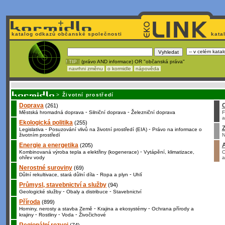
katalog odkazů občanské společnosti
kata
! TIP :
(právo AND informace) OR "občanská práva"
navrhni změnu
o kormidle
nápověda
Nechcete být závislí
na korporátech typu Google či Micro
>
Životní prostředí
Doprava
(261)
-
-
Městská hromadná doprava
Silniční doprava
Železniční doprava
F
a
Ekologická politika
(255)
Z
-
-
Legislativa
Posuzování vlivů na životní prostředí (EIA)
Právo na informace o
životním prostředí
N
Energie a energetika
(205)
-
Kombinovaná výroba tepla a elektřiny (kogenerace)
Vytápění, klimatizace,
O
ohřev vody
a
Nerostné suroviny
(69)
-
-
Důlní rekultivace, stará důlní díla
Ropa a plyn
Uhlí
Průmysl, stavebnictví a služby
(94)
-
-
Geologické služby
Obaly a distribuce
Stavebnictví
Příroda
(899)
-
-
Horniny, nerosty a stavba Země
Krajina a ekosystémy
Ochrana přírody a
-
-
-
krajiny
Rostliny
Voda
Živočichové