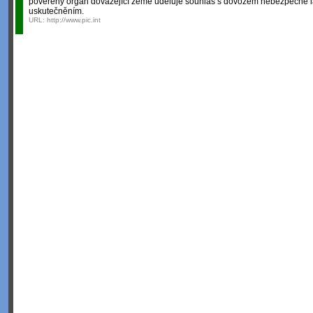
pověřený orgán dovážející země uděluje souhlas s dovozem nebezpečné lá
uskutečněním.
URL:
http://www.pic.int