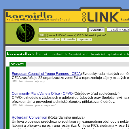
katalog odkazů občanské společnosti
kata
! TIP :
(právo AND informace) OR "občanská práva"
navrhni změnu
o kormidle
nápověda
Nechcete být závislí
na korporátech typu Google či Micro
>
Životní prostředí
>
Zemědělství, lesnictví, rybářství
>
ODKAZY
European Council of Young Farmers - CEJA
(Evropský rada mladých země
CEJA zastřešuje 22 organizací ze zemí EU a reprezentuje zájmy mladých 
URL:
http://www.ceja.org/
Community Plant Variety Office - CPVO
(Odrůdový úřad společenství)
CPVO rozhoduje o žádostech o udělení odrůdových práv Společenství na 
přezkoumání a provedení technické zkoušky přihlašované odrůdy.
URL:
http://www.cpvo.europa.eu/
Rotterdam Convention
(Rotterdamská úmluva)
Úmluva o postupu předchozího souhlasu v mezinárodním obchodu s někt
látkami a přípravky na ochranu rostlin (tzv. Úmluva PIC), sjednána v roce 1