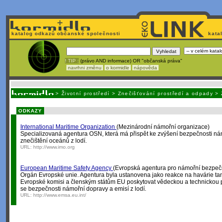
katalog odkazů občanské společnosti
kata
! TIP :
(právo AND informace) OR "občanská práva"
navrhni změnu
o kormidle
nápověda
Unavuje
vás tvorba stránek v HTML? Nemá webmaster
čas
na jejich aktualizac
>
Životní prostředí
>
Znečišťování prostředí a odpady
>
ODKAZY
International Maritime Organization
(Mezinárodní námořní organizace)
Specializovaná agentura OSN, která má přispět ke zvýšení bezpečnosti ná
znečištění oceánů z lodí.
URL:
http://www.imo.org
European Maritime Safety Agency
(Evropská agentura pro námořní bezpeč
Orgán Evropské unie. Agentura byla ustanovena jako reakce na havárie t
Evropské komisi a členským státům EU poskytovat vědeckou a technickou p
se bezpečnosti námořní dopravy a emisí z lodí.
URL:
http://www.emsa.eu.int/