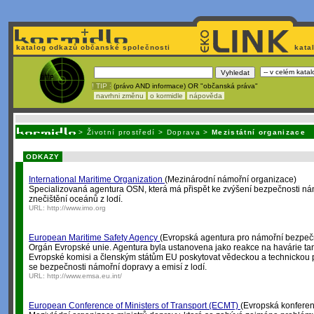
katalog odkazů občanské společnosti
kata
! TIP :
(právo AND informace) OR "občanská práva"
navrhni změnu
o kormidle
nápověda
Unavuje
vás tvorba stránek v HTML? Nemá webmaster
čas
na jejich aktualizac
>
Životní prostředí
>
Doprava
>
Mezistátní organizace
ODKAZY
International Maritime Organization
(Mezinárodní námořní organizace)
Specializovaná agentura OSN, která má přispět ke zvýšení bezpečnosti ná
znečištění oceánů z lodí.
URL:
http://www.imo.org
European Maritime Safety Agency
(Evropská agentura pro námořní bezpeč
Orgán Evropské unie. Agentura byla ustanovena jako reakce na havárie t
Evropské komisi a členským státům EU poskytovat vědeckou a technickou p
se bezpečnosti námořní dopravy a emisí z lodí.
URL:
http://www.emsa.eu.int/
European Conference of Ministers of Transport (ECMT)
(Evropská konferen