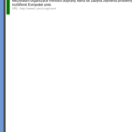
Mezivládní organizace ministrů dopravy, která se zabývá zejména problé
rozšířené Evropské unie.
URL:
http://www1.oecd.org/cem/