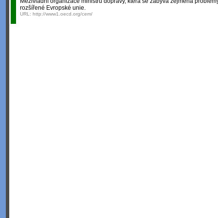
Mezivládní organizace ministrů dopravy, která se zabývá zejména problé
rozšířené Evropské unie.
URL:
http://www1.oecd.org/cem/