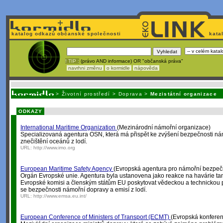
katalog odkazů občanské společnosti
kata
! TIP :
(právo AND informace) OR "občanská práva"
navrhni změnu
o kormidle
nápověda
Nechcete být závislí
na korporátech typu Google či Micro
>
Životní prostředí
>
Doprava
>
Mezistátní organizace
ODKAZY
International Maritime Organization
(Mezinárodní námořní organizace)
Specializovaná agentura OSN, která má přispět ke zvýšení bezpečnosti ná
znečištění oceánů z lodí.
URL:
http://www.imo.org
European Maritime Safety Agency
(Evropská agentura pro námořní bezpeč
Orgán Evropské unie. Agentura byla ustanovena jako reakce na havárie t
Evropské komisi a členským státům EU poskytovat vědeckou a technickou p
se bezpečnosti námořní dopravy a emisí z lodí.
URL:
http://www.emsa.eu.int/
European Conference of Ministers of Transport (ECMT)
(Evropská konferen