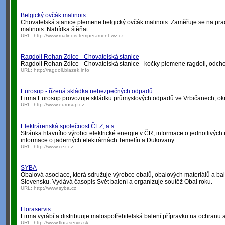
Belgický ovčák malinois
Chovatelská stanice plemene belgický ovčák malinois. Zaměřuje se na pr
malinois. Nabídka štěňat.
URL:
http://www.malinois-temperament.wz.cz
Ragdoll Rohan Zdice - Chovatelská stanice
Ragdoll Rohan Zdice - Chovatelská stanice - kočky plemene ragdoll, odcho
URL:
http://ragdoll.blazek.info
Eurosup - řízená skládka nebezpečných odpadů
Firma Eurosup provozuje skládku průmyslových odpadů ve Vrbičanech, okr
URL:
http://www.eurosup.cz
Elektrárenská společnost ČEZ, a.s.
Stránka hlavního výrobci elektrické energie v ČR, informace o jednotlivých
informace o jaderných elektrárnách Temelín a Dukovany.
URL:
http://www.cez.cz
SYBA
Obalová asociace, která sdružuje výrobce obalů, obalových materiálů a bali
Slovensku. Vydává časopis Svět balení a organizuje soutěž Obal roku.
URL:
http://www.syba.cz
Floraservis
Firma vyrábí a distribuuje malospotřebitelská balení přípravků na ochranu a 
URL:
http://www.floraservis.sk