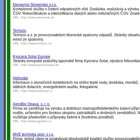
Ekoservis Slovensko s.r.o.
Komplexné služby v čistení odpadových vôd. Dodávka, realizácia a výrob
ČOV. Rekonštrukcie a intenzifikácia starých alebo nefunkčných ČOV. Znale
URL:
http://www.ekoservis.sk
Termizo
Termizo a.s. je provozovatelem liberecké spalovny odpadů. Stránky obsahuj
emisí ze spalovny.
URL:
http://www.termizo.cz/
Kyocera Solar Europe
Stránky evropské pobočky japonské firmy Kyocera Solar, výrobce fotovolta
URL:
http://www.kyocerasolar.de
Heliostar
Informace o slunečních kolektorech na ohřev teplé vody, dodávka, montáž, 
státních dotacích, energetickém auditu, fotogalerie.
URL:
http://www.heliostar.cz
AgroBio Opava, s. r. o.
Firma se zaměřuje na výrobu a distribuci malospotřebitelského balení příp
rostlin, určeného pro širokou skupinu zahrádkářů a drobných zemědělců. 
rozšiřuje především o přípravky šetrné k životnímu prostředí.
URL:
http://www.agrobio.cz
MVE technika spol. s r.o.
Firma, jejímž cílem je poskytovat dlouhodobě kvalitní služby provozovatelů