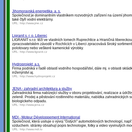
Jihomoravská energetika, a. s.
Společnost je dominantním vlastníkem rozvodných zařízení na území jiho
také čtyři vodní elektrárny.
URL:
http://www.jme.cz
Ligranit s. r. o. Liberec
LIGRANIT s.r.o. těží ve vlastních lomech Ruprechtice a Hraničná liberecko
zpracovatelském závodě v Rochlicích v Liberci zpracovává široký sortiment
polotovary nebo veškeré kamenické výrobky.
URL:
http://www.ligranit.cz
Hydroprojekt, a.s.
Firma podniká v řadě oblastí vodního hospodářství, dále mj. v oblasti skl
inženýrství aj.
URL:
http://www.hydroprojekt.cz
JENA - zahradní architektura a služby
Zahradnická firma nabízející služby v oboru projektování, realizace a údrž
zeleně. Prodej a pěstování rostlinného materiálu, nabídka zahradnických s
biologickeho odpadu.
URL:
http://www.jena.cz
MDI - Moteur Développement International
Společnost, která usiluje o vývoj "čistých" automobilových technologií, na
vzduchem. stránky obsahují popis technologie, fotky a video vyvinutých mo
URL:
http://www.mdi.lu