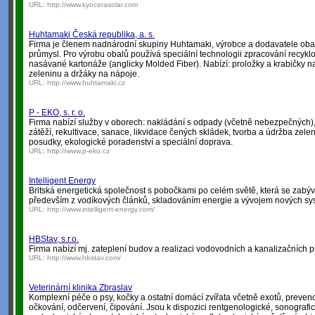
URL:
http://www.kyocerasolar.com
Huhtamaki Česká republika, a. s.
Firma je členem nadnárodní skupiny Huhtamaki, výrobce a dodavatele obal
průmysl. Pro výrobu obalů používá speciální technologii zpracování recykl
nasávané kartonáže (anglicky Molded Fiber). Nabízí: proložky a krabičky n
zeleninu a držáky na nápoje.
URL:
http://www.huhtamaki.cz
P - EKO, s. r. o.
Firma nabízí služby v oborech: nakládání s odpady (včetně nebezpečných),
zátěží, rekultivace, sanace, likvidace čených skládek, tvorba a údržba zele
posudky, ekologické poradenství a speciální doprava.
URL:
http://www.p-eko.cz
Intelligent Energy
Britská energetická společnost s pobočkami po celém světě, která se zabý
především z vodíkových článků, skladováním energie a vývojem nových sy
URL:
http://www.intelligent-energy.com/
HBStav, s.r.o.
Firma nabízí mj. zateplení budov a realizaci vodovodních a kanalizačních p
URL:
http://www.hbstav.com/
Veterinární klinika Zbraslav
Komplexní péče o psy, kočky a ostatní domácí zvířata včetně exotů, prevenc
očkování, odčervení, čipování. Jsou k dispozici rentgenologické, sonografic