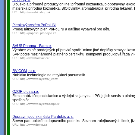
Bioshop.sk
Bio, eko a prírodné produkty online: prírodná kozmetika, biopotraviny, ekol
materská prírodná kozmetika, BIO bylinky, aromaterapia, prírodná lekáreň.
URL:
http://www.bioshop.sk
Plenkový systém PoPoLiNi
Prodej látkových plen PoPoLiNi a dalšího vybavení pro děti.
URL:
http://popolini.prodejce.cz
SVUS Pharma - Farmax
Výrobce volně prodejných přípravků vyrábí mimo jiné doplňky stravy a kos
SVP podle mezinárodně platného certifikátu, kompletní produktová řada v
URL:
http://www.farmax.cz/
RV-COM, s.r.o.
Nabídka technologie na recyklaci pneumatik.
URL:
http://www.volny.cz/rv_com/
OZOR plus s.r.o.
Firma nabízí čerpací stanice a výdejní stojany na LPG, jejich servis a plnírn
spotřebiče.
URL:
http://www.volny.cz/ozorplus/
Dopravní podnik města Pardubic a. s.
Server pardubického dopravního podniku. Seznam trolejbusových linek, jízdní
URL:
http://www.dpmp.cz