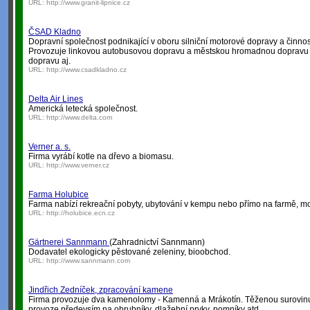
URL:
http://www.granit-lipnice.cz
ČSAD Kladno
Dopravní společnost podnikající v oboru silniční motorové dopravy a činnos
Provozuje linkovou autobusovou dopravu a městskou hromadnou dopravu v
dopravu aj.
URL:
http://www.csadkladno.cz
Delta Air Lines
Americká letecká společnost.
URL:
http://www.delta.com
Verner a. s.
Firma vyrábí kotle na dřevo a biomasu.
URL:
http://www.verner.cz
Farma Holubice
Farma nabízí rekreační pobyty, ubytování v kempu nebo přímo na farmě, mo
URL:
http://holubice.ecn.cz
Gärtnerei Sannmann
(Zahradnictví Sannmann)
Dodavatel ekologicky pěstované zeleniny, bioobchod.
URL:
http://www.sannmann.com
Jindřich Zedníček, zpracování kamene
Firma provozuje dva kamenolomy - Kamenná a Mrákotín. Těženou surovinu
provoze předevsím na obrubníky, dlažební prvky, pomníky atd.