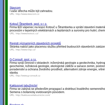
Stavcom
I vaše střecha může být zahradou.
URL:
http://www.stavcom.cz
Kotouč Štramberk, spol. s r. o.
Firma těží vápenec na kopci Kotouč u Štramberka a vyrábí stavební materiá
procesům v tepelných elektrárnách a teplárnách a suroviny pro hutní, chem
URL:
http://www.kotouc.cz/
Registr významných stavebních projektů
Stránka nabízí jako placenou službu přehled budoucích stavebních zakáze
URL:
http://www.rvsp.cz/
G-Consult, spol. s r.o.
Firma vyvíjí činnost v oblastech: inženýrská geologie a geotechnika, hydro
geochemie, ložisková geologie, ekologické zátěže a sanace zemin, podzem
poradenství a ochrana životního prostředí, alternativní zdroje energie, vrtn
stavby.
URL:
http://www.g-consult.cz
Kaktusové labužnictví
Firma se zabývá se především propagací a distribucí kvalitního semenného
Semena s botanicky evidovaným původem.
URL:
http://kaktusovelabuznictvi.com/