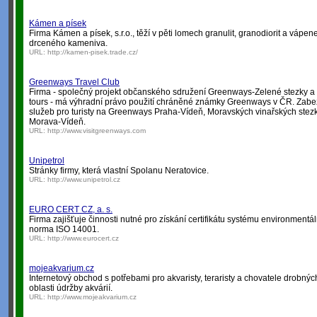
Kámen a písek
Firma Kámen a písek, s.r.o., těží v pěti lomech granulit, granodiorit a vápen
drceného kameniva.
URL:
http://kamen-pisek.trade.cz/
Greenways Travel Club
Firma - společný projekt občanského sdružení Greenways-Zelené stezky a 
tours - má výhradní právo použití chráněné známky Greenways v ČR. Zabe
služeb pro turisty na Greenways Praha-Vídeň, Moravských vinařských ste
Morava-Vídeň.
URL:
http://www.visitgreenways.com
Unipetrol
Stránky firmy, která vlastní Spolanu Neratovice.
URL:
http://www.unipetrol.cz
EURO CERT CZ, a. s.
Firma zajišťuje činnosti nutné pro získání certifikátu systému environmen
norma ISO 14001.
URL:
http://www.eurocert.cz
mojeakvarium.cz
Internetový obchod s potřebami pro akvaristy, teraristy a chovatele drobný
oblasti údržby akvárií.
URL:
http://www.mojeakvarium.cz