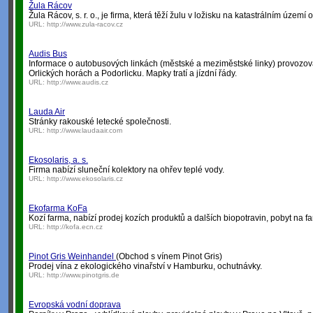
Žula Rácov
Žula Rácov, s. r. o., je firma, která těží žulu v ložisku na katastrálním území
URL:
http://www.zula-racov.cz
Audis Bus
Informace o autobusových linkách (městské a meziměstské linky) provozo
Orlických horách a Podorlicku. Mapky tratí a jízdní řády.
URL:
http://www.audis.cz
Lauda Air
Stránky rakouské letecké společnosti.
URL:
http://www.laudaair.com
Ekosolaris, a. s.
Firma nabízí sluneční kolektory na ohřev teplé vody.
URL:
http://www.ekosolaris.cz
Ekofarma KoFa
Kozí farma, nabízí prodej kozích produktů a dalších biopotravin, pobyt na f
URL:
http://kofa.ecn.cz
Pinot Gris Weinhandel
(Obchod s vínem Pinot Gris)
Prodej vína z ekologického vinařství v Hamburku, ochutnávky.
URL:
http://www.pinotgris.de
Evropská vodní doprava