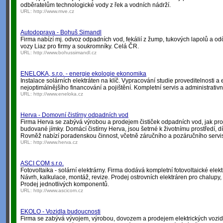
odběratelům technologické vody z řek a vodních nádrží.
URL:
http://www.mve.cz
Autodoprava - Bohuš Simandl
Firma nabízí mj. odvoz odpadních vod, fekálií z žump, tukových lapolů a o
vozy Liaz pro firmy a soukromníky. Celá ČR.
URL:
http://www.bohussimandl.cz
ENELOKA, s.r.o. - energie ekologie ekonomika
Instalace solárních elektráten na klíč. Vypracování studie proveditelnosti a
nejoptimálnějšího financování a pojištění. Kompletní servis a administrativn
URL:
http://www.eneloka.cz
Herva - Domovní čistírny odpadních vod
Firma Herva se zabývá výrobou a prodejem čističek odpadních vod, jak pro s
budované jímky. Domácí čistírny Herva, jsou šetrné k životnímu prostředí, dí
Rovněž nabízí poradenskou činnost, včetně záručního a pozáručního servi
URL:
http://www.herva.cz
ASCI COM s.r.o.
Fotovoltaika - solární elektrárny. Firma dodává kompletní fotovoltaické elek
Návrh, kalkulace, montáž, revize. Prodej ostrovních elektráren pro chalupy, 
Prodej jednotlivých komponentů.
URL:
http://www.ascicom.cz
EKOLO - Vozidla budoucnosti
Firma se zabývá vývojem, výrobou, dovozem a prodejem elektrických vozid