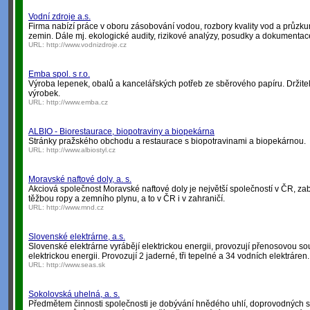
Vodní zdroje a.s.
Firma nabízí práce v oboru zásobování vodou, rozbory kvality vod a průzk
zemin. Dále mj. ekologické audity, rizikové analýzy, posudky a dokumentace
URL:
http://www.vodnizdroje.cz
Emba spol. s r.o.
Výroba lepenek, obalů a kancelářských potřeb ze sběrového papíru. Držite
výrobek.
URL:
http://www.emba.cz
ALBIO - Biorestaurace, biopotraviny a biopekárna
Stránky pražského obchodu a restaurace s biopotravinami a biopekárnou.
URL:
http://www.albiostyl.cz
Moravské naftové doly, a. s.
Akciová společnost Moravské naftové doly je největší společností v ČR, za
těžbou ropy a zemního plynu, a to v ČR i v zahraničí.
URL:
http://www.mnd.cz
Slovenské elektrárne, a.s.
Slovenské elektrárne vyrábějí elektrickou energii, provozují přenosovou sou
elektrickou energii. Provozují 2 jaderné, tři tepelné a 34 vodních elektráren.
URL:
http://www.seas.sk
Sokolovská uhelná, a. s.
Předmětem činnosti společnosti je dobývání hnědého uhlí, doprovodných s