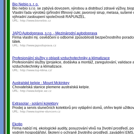
Bio Nebio s. r. o.
Bio nebio s.r.o. se zabývá dovozem, výrobou a distribucí zdravé výživy, biopo
Vlastní řada výrobků (přírodní třtinový cukr, javorový sirup, melasa, sušené o
výhradní zastoupení společnosti RAPUNZEL.
URL:
http://www.bionebio.cz
JAPO Autodoprava, s.r.o. - Mezinárodní autodoprava
Firma vlastní mj. osvědčení o odborné způsobilosti bezpečnostního pora
látek.
URL:
http://www.japodoprava.cz
Profesionální služby v oblasti vzduchotechniky a klimatizace
Profesionální služby (projekce, dodávka a montáž, zaregulování, validace a 
vzduchotechniky a klimatizace.
URL:
http://www.top-klima.cz/
Australské kelpie - Mount Mckinkey
Chovatelská stanice plemene australská kelpie.
URL:
http://www.kelpie.wz.cz
Extrasolar - solární kolektory
Prodej a servis slunečních kolektorů pro vytápění domů, ohřev teplé užitk
URL:
http://www.topime-sluncem.cz
Ekotip
Firma nabízí mj. ekologické audity, posuzování vlivů na životní prostředí,
vodním hospodářství, školení o ochraně životního prostředí, zavádění EMS,