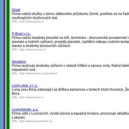
Gisat
Firma nabízí služby v oboru dálkového průzkumu Země, podílela se na řad
využívajících družicových dat.
URL:
http://www.gisat.cz
P-Boat s.r.o.
Firma nabízí dodávky plavidel na klíč, technicko - ekonomické poradenství 
plavidel a lodních zařízení, projekty plavidel, zajištění nákupu lodních kom
stavby a dodávky plovoucích zařízení.
URL:
http://www.p-boat.cz
Aquabox
Firma realizuje dodávky zařízení z oblasti čištění a úpravy vody. Nabízí tak
odpadních vod.
URL:
http://www.volny.cz/aquabox/
Lomy spol. s r. o.
Lomy jsou firma zabývající se těžbou kameniva v lomech Dolní Kounice, Žele
Brna.
URL:
http://www.lomy.cz
Lovochemie, a.s.
Firma sídlí v Lovosicích, vyrábí pevná a kapalná hnojiva, provozuje sklá
Lukavec.
URL:
http://www.lovochemie.cz