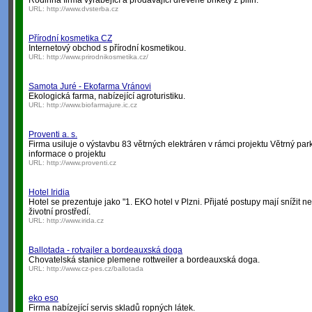
Rodinná firma vyrábějící a prodávající dřevěné brikety z pilin.
URL:
http://www.dvsterba.cz
Přírodní kosmetika CZ
Internetový obchod s přírodní kosmetikou.
URL:
http://www.prirodnikosmetika.cz/
Samota Juré - Ekofarma Vránovi
Ekologická farma, nabízející agroturistiku.
URL:
http://www.biofarmajure.ic.cz
Proventi a. s.
Firma usiluje o výstavbu 83 větrných elektráren v rámci projektu Větrný p
informace o projektu
URL:
http://www.proventi.cz
Hotel Iridia
Hotel se prezentuje jako "1. EKO hotel v Plzni. Přijaté postupy mají snížit n
životní prostředí.
URL:
http://www.irida.cz
Ballotada - rotvajler a bordeauxská doga
Chovatelská stanice plemene rottweiler a bordeauxská doga.
URL:
http://www.cz-pes.cz/ballotada
eko eso
Firma nabízející servis skladů ropných látek.