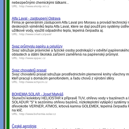
nebezpečnými chemickými látkami...
URL:
http://www.ekotip.iol.cz
Alfa Laval - zastoupení Ostrava
Firma je generálním zástupcem Alfa Laval pro Moravu a provádí technický 
deskových výměníků tepla Alfa Laval, ktere se dají použít pro systémy ústře
užitkové vody, využití odpadního tepla, tepelná čerpadla aj.
URL:
http://www.cmail.cz/past/
Svaz průmyslu papíru a celulózy
Svaz sdružuje právnické a fyzické osoby podnikající v odvětví papírenskéh
oblastech a státní školská zařízení zaměřená na papírenský průmysl.
URL:
http://www.sppac.cz
Svaz chovatelů prasat
Svaz chovatelů prasat sdružuje prostřednictvím plemenné knihy všechny maj
kteří pracují s domácím genofondem, a řadu chovů z výrobní sféry.
URL:
http://www.schpcm.cz
BOHEMIA SOLAR - Josef Matyáš
Sluneční kolektory HELIOSTAR k přípravě TUV, ohřevu vody v bazénech a k 
SOLADUR "S" k sezónímu ohřevu bazénů, nízkoteplotní vytápěcí systémy s 
dřevokotle VERNER, ATMOS, krbová kamna GOLEMEK, tepelná čerpadla PZP
na klíč.
URL:
http://www.bohemia-solar.cz
České aerolinie