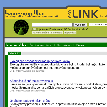
katalog odkazů občanské společnosti
kata
! TIP :
(právo AND informace) OR "občanská práva"
navrhni změnu
o kormidle
nápověda
Nechcete být závislí
na korporátech typu Google či Micro
>
Životní prostředí
>
Organizace
>
Firmy
ODKAZY
Ekologické hospodářství rodiny Abrlovy Pavlov
Ekologické zemědělství a produkce biovína a bylin. Prodej bylinných koření 
Možnost objednávání pomocí internetového obchodu.
URL:
http://www.bio-produkty.cz
Středočeské sběrné suroviny a. s.
Firma se zabývá výkupem druhotných surovin od občanů i podnikatelů, pr
města. Seznam výkupen a dalších provozoven, ceny vykupovaných surovin
URL:
http://www.sber-suroviny.cz
Jindřichohradecké místní dráhy
Stránky firmy provozující železniční dopravu na úzkokolejné dráze Obrataň