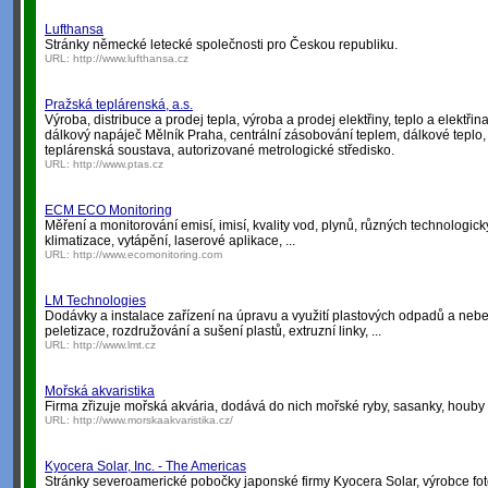
Lufthansa
Stránky německé letecké společnosti pro Českou republiku.
URL:
http://www.lufthansa.cz
Pražská teplárenská, a.s.
Výroba, distribuce a prodej tepla, výroba a prodej elektřiny, teplo a elektři
dálkový napáječ Mělník Praha, centrální zásobování teplem, dálkové teplo, 
teplárenská soustava, autorizované metrologické středisko.
URL:
http://www.ptas.cz
ECM ECO Monitoring
Měření a monitorování emisí, imisí, kvality vod, plynů, různých technologick
klimatizace, vytápění, laserové aplikace, ...
URL:
http://www.ecomonitoring.com
LM Technologies
Dodávky a instalace zařízení na úpravu a využití plastových odpadů a neb
peletizace, rozdružování a sušení plastů, extruzní linky, ...
URL:
http://www.lmt.cz
Mořská akvaristika
Firma zřizuje mořská akvária, dodává do nich mořské ryby, sasanky, houby a
URL:
http://www.morskaakvaristika.cz/
Kyocera Solar, Inc. - The Americas
Stránky severoamerické pobočky japonské firmy Kyocera Solar, výrobce fot