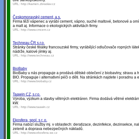
dvě štěrkopískovny.
URL:
http://kamen.zbraslav.cz
Českomoravský cement, a.s.
Firma těží vápenec a vyrábí cement, vápno, suché maltové, betonové a omí
a malt aj. Informace o ekologických aktivitách firmy.
URL:
http://www.cmcem.cz
Techneau ČR s.r.o.
Stránky české filiálky francouzské firmy, vyrábějící odlučovače ropných látek
nádrže, kalové jímky aj.
URL:
http://www.techneau.cz
BioBaby
BioBaby u nás propaguje a prodává dětské oblečení z biobavlny, stravu a 
BIO. Propaguje i alternativní péči o děti. Na stránkách najdete i poradnu
URL:
http://www.biobaby.cz
Taawin CZ, s.r.o.
Výroba, výzkum a stavby větrných elektráren. Firma dodává větrné elektrár
kW.
URL:
http://www.taawin.cz
Ekosfera, spol. s r. o.
Firma nabízí služby mj. v oblastech: deratizace, dezinfekce, dezinsekce, n
zeleně a doprava nebezpečných nákladů.
URL:
http://www.ekosfera.wz.cz