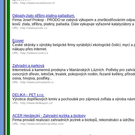
URL:
http://www.neuteboom.nl
Odpady,zlato,stříbro,platina,palladium.
Firma Josef Prokop - PRODO se zabývá výkupem a zneškodňováním odpad
kovů: zlata, stříbra, platiny, palladia. Dále vykupuje vyřazené katalyzátory 
URL:
http://www.prodo.cz
Ecover
České stránky s výrobky belgické firmy vyrábějící ekologické čistící, mycí a
nákupu přes internet.
URL:
http://www.ecover.cz
Zahradní a parková
Internetová a kamenná prodejna v Mariánských Lázních. Potřeby pro zahrá
ovocných dřevin, letniček, trvalek, pokojových rostlin, řezané květiny, přírod
osiva, hnojiva, postřiky...
URL:
http://www.zahradaml.cz
DELIKA – PET s.r.o.
Výrobce doplňkových krmiv a pochoutek pro zájmová zvířata a výroba návna
URL:
http://www.delikapet.cz/
ACER Herálecký - Zahradní jezírka a biotopy
Firma provádí realizaci zahradních jezírek a biotopů, rekonstrukci a údržbu
URL:
http://www.zahradni-jezirka.com