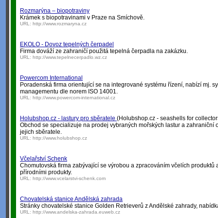
Rozmarýna – biopotraviny
Krámek s biopotravinami v Praze na Smíchově.
URL:
http://www.rozmaryna.cz
EKOLO - Dovoz tepelných čerpadel
Firma dováží ze zahraničí použitá tepelná čerpadla na zakázku.
URL:
http://www.tepelnecerpadlo.wz.cz
Powercom International
Poradenská firma orientující se na integrované systému řízení, nabízí mj. 
managementu dle norem ISO 14001.
URL:
http://www.powercom-international.cz
Holubshop.cz - lastury pro sběratele
(Holubshop.cz - seashells for collector
Obchod se specializuje na prodej vybraných mořských lastur a zahraniční o
jejich sběratele.
URL:
http://www.holubshop.cz
Včelařství Schenk
Chomutovská firma zabývající se výrobou a zpracováním včelích produktů
přírodními produkty.
URL:
http://www.vcelarstvi-schenk.com
Chovatelská stanice Andělská zahrada
Stránky chovatelské stanice Golden Retrieverů z Andělské zahrady, nabídka 
URL:
http://www.andelska-zahrada.euweb.cz