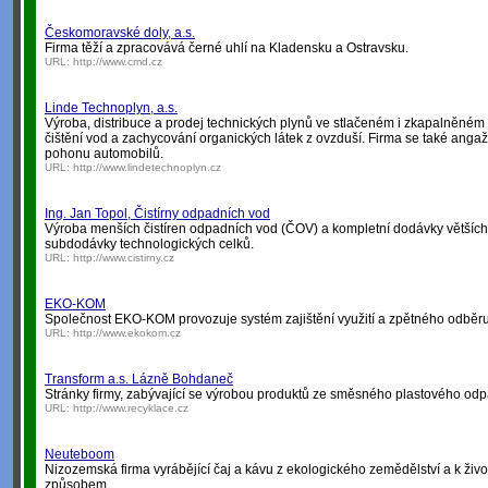
Českomoravské doly, a.s.
Firma těží a zpracovává černé uhlí na Kladensku a Ostravsku.
URL:
http://www.cmd.cz
Linde Technoplyn, a.s.
Výroba, distribuce a prodej technických plynů ve stlačeném i zkapalněném s
čištění vod a zachycování organických látek z ovzduší. Firma se také anga
pohonu automobilů.
URL:
http://www.lindetechnoplyn.cz
Ing. Jan Topol, Čistírny odpadních vod
Výroba menších čistíren odpadních vod (ČOV) a kompletní dodávky většíc
subdodávky technologických celků.
URL:
http://www.cistirny.cz
EKO-KOM
Společnost EKO-KOM provozuje systém zajištění využití a zpětného odběru
URL:
http://www.ekokom.cz
Transform a.s. Lázně Bohdaneč
Stránky firmy, zabývající se výrobou produktů ze směsného plastového od
URL:
http://www.recyklace.cz
Neuteboom
Nizozemská firma vyrábějící čaj a kávu z ekologického zemědělství a k živ
způsobem.