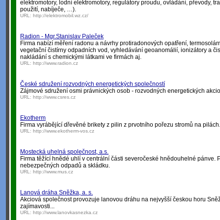
elektromotory, lodní elektromotory, regulátory proudu, ovládání, převody, tr
použití, nabíječe, …).
URL:
http://elektromobil.wz.cz/
Radion - Mgr.Stanislav Paleček
Firma nabízí měření radonu a návrhy protiradonových opatření, termosolární
vegetační čistírny odpadních vod, vyhledávání geoanomálií, ionizátory a čis
nakládání s chemickými látkami ve firmách aj.
URL:
http://www.radion.cz
České sdružení rozvodných energetických společností
Zájmové sdružení osmi právnických osob - rozvodných energetických akcio
URL:
http://www.csres.cz
Ekotherm
Firma vyrábějící dřevěné brikety z pilin z prvotního pořezu stromů na pilách
URL:
http://www.ekotherm-vos.cz
Mostecká uhelná společnost, a.s.
Firma těžící hnědé uhlí v centrální části severočeské hnědouhelné pánve. 
nebezpečných odpadů a skládku.
URL:
http://www.mus.cz
Lanová dráha Sněžka, a. s.
Akciová společnost provozuje lanovou dráhu na nejvyšší českou horu Sněžk
zajímavosti...
URL:
http://www.lanovkasnezka.cz