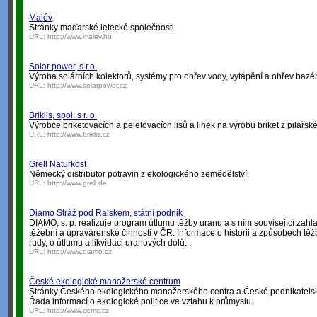
Malév
Stránky maďarské letecké společnosti.
URL:
http://www.malev.hu
Solar power, s.r.o.
Výroba solárních kolektorů, systémy pro ohřev vody, vytápění a ohřev baz
URL:
http://www.solarpower.cz
Briklis, spol. s r. o.
Výrobce briketovacích a peletovacích lisů a linek na výrobu briket z pilařs
URL:
http://www.briklis.cz
Grell Naturkost
Německý distributor potravin z ekologického zemědělství.
URL:
http://www.grell.de
Diamo Stráž pod Ralskem, státní podnik
DIAMO, s. p. realizuje program útlumu těžby uranu a s ním související za
těžební a úpravárenské činnosti v ČR. Informace o historii a způsobech tě
rudy, o útlumu a likvidaci uranových dolů...
URL:
http://www.diamo.cz
České ekologické manažerské centrum
Stránky Českého ekologického manažerského centra a České podnikatelské 
Řada informací o ekologické politice ve vztahu k průmyslu.
URL:
http://www.cemc.cz