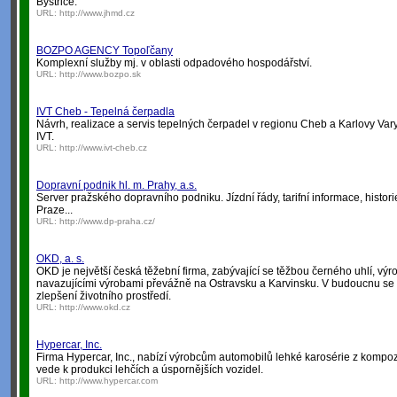
Bystřice.
URL:
http://www.jhmd.cz
BOZPO AGENCY Topoľčany
Komplexní služby mj. v oblasti odpadového hospodářství.
URL:
http://www.bozpo.sk
IVT Cheb - Tepelná čerpadla
Návrh, realizace a servis tepelných čerpadel v regionu Cheb a Karlovy Vary
IVT.
URL:
http://www.ivt-cheb.cz
Dopravní podnik hl. m. Prahy, a.s.
Server pražského dopravního podniku. Jízdní řády, tarifní informace, hist
Praze...
URL:
http://www.dp-praha.cz/
OKD, a. s.
OKD je největší česká těžební firma, zabývající se těžbou černého uhlí, vý
navazujícími výrobami převážně na Ostravsku a Karvinsku. V budoucnu se 
zlepšení životního prostředí.
URL:
http://www.okd.cz
Hypercar, Inc.
Firma Hypercar, Inc., nabízí výrobcům automobilů lehké karosérie z kompozit
vede k produkci lehčích a úspornějších vozidel.
URL:
http://www.hypercar.com