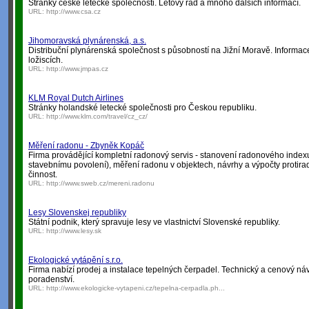
Stránky české letecké společnosti. Letový řád a mnoho dalších informací.
URL:
http://www.csa.cz
Jihomoravská plynárenská, a.s.
Distribuční plynárenská společnost s působností na Jižní Moravě. Informa
ložiscích.
URL:
http://www.jmpas.cz
KLM Royal Dutch Airlines
Stránky holandské letecké společnosti pro Českou republiku.
URL:
http://www.klm.com/travel/cz_cz/
Měření radonu - Zbyněk Kopáč
Firma provádějící kompletní radonový servis - stanovení radonového inde
stavebnímu povolení), měření radonu v objektech, návrhy a výpočty protir
činnost.
URL:
http://www.sweb.cz/mereni.radonu
Lesy Slovenskej republiky
Státní podnik, který spravuje lesy ve vlastnictví Slovenské republiky.
URL:
http://www.lesy.sk
Ekologické vytápění s.r.o.
Firma nabízí prodej a instalace tepelných čerpadel. Technický a cenový ná
poradenství.
URL:
http://www.ekologicke-vytapeni.cz/tepelna-cerpadla.ph...