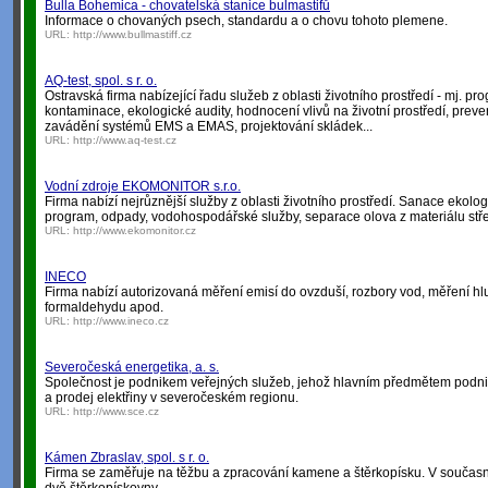
Bulla Bohemica - chovatelská stanice bulmastifů
Informace o chovaných psech, standardu a o chovu tohoto plemene.
URL:
http://www.bullmastiff.cz
AQ-test, spol. s r. o.
Ostravská firma nabízející řadu služeb z oblasti životního prostředí - mj. pr
kontaminace, ekologické audity, hodnocení vlivů na životní prostředí, prev
zavádění systémů EMS a EMAS, projektování skládek...
URL:
http://www.aq-test.cz
Vodní zdroje EKOMONITOR s.r.o.
Firma nabízí nejrůznější služby z oblasti životního prostředí. Sanace ekolo
program, odpady, vodohospodářské služby, separace olova z materiálu střel
URL:
http://www.ekomonitor.cz
INECO
Firma nabízí autorizovaná měření emisí do ovzduší, rozbory vod, měření hlu
formaldehydu apod.
URL:
http://www.ineco.cz
Severočeská energetika, a. s.
Společnost je podnikem veřejných služeb, jehož hlavním předmětem podnikán
a prodej elektřiny v severočeském regionu.
URL:
http://www.sce.cz
Kámen Zbraslav, spol. s r. o.
Firma se zaměřuje na těžbu a zpracování kamene a štěrkopísku. V současn