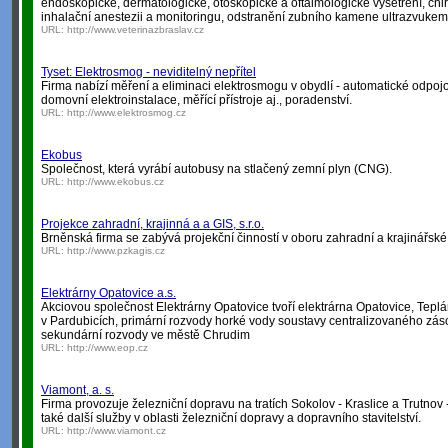
endoskopické, dermatologické, otoskopické a oftalmologické vyšetření, chi
inhalační anestezii a monitoringu, odstranění zubního kamene ultrazvukem
URL:
http://www.veterinazbraslav.cz
Tyset: Elektrosmog - neviditelný nepřítel
Firma nabízí měření a eliminaci elektrosmogu v obydlí - automatické odpojo
domovní elektroinstalace, měřící přístroje aj., poradenství.
URL:
http://www.elektrosmog.cz
Ekobus
Společnost, která vyrábí autobusy na stlačený zemní plyn (CNG).
URL:
http://www.ekobus.cz
Projekce zahradní, krajinná a a GIS, s.r.o.
Brněnská firma se zabývá projekční činností v oboru zahradní a krajinářské 
URL:
http://www.pzkagis.cz
Elektrárny Opatovice a.s.
Akciovou společnost Elektrárny Opatovice tvoří elektrárna Opatovice, Tep
v Pardubicích, primární rozvody horké vody soustavy centralizovaného zá
sekundární rozvody ve městě Chrudim
URL:
http://www.eop.cz
Viamont, a. s.
Firma provozuje železniční dopravu na tratích Sokolov - Kraslice a Trutno
také další služby v oblasti železniční dopravy a dopravního stavitelství.
URL:
http://www.viamont.cz