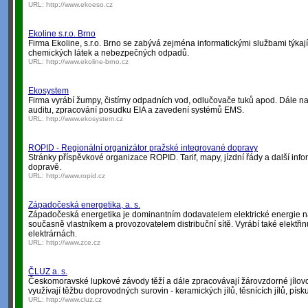
URL:
http://www.ekoeso.cz
Ekoline s.r.o. Brno
Firma Ekoline, s.r.o. Brno se zabývá zejména informatickými službami týka
chemických látek a nebezpečných odpadů.
URL:
http://www.ekoline-brno.cz
Ekosystem
Firma vyrábí žumpy, čistírny odpadních vod, odlučovače tuků apod. Dále n
auditu, zpracování posudku EIA a zavedení systémů EMS.
URL:
http://www.ekosystem.cz
ROPID - Regionální organizátor pražské integrované dopravy
Stránky příspěvkové organizace ROPID. Tarif, mapy, jízdní řády a další inf
dopravě.
URL:
http://www.ropid.cz
Západočeská energetika, a. s.
Západočeská energetika je dominantním dodavatelem elektrické energie 
současně vlastníkem a provozovatelem distribuční sítě. Vyrábí také elektři
elektrárnách.
URL:
http://www.zce.cz
ČLUZ a. s.
Českomoravské lupkové závody těží a dále zpracovávají žárovzdorné jílovce
využívají těžbu doprovodných surovin - keramických jílů, těsnících jílů, písku
URL:
http://www.cluz.cz