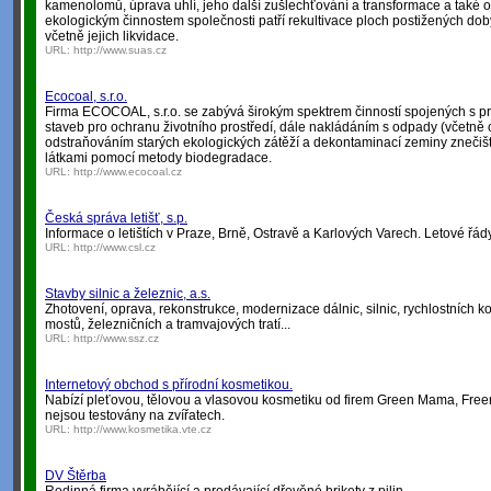
kamenolomů, úprava uhlí, jeho další zušlechťování a transformace a také 
ekologickým činnostem společnosti patří rekultivace ploch postižených d
včetně jejich likvidace.
URL:
http://www.suas.cz
Ecocoal, s.r.o.
Firma ECOCOAL, s.r.o. se zabývá širokým spektrem činností spojených s p
staveb pro ochranu životního prostředí, dále nakládáním s odpady (včetn
odstraňováním starých ekologických zátěží a dekontaminací zeminy znečiš
látkami pomocí metody biodegradace.
URL:
http://www.ecocoal.cz
Česká správa letišť, s.p.
Informace o letištích v Praze, Brně, Ostravě a Karlových Varech. Letové řády,
URL:
http://www.csl.cz
Stavby silnic a železnic, a.s.
Zhotovení, oprava, rekonstrukce, modernizace dálnic, silnic, rychlostních 
mostů, železničních a tramvajových tratí...
URL:
http://www.ssz.cz
Internetový obchod s přírodní kosmetikou.
Nabízí pleťovou, tělovou a vlasovou kosmetiku od firem Green Mama, Fre
nejsou testovány na zvířatech.
URL:
http://www.kosmetika.vte.cz
DV Štěrba