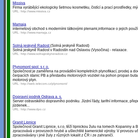
Missiva
Firma vyrábějící ekologicky šetrnou kosmetiku, čistící a prací prostředky, m
URL:
http://www.missiva.cz
Mamaja
internetový obchod s moderními látkovými plenami,informace o jejich použí
URL:
http://www.mamaja.cz
Solná jeskyně Radost
(Solná jeskyně Radost)
Solná jeskyně Radost v Radostín nad Oslavou (Vysočina) - relaxace.
URL:
http://www.solnajeskyneradost.cz
Plynomont spol. s r. o.
Společnost je zaměřena na provádění kompletních plynofikací, prodej a do
čerpacích stanic PB a přestavbu motorových vozidel na pohon propan buta
motorový plyn.
URL:
http://web.telecom.cz/plynomont/
Dopravní podnik Ostrava a. s.
Server ostravského dopravního podniku. Jízdní řády, tarifní informace, pře
jízdenek...
URL:
http://www.dpo.cz
Granit Lipnice
Společnost Granit Lipnice, s.r.o, těží lipnickou žulu na lomech Kopaniny a 
zpracovává v provozech hrubé a ušlechtilé kamenické výroby. V provozu uš
zpracovávány i jiné žuly z různých lokalit z ČR i ze zahraničí.