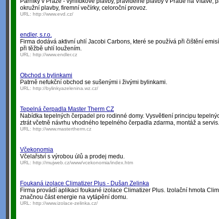
Parníky v Praze - vyhlídkové plavby, pravidelné plavby v Praue na Vltavě, p
okružní plavby, firemní večírky, celoroční provoz.
URL:
http://www.evd.cz/
endler, s.r.o.
Firma dodává aktivní uhlí Jacobi Carbons, které se používá při čištění emi
při těžbě uhlí loužením.
URL:
http://www.endler.cz
Obchod s bylinkami
Patrně nefukční obchod se sušenými i živými bylinkami.
URL:
http://bylinkyazelenina.wz.cz/
Tepelná čerpadla Master Therm CZ
Nabídka tepelných čerpadel pro rodinné domy. Vysvětlení principu tepelný
ztrát včetně návrhu vhodného tepelného čerpadla zdarma, montáž a servis
URL:
http://www.mastertherm.cz
Včekonomia
Včelařství s výrobou úlů a prodej medu.
URL:
http://mujweb.cz/www/vcekonomia/index.htm
Foukaná izolace Climatizer Plus - Dušan Zelinka
Firma provádí aplikaci foukané izolace Climatizer Plus. Izolační hmota Cli
značnou část energie na vytápění domu.
URL:
http://www.izolace-zelinka.cz/