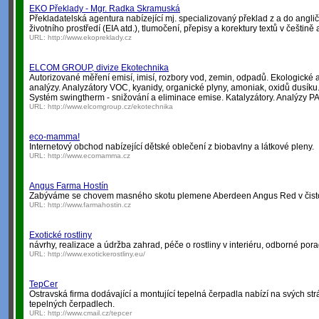
EKO Překlady - Mgr. Radka Skramuská
Překladatelská agentura nabízející mj. specializovaný překlad z a do angličt
životního prostředí (EIA atd.), tlumočení, přepisy a korektury textů v češtině 
URL:
http://www.ekopreklady.cz
ELCOM GROUP, divize Ekotechnika
Autorizované měření emisí, imisí, rozbory vod, zemin, odpadů. Ekologické a
analýzy. Analyzátory VOC, kyanidy, organické plyny, amoniak, oxidů dusíku.
Systém swingtherm - snižování a eliminace emise. Katalyzátory. Analýzy 
URL:
http://www.elcomgroup.cz/ekotechnika
eco-mamma!
Internetový obchod nabízející dětské oblečení z biobavlny a látkové pleny.
URL:
http://www.ecomamma.cz
Angus Farma Hostín
Zabýváme se chovem masného skotu plemene Aberdeen Angus Red v čist
URL:
http://www.farmahostin.cz
Exotické rostliny
návrhy, realizace a údržba zahrad, péče o rostliny v interiéru, odborné por
URL:
http://www.exotickerostliny.eu/
TepCer
Ostravská firma dodávající a montující tepelná čerpadla nabízí na svých st
tepelných čerpadlech.
URL:
http://www.cmail.cz/tepcer