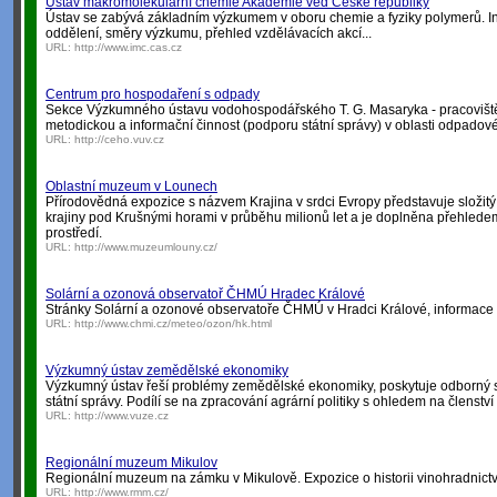
Ústav makromolekulární chemie Akademie věd České republiky
Ústav se zabývá základním výzkumem v oboru chemie a fyziky polymerů. Inf
oddělení, směry výzkumu, přehled vzdělávacích akcí...
URL:
http://www.imc.cas.cz
Centrum pro hospodaření s odpady
Sekce Výzkumného ústavu vodohospodářského T. G. Masaryka - pracovišt
metodickou a informační činnost (podporu státní správy) v oblasti odpadov
URL:
http://ceho.vuv.cz
Oblastní muzeum v Lounech
Přírodovědná expozice s názvem Krajina v srdci Evropy představuje složitý
krajiny pod Krušnými horami v průběhu milionů let a je doplněna přehled
prostředí.
URL:
http://www.muzeumlouny.cz/
Solární a ozonová observatoř ČHMÚ Hradec Králové
Stránky Solární a ozonové observatoře ČHMÚ v Hradci Králové, informace 
URL:
http://www.chmi.cz/meteo/ozon/hk.html
Výzkumný ústav zemědělské ekonomiky
Výzkumný ústav řeší problémy zemědělské ekonomiky, poskytuje odborný s
státní správy. Podílí se na zpracování agrární politiky s ohledem na členstv
URL:
http://www.vuze.cz
Regionální muzeum Mikulov
Regionální muzeum na zámku v Mikulově. Expozice o historii vinohradnictví 
URL:
http://www.rmm.cz/