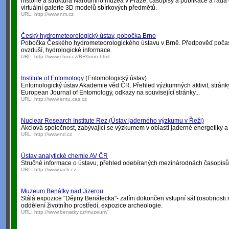
historie a struktura Národního muzea v Praze, časopisy a publikace a řada 
virtuální galerie 3D modelů sbírkových předmětů.
URL:
http://www.nm.cz
Český hydrometeorologický ústav, pobočka Brno
Pobočka Českého hydrometeorologického ústavu v Brně. Předpověď počasí
ovzduší, hydrologické informace.
URL:
http://www.chmi.cz/BR/brno.html
Institute of Entomology
(Entomologický ústav)
Entomologický ústav Akademie věd ČR. Přehled výzkumných aktivit, stránky
European Journal of Entomology, odkazy na související stránky...
URL:
http://www.entu.cas.cz
Nuclear Research Institute Rez (Ústav jaderného výzkumu v Řeži)
Akciová společnost, zabývající se výzkumem v oblasti jaderné energetiky a 
URL:
http://www.nri.cz
Ústav analytické chemie AV ČR
Stručné informace o ústavu, přehled odebíraných mezinárodnách časopisů
URL:
http://www.iach.cz
Muzeum Benátky nad Jizerou
Stálá expozice "Dějiny Benátecka"- zatím dokončen vstupní sál (osobnosti 
oddělení životního prostředí, expozice archeologie.
URL:
http://www.benatky.cz/muzeum/