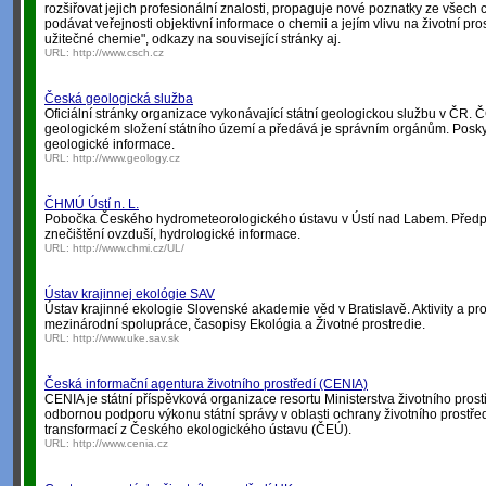
rozšiřovat jejich profesionální znalosti, propaguje nové poznatky ze všec
podávat veřejnosti objektivní informace o chemii a jejím vlivu na životní pros
užitečné chemie", odkazy na související stránky aj.
URL:
http://www.csch.cz
Česká geologická služba
Oficiální stránky organizace vykonávající státní geologickou službu v ČR.
geologickém složení státního území a předává je správním orgánům. Posk
geologické informace.
URL:
http://www.geology.cz
ČHMÚ Ústí n. L.
Pobočka Českého hydrometeorologického ústavu v Ústí nad Labem. Předp
znečištění ovzduší, hydrologické informace.
URL:
http://www.chmi.cz/UL/
Ústav krajinnej ekológie SAV
Ústav krajinné ekologie Slovenské akademie věd v Bratislavě. Aktivity a proj
mezinárodní spolupráce, časopisy Ekológia a Životné prostredie.
URL:
http://www.uke.sav.sk
Česká informační agentura životního prostředí (CENIA)
CENIA je státní příspěvková organizace resortu Ministerstva životního prost
odbornou podporu výkonu státní správy v oblasti ochrany životního prostředí
transformací z Českého ekologického ústavu (ČEÚ).
URL:
http://www.cenia.cz