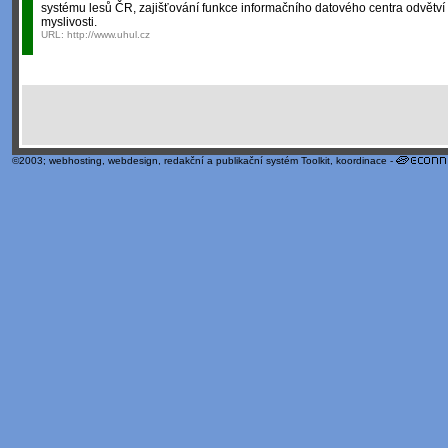
systému lesů ČR, zajišťování funkce informačního datového centra odvětví
myslivosti.
URL:
http://www.uhul.cz
©2003;
webhosting
,
webdesign
,
redakční a publikační systém Toolkit
, koordinace -