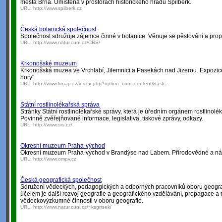
města Brna. Umístěna v prostorách historického hradu Špilberk.
URL:
http://www.spilberk.cz
Česká botanická společnost
Společnost sdružuje zájemce činné v botanice. Věnuje se pěstování a prop
URL:
http://www.natur.cuni.cz/CBS/
Krkonošské muzeum
Krkonošská muzea ve Vrchlabí, Jilemnici a Pasekách nad Jizerou. Expozice
hory".
URL:
http://www.krnap.cz/index.php?option=com_content&task...
Státní rostlinolékařská správa
Stránky Státní rostlinolékařské správy, která je úředním orgánem rostlinol
Povinně zvěřejňované informace, legislativa, tiskové zprávy, odkazy.
URL:
http://www.srs.cz/
Okresní muzeum Praha-východ
Okresní muzeum Praha-východ v Brandýse nad Labem. Přírodovědné a nár
URL:
http://www.ompv.cz
Česká geografická společnost
Sdružení vědeckých, pedagogických a odborných pracovníků oboru geograf
účelem je další rozvoj geografie a geografického vzdělávání, propagace a 
vědeckovýzkumné činnosti v oboru geografie.
URL:
http://www.natur.cuni.cz/~ksgrrsek/