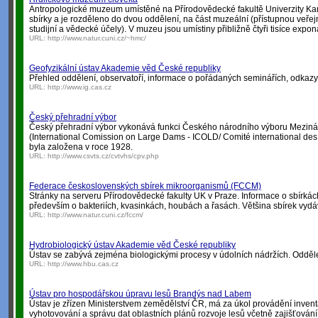
Antropologické muzeum umístěné na Přírodovědecké fakultě Univerzity Karl
sbírky a je rozděleno do dvou oddělení, na část muzeální (přístupnou veřejn
studijní a vědecké účely). V muzeu jsou umístiny přibližně čtyři tisíce expon
URL:
http://www.natur.cuni.cz/~hmc/
Geofyzikální ústav Akademie věd České republiky
Přehled oddělení, observatoří, informace o pořádaných seminářích, odkazy n
URL:
http://www.ig.cas.cz
Český přehradní výbor
Český přehradní výbor vykonává funkci Českého národního výboru Meziná
(International Comission on Large Dams - ICOLD/ Comité international des
byla založena v roce 1928.
URL:
http://www.csvts.cz/cvtvhs/cpv.php
Federace československých sbírek mikroorganismů (FCCM)
Stránky na serveru Přírodovědecké fakulty UK v Praze. Informace o sbírkác
především o bakteriích, kvasinkách, houbách a řasách. Většina sbírek vydáv
URL:
http://www.natur.cuni.cz/fccm/
Hydrobiologický ústav Akademie věd České republiky
Ústav se zabývá zejména biologickými procesy v údolních nádržích. Oddělení
URL:
http://www.hbu.cas.cz
Ústav pro hospodářskou úpravu lesů Brandýs nad Labem
Ústav je zřízen Ministerstvem zemědělství ČR, má za úkol provádění invent
vyhotovování a správu dat oblastních plánů rozvoje lesů včetně zajišťován