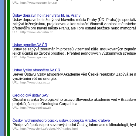
URL:
http://www.muzeum-km.cz/
Ústav dopravního inženýrství hl. m. Prahy
Ústav dopravního inženýrství hlavního města Prahy (ÚDI Praha) je speciali
zabývá inženýrskou, projektovou a konzultační činností v oblasti městského
především pro hlavní město Prahu, ale i pro ostatní pražské nebo mimopra
URL:
http://www.udi-praha.cz
Ústav geoniky AV ČR
Ústav se zabývá zkoumáním procesů v zemské kůře, indukovaných zejména
jejich účinků na životní prostředí. Přehled jednotlivých výzkumných středise
URL:
http://www.ugn.cas.cz
Ústav fyziky atmosféry AV ČR
Server Ústavu fyziky atmosféry Akademie věd České republiky. Zabývá se mj.
využíváním větrné energie.
URL:
http://www.ufa.cas.cz
Geologický ústav SAV
Oficiální stránka Geologického ústavu Slovenské akademie věd v Bratisl
projektů, časopis Geologica Carpathica..
URL:
http://www.geol.sav.sk
Český hydrometeorologický ústav, pobočka Hradec králové
Předpověď počasí pro severovýchodní Čechy, informace o klimatologii, hydro
URL:
http://www.chmi.cz/poboc/HK/hradec.html