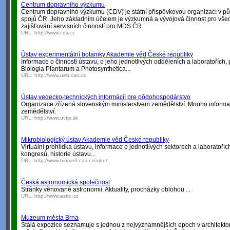
Centrum dopravního výzkumu
Centrum dopravního výzkumu (CDV) je státní příspěvkovou organizací v pů
spojů ČR. Jeho základním účelem je výzkumná a vývojová činnost pro vše
zajišťování servisních činností pro MDS ČR.
URL:
http://www.cdv.cz
Ústav experimentální botaniky Akademie věd České republiky
Informace o činnosti ústavu, o jeho jednotlivých odděleních a laboratořích, 
Biologia Plantarum a Photosynthetica...
URL:
http://www.ueb.cas.cz
Ústav vedecko-technických informácií pre pôdohospodárstvo
Organizace zřízená slovenským ministerstvem zemědělství. Mnoho informac
zemědělství.
URL:
http://www.uvtip.sk
Mikrobiologický ústav Akademie věd České republiky
Virtuální prohlídka ústavu, informace o jednotlivých sektorech a laboratoř
kongresů, historie ústavu...
URL:
http://www.biomed.cas.cz/mbu/
Česká astronomická společnost
Stránky věnované astronomii. Aktuality, procházky oblohou ...
URL:
http://www.astro.cz
Muzeum města Brna
Stálá expozice seznamuje s jednou z nejvýznamnějších epoch v architekto