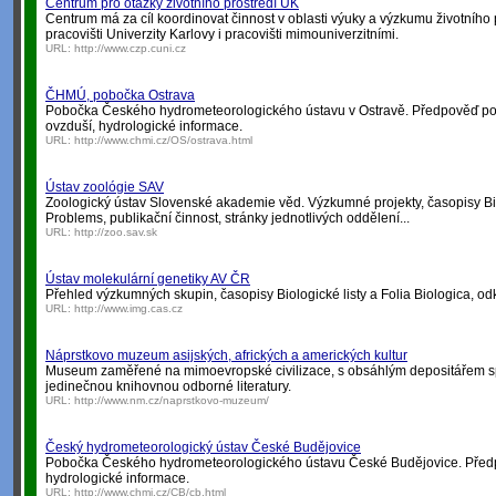
Centrum pro otázky životního prostředí UK
Centrum má za cíl koordinovat činnost v oblasti výuky a výzkumu životního 
pracovišti Univerzity Karlovy i pracovišti mimouniverzitními.
URL:
http://www.czp.cuni.cz
ČHMÚ, pobočka Ostrava
Pobočka Českého hydrometeorologického ústavu v Ostravě. Předpověď poča
ovzduší, hydrologické informace.
URL:
http://www.chmi.cz/OS/ostrava.html
Ústav zoológie SAV
Zoologický ústav Slovenské akademie věd. Výzkumné projekty, časopisy Bi
Problems, publikační činnost, stránky jednotlivých oddělení...
URL:
http://zoo.sav.sk
Ústav molekulární genetiky AV ČR
Přehled výzkumných skupin, časopisy Biologické listy a Folia Biologica, odk
URL:
http://www.img.cas.cz
Náprstkovo muzeum asijských, afrických a amerických kultur
Museum zaměřené na mimoevropské civilizace, s obsáhlým depositářem s
jedinečnou knihovnou odborné literatury.
URL:
http://www.nm.cz/naprstkovo-muzeum/
Český hydrometeorologický ústav České Budějovice
Pobočka Českého hydrometeorologického ústavu České Budějovice. Předpo
hydrologické informace.
URL:
http://www.chmi.cz/CB/cb.html