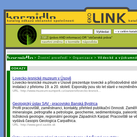
katalog odkazů občanské společnosti
kata
! TIP :
(právo AND informace) OR "občanská práva"
navrhni změnu
o kormidle
nápověda
Nechcete být závislí
na korporátech typu Google či Micro
>
Životní prostředí
>
Organizace
>
Vědecké a výzkumné
ODKAZY
Lovecko-lesnické muzeum v Úsově
Lovecko-lesnické muzeum v Úsově prezentuje lovecké a přírodovědné sbírk
instalaci z přelomu 19. a 20. století. Exponáty jsou sto let staré v nezměně
URL:
http://www.muzeum-sumperk.cz/zarizeni/lovecko-lesnick...
Geologický ústav SAV - pracovisko Banská Bystrica
Profil pracoviště, zaměstnanci, kontakty, přehled publikační činnosti. Zaměř
mineralogie, petrografie a petrologie, geochemie, sedimentologia, paleont
ložisková geologie, regionální geologie Západních Karpat. Pracoviště se v
vydává časopis Geologica Carpathica.
URL:
http://www.geol.savbb.sk