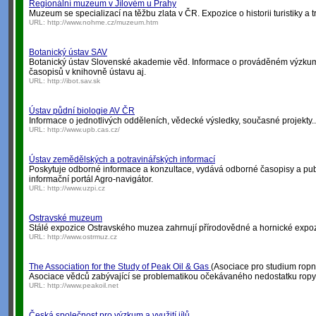
Regionální muzeum v Jílovém u Prahy
Muzeum se specializací na těžbu zlata v ČR. Expozice o historii turistiky a
URL:
http://www.nohme.cz/muzeum.htm
Botanický ústav SAV
Botanický ústav Slovenské akademie věd. Informace o prováděném výzku
časopisů v knihovně ústavu aj.
URL:
http://ibot.sav.sk
Ústav půdní biologie AV ČR
Informace o jednotlivých odděleních, vědecké výsledky, současné projekty..
URL:
http://www.upb.cas.cz/
Ústav zemědělských a potravinářských informací
Poskytuje odborné informace a konzultace, vydává odborné časopisy a pub
informační portál Agro-navigátor.
URL:
http://www.uzpi.cz
Ostravské muzeum
Stálé expozice Ostravského muzea zahrnují přírodovědné a hornické expoz
URL:
http://www.ostrmuz.cz
The Association for the Study of Peak Oil & Gas
(Asociace pro studium rop
Asociace vědců zabývající se problematikou očekávaného nedostatku ropy
URL:
http://www.peakoil.net
Česká společnost pro výzkum a využití jílů