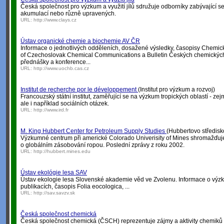
Česká společnost pro výzkum a využití jílů sdružuje odborníky zabývající s
akumulací nebo různě upravených.
URL:
http://www.clays.cz
Ústav organické chemie a biochemie AV ČR
Informace o jednotlivých odděleních, dosažené výsledky, časopisy Chemické
of Czechoslovak Chemical Communications a Bulletin Českých chemických
přednášky a konference...
URL:
http://www.uochb.cas.cz
Institut de recherche por le développement
(Institut pro výzkum a rozvoj)
Francouzský státní institut, zaměřující se na výzkum tropických oblastí - zej
ale i například sociálních otázek.
URL:
http://www.ird.fr
M. King Hubbert Center for Petroleum Supply Studies
(Hubbertovo středisk
Výzkumné centrum při americké Colorado Univerisity of Mines shromažďuje,
o globálním zásobování ropou. Poslední zprávy z roku 2002.
URL:
http://hubbert.mines.edu
Ústav ekológie lesa SAV
Ústav ekologie lesa Slovenské akademie věd ve Zvolenu. Informace o výz
publikacích, časopis Folia eocologica, ...
URL:
http://sav.savzv.sk
Česká společnost chemická
Česká společnost chemická (ČSCH) reprezentuje zájmy a aktivity chemik