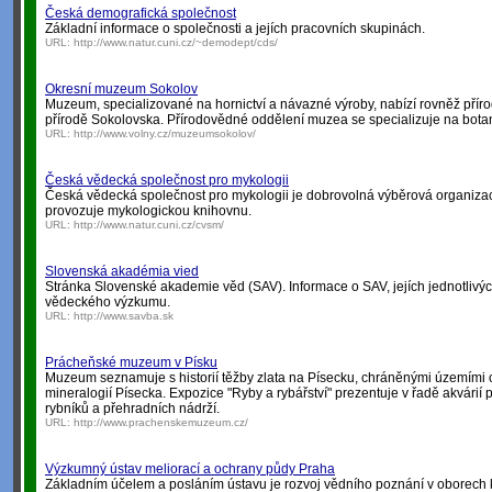
Česká demografická společnost
Základní informace o společnosti a jejích pracovních skupinách.
URL:
http://www.natur.cuni.cz/~demodept/cds/
Okresní muzeum Sokolov
Muzeum, specializované na hornictví a návazné výroby, nabízí rovněž pří
přírodě Sokolovska. Přírodovědné oddělení muzea se specializuje na bota
URL:
http://www.volny.cz/muzeumsokolov/
Česká vědecká společnost pro mykologii
Česká vědecká společnost pro mykologii je dobrovolná výběrová organiza
provozuje mykologickou knihovnu.
URL:
http://www.natur.cuni.cz/cvsm/
Slovenská akadémia vied
Stránka Slovenské akademie věd (SAV). Informace o SAV, jejích jednotlivý
vědeckého výzkumu.
URL:
http://www.savba.sk
Prácheňské muzeum v Písku
Muzeum seznamuje s historií těžby zlata na Písecku, chráněnými územími o
mineralogií Písecka. Expozice "Ryby a rybářství" prezentuje v řadě akvárií 
rybníků a přehradních nádrží.
URL:
http://www.prachenskemuzeum.cz/
Výzkumný ústav meliorací a ochrany půdy Praha
Základním účelem a posláním ústavu je rozvoj vědního poznání v oborech 