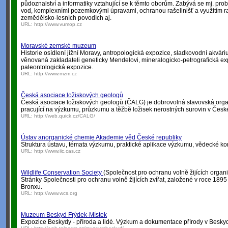
půdoznalství a informatiky vztahující se k těmto oborům. Zabývá se mj. pro
vod, komplexními pozemkovými úpravami, ochranou rašelinišť a využitím r
zemědělsko-lesních povodích aj.
URL:
http://www.vumop.cz
Moravské zemské muzeum
Historie osídlení jižní Moravy, antropologická expozice, sladkovodní akvár
věnovaná zakladateli geneticky Mendelovi, mineralogicko-petrografická ex
paleontologická expozice.
URL:
http://www.mzm.cz
Česká asociace ložiskových geologů
Česká asociace ložiskových geologů (ČALG) je dobrovolná stavovská organ
pracující na výzkumu, průzkumu a těžbě ložisek nerostných surovin v České
URL:
http://web.quick.cz/CALG/
Ústav anorganické chemie Akademie věd České republiky
Struktura ústavu, témata výzkumu, praktické aplikace výzkumu, vědecké konf
URL:
http://www.iic.cas.cz
Wildlife Conservation Society
(Společnost pro ochranu volně žijících organ
Stránky Společnosti pro ochranu volně žijících zvířat, založené v roce 189
Bronxu.
URL:
http://www.wcs.org
Muzeum Beskyd Frýdek-Místek
Expozice Beskydy - příroda a lidé. Výzkum a dokumentace přírody v Besky