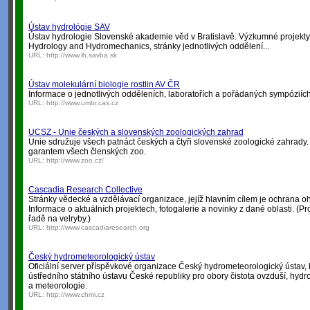
Ústav hydrológie SAV
Ústav hydrologie Slovenské akademie věd v Bratislavě. Výzkumné projekty,
Hydrology and Hydromechanics, stránky jednotlivých oddělení...
URL:
http://www.ih.savba.sk
Ústav molekulární biologie rostlin AV ČR
Informace o jednotlivých odděleních, laboratořích a pořádaných sympóziích
URL:
http://www.umbr.cas.cz
UCSZ - Unie českých a slovenských zoologických zahrad
Unie sdružuje všech patnáct českých a čtyři slovenské zoologické zahrad
garantem všech členských zoo.
URL:
http://www.zoo.cz/
Cascadia Research Collective
Stránky vědecké a vzdělávací organizace, jejíž hlavním cílem je ochrana 
Informace o aktuálních projektech, fotogalerie a novinky z dané oblasti. (P
řadě na velryby.)
URL:
http://www.cascadiaresearch.org
Český hydrometeorologický ústav
Oficiální server příspěvkové organizace Český hydrometeorologický ústav, 
ústředního státního ústavu České republiky pro obory čistota ovzduší, hydro
a meteorologie.
URL:
http://www.chmi.cz