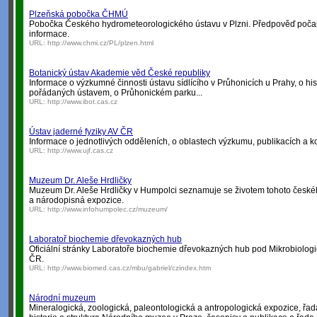
Plzeňská pobočka ČHMÚ
Pobočka Českého hydrometeorologického ústavu v Plzni. Předpověď počas
informace.
URL:
http://www.chmi.cz/PL/plzen.html
Botanický ústav Akademie věd České republiky
Informace o výzkumné činnosti ústavu sídlícího v Průhonicích u Prahy, o his
pořádaných ústavem, o Průhonickém parku...
URL:
http://www.ibot.cas.cz
Ústav jaderné fyziky AV ČR
Informace o jednotlivých odděleních, o oblastech výzkumu, publikacích a k
URL:
http://www.ujf.cas.cz
Muzeum Dr. Aleše Hrdličky
Muzeum Dr. Aleše Hrdličky v Humpolci seznamuje se životem tohoto české
a národopisná expozice.
URL:
http://www.infohumpolec.cz/muzeum/
Laboratoř biochemie dřevokazných hub
Oficiální stránky Laboratoře biochemie dřevokazných hub pod Mikrobiolo
ČR.
URL:
http://www.biomed.cas.cz/mbu/gabriel/czindex.htm
Národní muzeum
Mineralogická, zoologická, paleontologická a antropologická expozice, řa