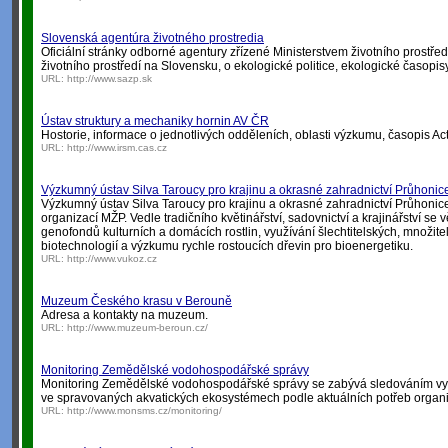
Slovenská agentúra životného prostredia
Oficiální stránky odborné agentury zřízené Ministerstvem životního prostře
životního prostředí na Slovensku, o ekologické politice, ekologické časopisy
URL:
http://www.sazp.sk
Ústav struktury a mechaniky hornin AV ČR
Hostorie, informace o jednotlivých odděleních, oblasti výzkumu, časopis Ac
URL:
http://www.irsm.cas.cz
Výzkumný ústav Silva Taroucy pro krajinu a okrasné zahradnictví Průhonic
Výzkumný ústav Silva Taroucy pro krajinu a okrasné zahradnictví Průhoni
organizací MŽP. Vedle tradičního květinářství, sadovnictví a krajinářství se
genofondů kulturních a domácích rostlin, využívání šlechtitelských, množit
biotechnologií a výzkumu rychle rostoucích dřevin pro bioenergetiku.
URL:
http://www.vukoz.cz
Muzeum Českého krasu v Berouně
Adresa a kontakty na muzeum.
URL:
http://www.muzeum-beroun.cz/
Monitoring Zemědělské vodohospodářské správy
Monitoring Zemědělské vodohospodářské správy se zabývá sledováním vy
ve spravovaných akvatických ekosystémech podle aktuálních potřeb organi
URL:
http://www.monsms.cz/monitoring/