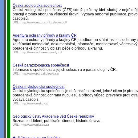
Česká zoologická společnost
Česká zoologická společnost (ČZS) sdružuje členy, kteří studují z nejrůzněj
pracují v tomto oboru na vědecké úrovni. Vydává odborné publikace, prov
časopisů.
URL:
http://www.natur.cuni.cz/zoospol/
Agentura ochrany přírody a krajiny ČR
Agentura ochrany přírody a krajiny ČR je odbornou státní institucí ochrany pří
zajišťování metodické, dokumentační, informační, monitorovací, vědeckov
poradenské činnosti v oblasti péče o přírodu a krajinu.
URL:
http://www.ochranaprirody.cz/
Česká parazitologická společnost
Informace o společnosti a jejích sekcích a o parazitologii v ČR.
URL:
http://www.parazitologie.cz/
Česká mykologická společnost
Česká mykologická společnost je občanské sdružení, jehož cílem je přede
poradenská činnost, ochrana hub, lesů a přírody vůbec, prevence proti ot
vydává časopis.
URL:
http://www.myko.cz/
Geologický ústav Akademie věd České republiky
Seznam oddělení, publikační činnost, historie ústavu...
URL:
http://www.gli.cas.cz
Hrdličkovo muzeum člověka