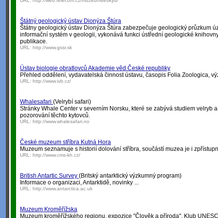
URL:
http://web.telecom.cz/muzeumbeskyd/
Štátný geologický ústav Dionýza Štúra
Štátny geologický ústav Dionýza Štúra zabezpečuje geologický průzkum úze
informační systém v geologii, vykonává funkci ústřední geologické knihov
publikace.
URL:
http://www.gssr.sk
Ústav biologie obratlovců Akademie věd České republiky
Přehled oddělení, vydavatelská činnost ústavu, časopis Folia Zoologica, vý
URL:
http://www.ivb.cz/
Whalesafari
(Velrybí safari)
Stránky Whale Center v severním Norsku, které se zabývá studiem velryb a
pozorování těchto kytovců.
URL:
http://www.whalesafari.no
České muzeum stříbra Kutná Hora
Muzeum seznamuje s historií dolování stříbra, součástí muzea je i zpřístupně
URL:
http://www.cms-kh.cz/
British Antartic Survey
(Britský antarktický výzkumný program)
Informace o organizaci, Antarktidě, novinky ...
URL:
http://www.antarctica.ac.uk
Muzeum Kroměřížska
Muzeum kroměřížského regionu, expozice "Člověk a příroda", Klub UNES