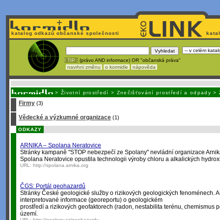
katalog odkazů občanské společnosti
kata
! TIP :
(právo AND informace) OR "občanská práva"
navrhni změnu
o kormidle
nápověda
Nechcete být závislí
na korporátech typu Google či Micro
>
Životní prostředí
>
Znečišťování prostředí a odpady
>
Firmy
(3)
Vědecké a výzkumné organizace
(1)
ODKAZY
ARNIKA – Spolana Neratovice
Stránky kampaně "STOP nebezpečí ze Spolany" nevládní organizace Arnik
Spolana Neratovice opustila technologii výroby chloru a alkalických hyd
URL:
http://spolana.arnika.org
ČGS: Portál geohazardů
Stránky České geologické služby o rizikových geologických fenoménech. A
interpretované informace (georeportu) o geologickém
prostředí a rizikových geofaktorech (radon, nestabilita terénu, chemismus
území.
URL:
http://geology.cz/geohazardy