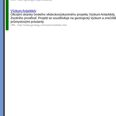
Výzkum Antarktidy
Oficiální stránky českého vědeckovýzkumného projektu Výzkum Antarktidy,
životního prostředí. Projekt se soustřeďuje na geologický výzkum a znečišt
průmyslovými polutanty.
URL:
http://www.geology.cz/host/antarktida.htm