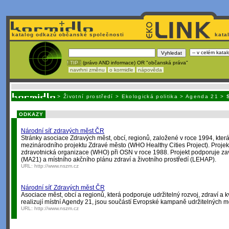
katalog odkazů občanské společnosti
kata
! TIP :
(právo AND informace) OR "občanská práva"
navrhni změnu
o kormidle
nápověda
Nechcete být závislí
na korporátech typu Google či Micro
>
Životní prostředí
>
Ekologická politika
>
Agenda 21
>
ODKAZY
Národní síť zdravých měst ČR
Stránky asociace Zdravých měst, obcí, regionů, založené v roce 1994, kter
mezinárodního projektu Zdravé město (WHO Healthy Cities Project). Projekt
zdravotnická organizace (WHO) při OSN v roce 1988. Projekt podporuje za
(MA21) a místního akčního plánu zdraví a životního prostředí (LEHAP).
URL:
http://www.nszm.cz
Národní síť Zdravých měst ČR
Asociace měst, obcí a regionů, která podporuje udržitelný rozvoj, zdraví a k
realizují místní Agendy 21, jsou součástí Evropské kampaně udržitelných mě
URL:
http://www.nszm.cz