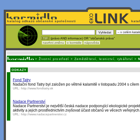
katalog odkazů občanské společnosti
kata
! TIP :
(právo AND informace) OR "občanská práva"
navrhni změnu
o kormidle
nápověda
Unavuje
vás tvorba stránek v HTML? N
>
Životní prostředí
>
Zemědělství, lesnictví, rybářství
>
ODKAZY
Fond Tatry
Nadační fond Tatry byl založen po větrné kalamitě v listopadu 2004 s cílem 
URL:
http://www.fondtatry.sk
Nadace Partnerství
Nadace Partnerství je největší česká nadace podporující ekologické proje
aktivity a jejich prostřednictvím zvyšovat účast občanů ve věcech veřejný
URL:
http://www.nadacepartnerstvi.cz