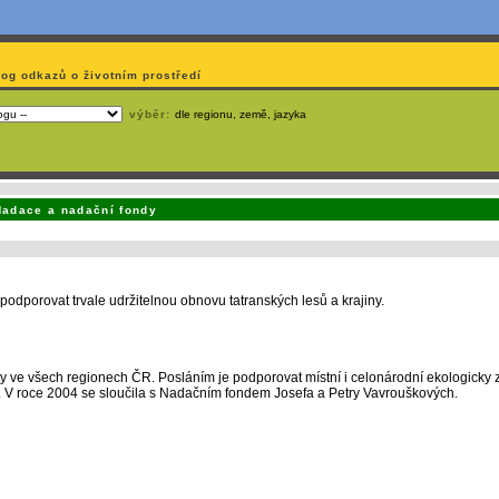
log odkazů o životním prostředí
výběr:
dle regionu, země, jazyka
emá webmaster
čas
na jejich aktualizaci? S
publikačním systémem TOOLKIT
to zvládnete
snadn
Nadace a nadační fondy
podporovat trvale udržitelnou obnovu tatranských lesů a krajiny.
kty ve všech regionech ČR. Posláním je podporovat místní i celonárodní ekologick
ch. V roce 2004 se sloučila s Nadačním fondem Josefa a Petry Vavrouškových.