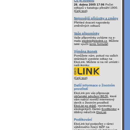
Co je nového
26. dubna 2005 17:06
Počet
odkazů v katalogu přesáhl 1900.
(Celý text)
Nejnovější přírůstky a změny
Přehled dvaceti naposledy
změněných odkazů
Vaše připomínky
Vaše připomínky uvítáme na e-
mailu
ekolink@ekolink.cz
. Můžete
také využít
tento formulář
.
Výměna ikonek
Pomůžete nám, pokud na vašich
stránkách uvedete odkaz na
EkoLink. Můžete si na ně umístit i
naši ikonku:
.
(Celý text)
Další informace o životním
prostředí
EkoLink pro vás připravuje
občanské sdružení BEZK
, které
vám nabízí rovněž internetový
deník o životním prostředí
EkoList po drátě
, monitoring
ekologických článků
EcoMonitor
a
tištěný měsíčník
EkoList
.
Poděkování
EkoLink byl podpořen v rámci
výběrového řízení MŽP na