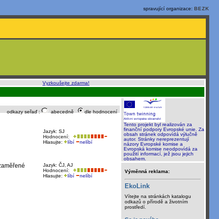
spravující organizace:
BEZK
o, rychle a sami
:
Vyzkoušejte zdarma!
odkazy seřaď :
abecedně
dle hodnocení
Tento projekt byl realizován za
finanční podpory Evropské unie. Za
Jazyk: SJ
obsah stránek odpovídá výlučně
Hodnocení:
autor. Stránky nereprezentují
Hlasujte:
líbí
nelíbí
názory Evropské komise a
Evropská komise neodpovídá za
použití informací, jež jsou jejich
obsahem.
y zaměřené
Jazyk: ČJ, AJ
Hodnocení:
Výměnná reklama:
Hlasujte:
líbí
nelíbí
EkoLink
Vítejte na stránkách katalogu
odkazů o přírodě a životním
prostředí.