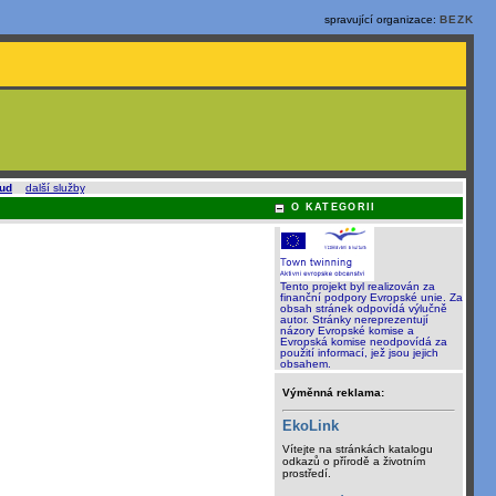
spravující organizace:
BEZK
oud
a
další služby
.
O KATEGORII
Tento projekt byl realizován za
finanční podpory Evropské unie. Za
obsah stránek odpovídá výlučně
autor. Stránky nereprezentují
názory Evropské komise a
Evropská komise neodpovídá za
použití informací, jež jsou jejich
obsahem.
Výměnná reklama:
EkoLink
Vítejte na stránkách katalogu
odkazů o přírodě a životním
prostředí.