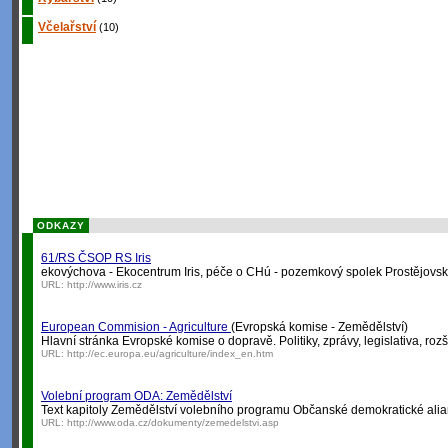
Včelařství
(10)
ODKAZY
61/RS ČSOP RS Iris
ekovýchova - Ekocentrum Iris, péče o CHú - pozemkový spolek Prostějovsko,
URL:
http://www.iris.cz
European Commision - Agriculture
(Evropská komise - Zemědělství)
Hlavní stránka Evropské komise o dopravě. Politiky, zprávy, legislativa, rozš
URL:
http://ec.europa.eu/agriculture/index_en.htm
Volební program ODA: Zemědělství
Text kapitoly Zemědělství volebního programu Občanské demokratické alia
URL:
http://www.oda.cz/dokumenty/zemedelstvi.asp