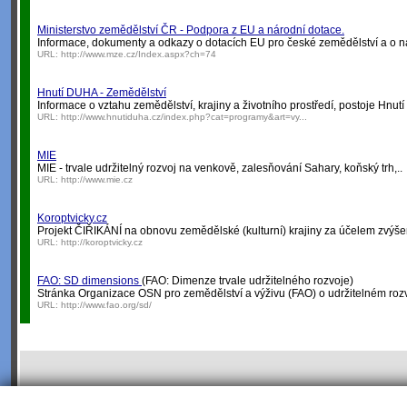
Ministerstvo zemědělství ČR - Podpora z EU a národní dotace.
Informace, dokumenty a odkazy o dotacích EU pro české zemědělství a o nár
URL:
http://www.mze.cz/Index.aspx?ch=74
Hnutí DUHA - Zemědělství
Informace o vztahu zemědělství, krajiny a životního prostředí, postoje Hnu
URL:
http://www.hnutiduha.cz/index.php?cat=programy&art=vy...
MIE
MIE - trvale udržitelný rozvoj na venkově, zalesňování Sahary, koňský trh,..
URL:
http://www.mie.cz
Koroptvicky.cz
Projekt ČIŘIKÁNÍ na obnovu zemědělské (kulturní) krajiny za účelem zvýšení j
URL:
http://koroptvicky.cz
FAO: SD dimensions
(FAO: Dimenze trvale udržitelného rozvoje)
Stránka Organizace OSN pro zemědělství a výživu (FAO) o udržitelném rozv
URL:
http://www.fao.org/sd/