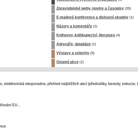
Zpravodajské weby, noviny a časopisy
(20)
E-mailové konference a diskusní skupiny
(1)
Názory a komentáře
(1)
Knihovny, knihkupectví, literatura
(4)
Adresáře, databáze
(1)
Výstavy a veletrhy
(5)
Ostatní akce
(1)
 elektronická ekoporadna, přehled nejbližších akcí (přednášky, besedy, exkurze, b
iřování EU...
nce.