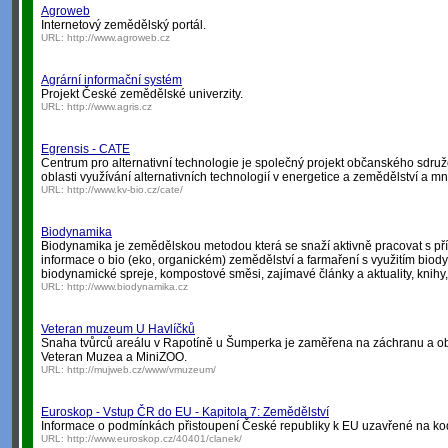
Agroweb
Internetový zemědělský portál.
URL:
http://www.agroweb.cz
Agrární informační systém
Projekt České zemědělské univerzity.
URL:
http://www.agris.cz
Egrensis - CATE
Centrum pro alternativní technologie je společný projekt občanského sdru
oblasti využívání alternativních technologií v energetice a zemědělství a m
URL:
http://www.kv-bio.cz/cate/
Biodynamika
Biodynamika je zemědělskou metodou která se snaží aktivně pracovat s pří
informace o bio (eko, organickém) zemědělství a farmaření s využitím biod
biodynamické spreje, kompostové směsi, zajímavé články a aktuality, knihy, 
URL:
http://www.biodynamika.cz
Veteran muzeum U Havlíčků
Snaha tvůrců areálu v Rapotíně u Šumperka je zaměřena na záchranu a o
Veteran Muzea a MiniZOO.
URL:
http://mujweb.cz/www/vmuzeum/
Euroskop - Vstup ČR do EU - Kapitola 7: Zemědělství
Informace o podmínkách přistoupení České republiky k EU uzavřené na ko
URL:
http://www.euroskop.cz/40401/clanek/