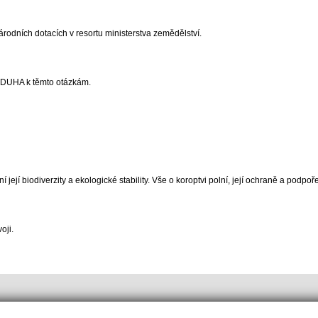
odních dotacích v resortu ministerstva zemědělství.
tí DUHA k těmto otázkám.
ejí biodiverzity a ekologické stability. Vše o koroptvi polní, její ochraně a podpoře
oji.