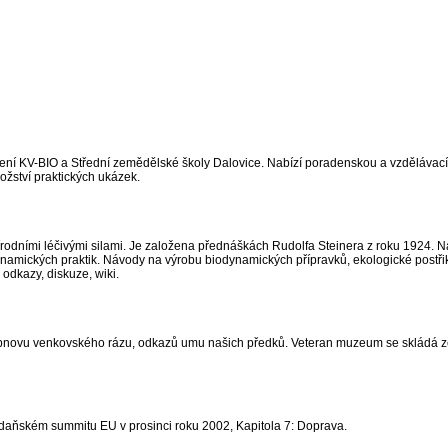
žení KV-BIO a Střední zemědělské školy Dalovice. Nabízí poradenskou a vzdělávací
nožství praktických ukázek.
rodními léčivými silami. Je založena přednáškách Rudolfa Steinera z roku 1924. N
ynamických praktik. Návody na výrobu biodynamických přípravků, ekologické postřik
odkazy, diskuze, wiki.
bnovu venkovského rázu, odkazů umu našich předků. Veteran muzeum se skládá ze
daňském summitu EU v prosinci roku 2002, Kapitola 7: Doprava.