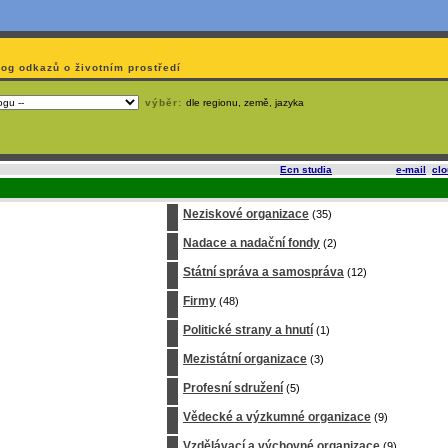
log odkazů o životním prostředí
výběr:
dle regionu, země, jazyka
slí
na korporátech typu Google či Microsoft? Využijte služeb
Ecn studia
, které nabízí
e-mail
,
cl
Neziskové organizace
(35)
Nadace a nadační fondy
(2)
Státní správa a samospráva
(12)
Firmy
(48)
Politické strany a hnutí
(1)
Mezistátní organizace
(3)
Profesní sdružení
(5)
Vědecké a výzkumné organizace
(9)
Vzdělávací a výchovné organizace
(9)