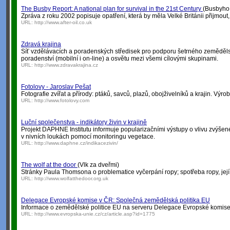
The Busby Report: A national plan for survival in the 21st Century
(Busbyho z
Zpráva z roku 2002 popisuje opatření, která by měla Velké Británii přijmout
URL:
http://www.after-oil.co.uk
Zdravá krajina
Síť vzdělávacích a poradenských středisek pro podporu šetrného zemědělské
poradenství (mobilní i on-line) a osvětu mezi všemi cílovými skupinami.
URL:
http://www.zdravakrajina.cz
Fotolovy - Jaroslav Pešat
Fotografie zvířat a přírody: ptáků, savců, plazů, obojživelníků a krajin. Výroba
URL:
http://www.fotolovy.com
Luční společenstva - indikátory živin v krajině
Projekt DAPHNE Institutu informuje popularizačními výstupy o vlivu zvýšen
v nivních loukách pomocí monitoringu vegetace.
URL:
http://www.daphne.cz/indikacezivin/
The wolf at the door
(Vlk za dveřmi)
Stránky Paula Thomsona o problematice vyčerpání ropy; spotřeba ropy, její r
URL:
http://www.wolfatthedoor.org.uk
Delegace Evropské komise v ČR: Společná zemědělská politika EU
Informace o zemědělské politice EU na serveru Delegace Evropské komise
URL:
http://www.evropska-unie.cz/cz/article.asp?id=1775