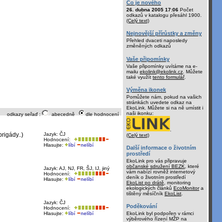
Co je nového
26. dubna 2005 17:06
Počet
odkazů v katalogu přesáhl 1900.
(Celý text)
Nejnovější přírůstky a změny
Přehled dvaceti naposledy
změněných odkazů
Vaše připomínky
Vaše připomínky uvítáme na e-
mailu
ekolink@ekolink.cz
. Můžete
také využít
tento formulář
.
Výměna ikonek
Pomůžete nám, pokud na vašich
stránkách uvedete odkaz na
EkoLink. Můžete si na ně umístit i
naši ikonku:
odkazy seřaď :
abecedně
dle hodnocení
.
rigády..)
Jazyk: ČJ
(Celý text)
Hodnocení:
Hlasujte:
líbí
nelíbí
Další informace o životním
prostředí
EkoLink pro vás připravuje
občanské sdružení BEZK
, které
Jazyk: AJ, NJ, FR, ŠJ, IJ, jiný
vám nabízí rovněž internetový
Hodnocení:
deník o životním prostředí
Hlasujte:
líbí
nelíbí
EkoList po drátě
, monitoring
ekologických článků
EcoMonitor
a
tištěný měsíčník
EkoList
.
Jazyk: ČJ
Poděkování
Hodnocení:
Hlasujte:
líbí
nelíbí
EkoLink byl podpořen v rámci
výběrového řízení MŽP na