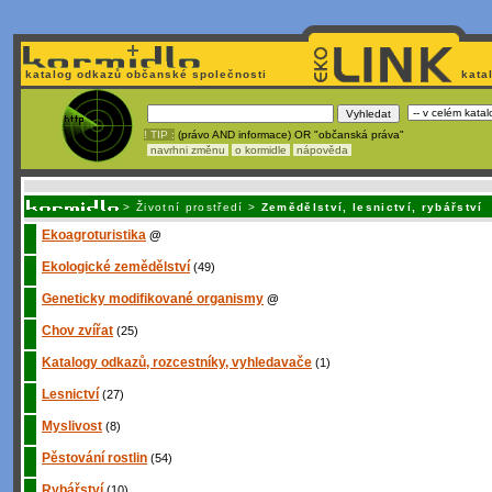
katalog odkazů občanské společnosti
kata
! TIP :
(právo AND informace) OR "občanská práva"
navrhni změnu
o kormidle
nápověda
Nechcete být závi
>
Životní prostředí
>
Zemědělství, lesnictví, rybářství
Ekoagroturistika
@
Ekologické zemědělství
(49)
Geneticky modifikované organismy
@
Chov zvířat
(25)
Katalogy odkazů, rozcestníky, vyhledavače
(1)
Lesnictví
(27)
Myslivost
(8)
Pěstování rostlin
(54)
Rybářství
(10)