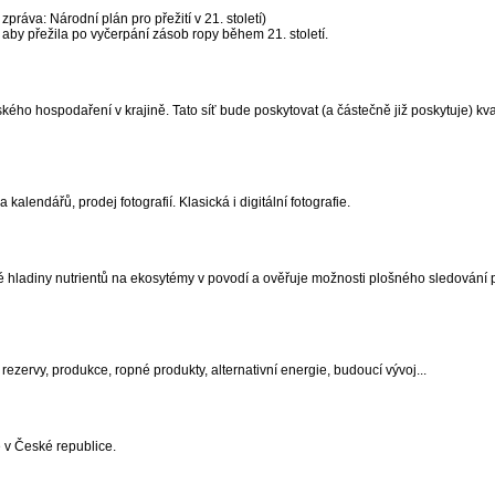
práva: Národní plán pro přežití v 21. století)
, aby přežila po vyčerpání zásob ropy během 21. století.
ho hospodaření v krajině. Tato síť bude poskytovat (a částečně již poskytuje) kva
 kalendářů, prodej fotografií. Klasická i digitální fotografie.
é hladiny nutrientů na ekosytémy v povodí a ověřuje možnosti plošného sledování p
ezervy, produkce, ropné produkty, alternativní energie, budoucí vývoj...
 v České republice.