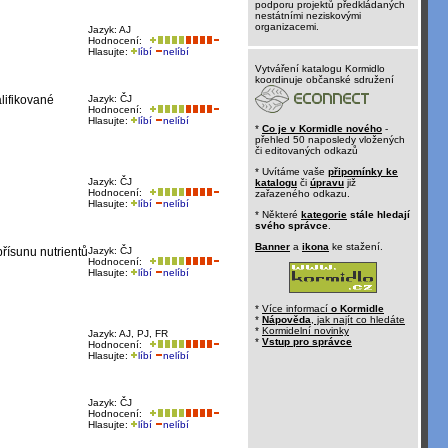
podporu projektů předkládaných
nestátními neziskovými
organizacemi.
Jazyk: AJ
Hodnocení:
Hlasujte:
líbí
nelíbí
Vytváření katalogu Kormidlo
koordinuje občanské sdružení
lifikované
Jazyk: ČJ
Hodnocení:
Hlasujte:
líbí
nelíbí
*
Co je v Kormidle nového
-
přehled 50 naposledy vložených
či editovaných odkazů
* Uvítáme vaše
připomínky ke
Jazyk: ČJ
katalogu
či
úpravu
již
Hodnocení:
zařazeného odkazu.
Hlasujte:
líbí
nelíbí
* Některé
kategorie
stále hledají
svého správce
.
Banner
a
ikona
ke stažení.
řísunu nutrientů
Jazyk: ČJ
Hodnocení:
Hlasujte:
líbí
nelíbí
*
Více informací
o Kormidle
*
Nápověda
, jak najít co hledáte
*
Kormidelní novinky
Jazyk: AJ, PJ, FR
*
Vstup pro správce
Hodnocení:
Hlasujte:
líbí
nelíbí
Jazyk: ČJ
Hodnocení:
Hlasujte:
líbí
nelíbí