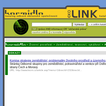
katalog odkazů občanské společnosti
kata
! TIP :
(právo AND informace) OR "občanská práva"
navrhni změnu
o kormidle
nápověda
Nechcete být závislí
na korporátech typu Google či Micro
>
Životní prostředí
>
Zemědělství, lesnictví, rybářství
>
P
ODKAZY
Komise strategie zemědělství, problematiky životního prostředí a územníh
Stránka Odborné skupiny pro zemědělství, potravinářství a venkov při Úst
strany Čech a Moravy.
URL:
http://www.kscm.cz/article.asp?menu=1&necId=232&necId...