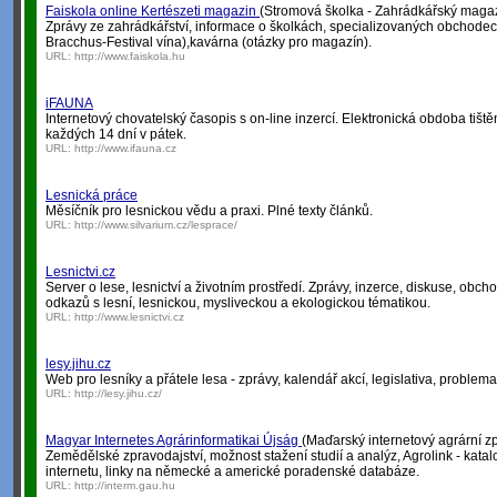
Faiskola online Kertészeti magazin
(Stromová školka - Zahrádkářský maga
Zprávy ze zahrádkářství, informace o školkách, specializovaných obchodech,
Bracchus-Festival vína),kavárna (otázky pro magazín).
URL:
http://www.faiskola.hu
iFAUNA
Internetový chovatelský časopis s on-line inzercí. Elektronická obdoba tiš
každých 14 dní v pátek.
URL:
http://www.ifauna.cz
Lesnická práce
Měsíčník pro lesnickou vědu a praxi. Plné texty článků.
URL:
http://www.silvarium.cz/lesprace/
Lesnictvi.cz
Server o lese, lesnictví a životním prostředí. Zprávy, inzerce, diskuse, ob
odkazů s lesní, lesnickou, mysliveckou a ekologickou tématikou.
URL:
http://www.lesnictvi.cz
lesy.jihu.cz
Web pro lesníky a přátele lesa - zprávy, kalendář akcí, legislativa, problema
URL:
http://lesy.jihu.cz/
Magyar Internetes Agrárinformatikai Újság
(Maďarský internetový agrární z
Zemědělské zpravodajství, možnost stažení studií a analýz, Agrolink - kat
internetu, linky na německé a americké poradenské databáze.
URL:
http://interm.gau.hu