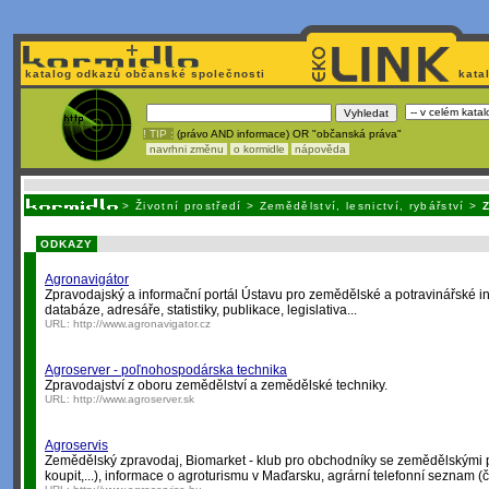
katalog odkazů občanské společnosti
kata
! TIP :
(právo AND informace) OR "občanská práva"
navrhni změnu
o kormidle
nápověda
Unavuje
vás tvorba stránek v HTML? Nemá webmaster
čas
na jejich aktualizac
>
Životní prostředí
>
Zemědělství, lesnictví, rybářství
>
ODKAZY
Agronavigátor
Zpravodajský a informační portál Ústavu pro zemědělské a potravinářské in
databáze, adresáře, statistiky, publikace, legislativa...
URL:
http://www.agronavigator.cz
Agroserver - poľnohospodárska technika
Zpravodajství z oboru zemědělství a zemědělské techniky.
URL:
http://www.agroserver.sk
Agroservis
Zemědělský zpravodaj, Biomarket - klub pro obchodníky se zemědělskými p
koupit,...), informace o agroturismu v Maďarsku, agrární telefonní seznam (č