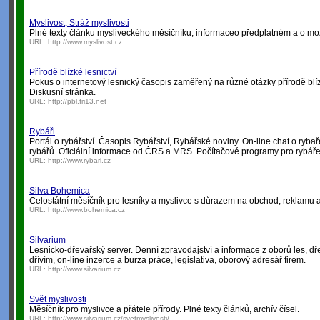
Myslivost, Stráž myslivosti
Plné texty článku mysliveckého měsíčníku, informaceo předplatném a o mo
URL:
http://www.myslivost.cz
Přírodě blízké lesnictví
Pokus o internetový lesnický časopis zaměřený na různé otázky přírodě bl
Diskusní stránka.
URL:
http://pbl.fri13.net
Rybáři
Portál o rybářství. Časopis Rybářství, Rybářské noviny. On-line chat o ryba
rybářů. Oficiální informace od ČRS a MRS. Počítačové programy pro rybáře
URL:
http://www.rybari.cz
Silva Bohemica
Celostátní měsíčník pro lesníky a myslivce s důrazem na obchod, reklamu a 
URL:
http://www.bohemica.cz
Silvarium
Lesnicko-dřevařský server. Denní zpravodajství a informace z oborů les, dř
dřívím, on-line inzerce a burza práce, legislativa, oborový adresář firem.
URL:
http://www.silvarium.cz
Svět myslivosti
Měsíčník pro myslivce a přátele přírody. Plné texty článků, archív čísel.
URL:
http://www.silvarium.cz/svetmyslivosti/