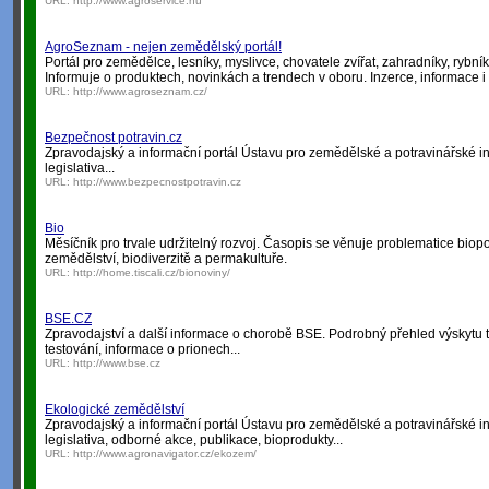
URL:
http://www.agroservice.hu
AgroSeznam - nejen zemědělský portál!
Portál pro zemědělce, lesníky, myslivce, chovatele zvířat, zahradníky, rybník
Informuje o produktech, novinkách a trendech v oboru. Inzerce, informace i
URL:
http://www.agroseznam.cz/
Bezpečnost potravin.cz
Zpravodajský a informační portál Ústavu pro zemědělské a potravinářské in
legislativa...
URL:
http://www.bezpecnostpotravin.cz
Bio
Měsíčník pro trvale udržitelný rozvoj. Časopis se věnuje problematice biop
zemědělství, biodiverzitě a permakultuře.
URL:
http://home.tiscali.cz/bionoviny/
BSE.CZ
Zpravodajství a další informace o chorobě BSE. Podrobný přehled výskytu 
testování, informace o prionech...
URL:
http://www.bse.cz
Ekologické zemědělství
Zpravodajský a informační portál Ústavu pro zemědělské a potravinářské in
legislativa, odborné akce, publikace, bioprodukty...
URL:
http://www.agronavigator.cz/ekozem/