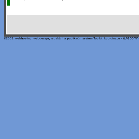
©2003;
webhosting
,
webdesign
,
redakční a publikační systém Toolkit
, koordinace -