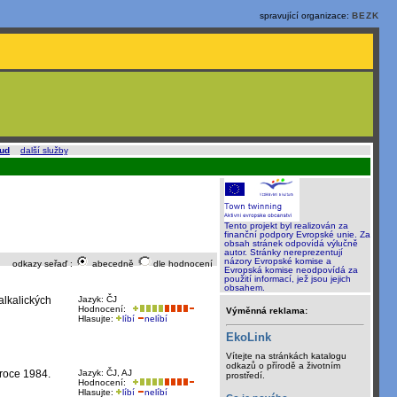
spravující organizace:
BEZK
oud
a
další služby
.
Tento projekt byl realizován za
finanční podpory Evropské unie. Za
obsah stránek odpovídá výlučně
autor. Stránky nereprezentují
názory Evropské komise a
odkazy seřaď :
abecedně
dle hodnocení
Evropská komise neodpovídá za
použití informací, jež jsou jejich
obsahem.
alkalických
Jazyk: ČJ
Hodnocení:
Výměnná reklama:
Hlasujte:
líbí
nelíbí
EkoLink
Vítejte na stránkách katalogu
odkazů o přírodě a životním
 roce 1984.
Jazyk: ČJ, AJ
prostředí.
Hodnocení:
Hlasujte:
líbí
nelíbí