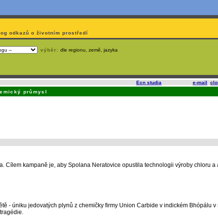
log odkazů o životním prostředí
výběr:
dle regionu, země, jazyka
slí
na korporátech typu Google či Microsoft? Využijte služeb
Ecn studia
, které nabízí
e-mail
,
cl
emický průmysl
 Cílem kampaně je, aby Spolana Neratovice opustila technologii výroby chloru a 
tě - úniku jedovatých plynů z chemičky firmy Union Carbide v indickém Bhópálu v
tragédie.