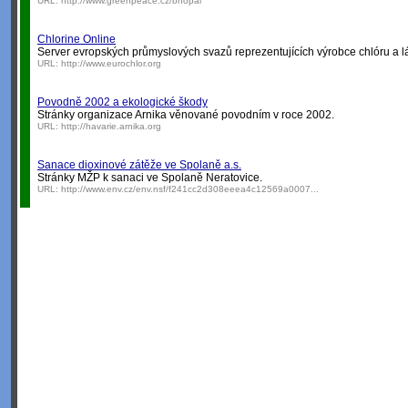
URL:
http://www.greenpeace.cz/bhopal
Chlorine Online
Server evropských průmyslových svazů reprezentujících výrobce chlóru a látek
URL:
http://www.eurochlor.org
Povodně 2002 a ekologické škody
Stránky organizace Arnika věnované povodním v roce 2002.
URL:
http://havarie.arnika.org
Sanace dioxinové zátěže ve Spolaně a.s.
Stránky MŽP k sanaci ve Spolaně Neratovice.
URL:
http://www.env.cz/env.nsf/f241cc2d308eeea4c12569a0007...