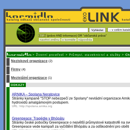
katalog odkazů občanské společnosti
kata
! TIP :
(právo AND informace) OR "občanská práva"
navrhni změnu
o kormidle
nápověda
Nechcete být závi
>
Životní prostředí
>
Průmysl, stavebnictví a služby
>
Ch
Neziskové organizace
(2)
Firmy
(4)
Mezistátní organizace
(1)
ODKAZY
ARNIKA – Spolana Neratovice
Stránky kampaně "STOP nebezpečí ze Spolany" nevládní organizace Arnika.
hydroxidů amalgámovým postupem.
URL:
http://spolana.arnika.org
Greenpeace: Tragédie v Bhópálu
Stránky české pobočky Greenpeace o největší průmyslové katastrofě na svě
Greenpeace vede kampaň za vyčištění Bhópálu a za odškodnění pro oběti 