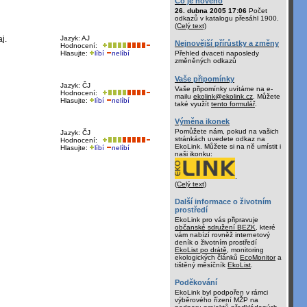
Co je nového
26. dubna 2005 17:06
Počet
odkazů v katalogu přesáhl 1900.
(Celý text)
j.
Jazyk: AJ
Nejnovější přírůstky a změny
Hodnocení:
Hlasujte:
líbí
nelíbí
Přehled dvaceti naposledy
změněných odkazů
Vaše připomínky
Jazyk: ČJ
Vaše připomínky uvítáme na e-
Hodnocení:
mailu
ekolink@ekolink.cz
. Můžete
Hlasujte:
líbí
nelíbí
také využít
tento formulář
.
Výměna ikonek
Pomůžete nám, pokud na vašich
Jazyk: ČJ
stránkách uvedete odkaz na
Hodnocení:
EkoLink. Můžete si na ně umístit i
Hlasujte:
líbí
nelíbí
naši ikonku:
.
(Celý text)
Další informace o životním
prostředí
EkoLink pro vás připravuje
občanské sdružení BEZK
, které
vám nabízí rovněž internetový
deník o životním prostředí
EkoList po drátě
, monitoring
ekologických článků
EcoMonitor
a
tištěný měsíčník
EkoList
.
Poděkování
EkoLink byl podpořen v rámci
výběrového řízení MŽP na