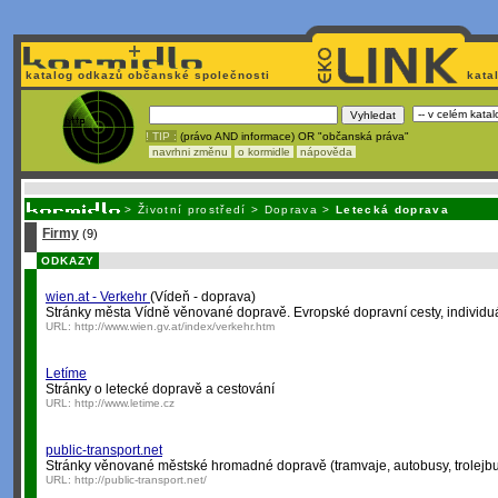
katalog odkazů občanské společnosti
kata
! TIP :
(právo AND informace) OR "občanská práva"
navrhni změnu
o kormidle
nápověda
Nechcete být závi
>
Životní prostředí
>
Doprava
>
Letecká doprava
Firmy
(9)
ODKAZY
wien.at - Verkehr
(Vídeň - doprava)
Stránky města Vídně věnované dopravě. Evropské dopravní cesty, individuáln
URL:
http://www.wien.gv.at/index/verkehr.htm
Letíme
Stránky o letecké dopravě a cestování
URL:
http://www.letime.cz
public-transport.net
Stránky věnované městské hromadné dopravě (tramvaje, autobusy, trolejbu
URL:
http://public-transport.net/