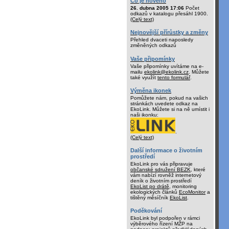
Co je nového
26. dubna 2005 17:06
Počet
odkazů v katalogu přesáhl 1900.
(Celý text)
Nejnovější přírůstky a změny
Přehled dvaceti naposledy
změněných odkazů
Vaše připomínky
Vaše připomínky uvítáme na e-
mailu
ekolink@ekolink.cz
. Můžete
také využít
tento formulář
.
Výměna ikonek
Pomůžete nám, pokud na vašich
stránkách uvedete odkaz na
EkoLink. Můžete si na ně umístit i
naši ikonku:
.
(Celý text)
Další informace o životním
prostředí
EkoLink pro vás připravuje
občanské sdružení BEZK
, které
vám nabízí rovněž internetový
deník o životním prostředí
EkoList po drátě
, monitoring
ekologických článků
EcoMonitor
a
tištěný měsíčník
EkoList
.
Poděkování
EkoLink byl podpořen v rámci
výběrového řízení MŽP na