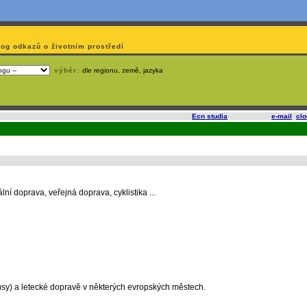
log odkazů o životním prostředí
výběr:
dle regionu, země, jazyka
slí
na korporátech typu Google či Microsoft? Využijte služeb
Ecn studia
, které nabízí
e-mail
,
cl
í doprava, veřejná doprava, cyklistika ...
sy) a letecké dopravě v některých evropských městech.