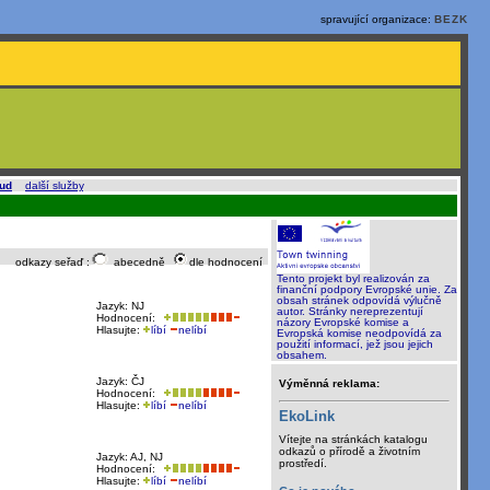
spravující organizace:
BEZK
oud
a
další služby
.
odkazy seřaď :
abecedně
dle hodnocení
Tento projekt byl realizován za
finanční podpory Evropské unie. Za
obsah stránek odpovídá výlučně
Jazyk: NJ
autor. Stránky nereprezentují
Hodnocení:
názory Evropské komise a
Hlasujte:
líbí
nelíbí
Evropská komise neodpovídá za
použití informací, jež jsou jejich
obsahem.
Jazyk: ČJ
Výměnná reklama:
Hodnocení:
Hlasujte:
líbí
nelíbí
EkoLink
Vítejte na stránkách katalogu
odkazů o přírodě a životním
Jazyk: AJ, NJ
prostředí.
Hodnocení:
Hlasujte:
líbí
nelíbí