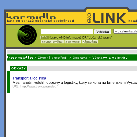
katalog odkazů občanské společnosti
kata
! TIP :
(právo AND informace) OR "občanská práva"
navrhni změnu
o kormidle
nápověda
Nechcete být závislí
na korporátech typu Google či Micro
>
Životní prostředí
>
Doprava
>
Výstavy a veletrhy
ODKAZY
Transport a logistika
Mezinárodní veletrh dopravy a logistiky, který se koná na brněnském Výstavi
URL:
http://www.bvv.cz/translog/