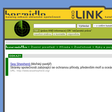
katalog odkazů občanské společnosti
kata
! TIP :
(právo AND informace) OR "občanská práva"
navrhni změnu
o kormidle
nápověda
Unavuje
vás tvorba stránek v HTML? Nemá webmaster
čas
na jejich aktualizac
>
Životní prostředí
>
Příroda
>
Živočichové
>
Ryby a par
ODKAZY
Sea Shepherd
(Mořský pastýř)
Stránky společnosti zabývající se ochranou přírody, především moří a oceá
URL:
http://www.seashepherd.org/