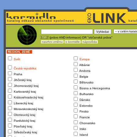
katalog odkazů občanské společnosti
kata
! TIP :
(právo AND informace) OR "občanská práva"
navrhni změnu
o kormidle
nápověda
REGION, ZEMĚ :
Svět
Evropa
Albánie
Česká republika
Andorra
Praha
Belgie
Jihčeský kraj
Bělorusko
Jihomoravský kraj
Bosna a Hercegovina
Karlovarský kraj
Bulharsko
Královehradecký kraj
Dánsko
Liberecký kraj
Estonsko
Moravskoslezský kraj
Finsko
Olomoucký kraj
Francie
Pardubický kraj
Chorvatsko
Plzeňský kraj
Irsko
Středočeský kraj
Island