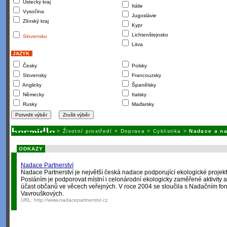
Ústecký kraj
Itálie
Vysočina
Jugoslávie
Zlínský kraj
Kypr
Lichtenštejnsko
Slovensko
Litva
JAZYK :
Česky
Polsky
Slovensky
Francouzsky
Anglicky
Španělsky
Německy
Italsky
Rusky
Maďarsky
>
Životní prostředí
>
Doprava
>
Cyklistika
>
Nadace a na
ODKAZY
Nadace Partnerství
Nadace Partnerství je největší česká nadace podporující ekologické projek
Posláním je podporovat místní i celonárodní ekologicky zaměřené aktivity a 
účast občanů ve věcech veřejných. V roce 2004 se sloučila s Nadačním fo
Vavrouškových.
URL:
http://www.nadacepartnerstvi.cz