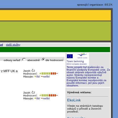
spravující organizace:
BEZK
oud
a
další služby
.
odkazy seřaď :
abecedně
dle hodnocení
Tento projekt byl realizován za
finanční podpory Evropské unie. Za
gy z MFF UK a
Jazyk: ČJ
obsah stránek odpovídá výlučně
Hodnocení:
autor. Stránky nereprezentují
Hlasujte:
líbí
nelíbí
názory Evropské komise a
Evropská komise neodpovídá za
použití informací, jež jsou jejich
obsahem.
Výměnná reklama:
Jazyk: ČJ
Hodnocení:
Hlasujte:
líbí
nelíbí
EkoLink
Vítejte na stránkách katalogu
odkazů o přírodě a životním
prostředí.