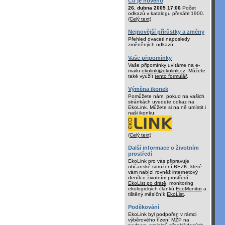
Co je nového
26. dubna 2005 17:06
Počet
odkazů v katalogu přesáhl 1900.
(Celý text)
Nejnovější přírůstky a změny
Přehled dvaceti naposledy
změněných odkazů
Vaše připomínky
Vaše připomínky uvítáme na e-
mailu
ekolink@ekolink.cz
. Můžete
také využít
tento formulář
.
Výměna ikonek
Pomůžete nám, pokud na vašich
stránkách uvedete odkaz na
EkoLink. Můžete si na ně umístit i
naši ikonku:
.
(Celý text)
Další informace o životním
prostředí
EkoLink pro vás připravuje
občanské sdružení BEZK
, které
vám nabízí rovněž internetový
deník o životním prostředí
EkoList po drátě
, monitoring
ekologických článků
EcoMonitor
a
tištěný měsíčník
EkoList
.
Poděkování
EkoLink byl podpořen v rámci
výběrového řízení MŽP na