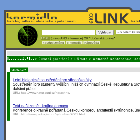
katalog odkazů občanské společnosti
kata
! TIP :
(právo AND informace) OR "občanská práva"
navrhni změnu
o kormidle
nápověda
Nechcete být závi
>
Životní prostředí
>
Příroda
>
Odborné konference, se
ODKAZY
Letní biologické soustředění pro středoškoláky
Soustředění pro studenty vyšších i nižších gymnázií České Republiky a Slo
dalšími přáteli.
URL:
http://www.natur.cuni.cz/~arachne/
Tvář naší země - krajina domova
Konference o krajině pořádaná Českou komorou architektů (Průhonice, ún
URL:
http://www.prokrajinu.cz/vybor/konf2001.html