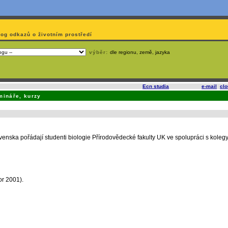
log odkazů o životním prostředí
výběr:
dle regionu, země, jazyka
slí
na korporátech typu Google či Microsoft? Využijte služeb
Ecn studia
, které nabízí
e-mail
,
cl
mináře, kurzy
venska pořádají studenti biologie Přírodovědecké fakulty UK ve spolupráci s kole
or 2001).