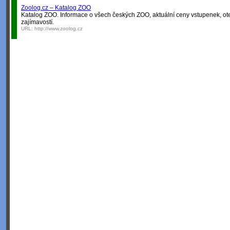
Zoolog.cz – Katalog ZOO
Katalog ZOO. Informace o všech českých ZOO, aktuální ceny vstupenek, ot
zajímavostí.
URL:
http://www.zoolog.cz