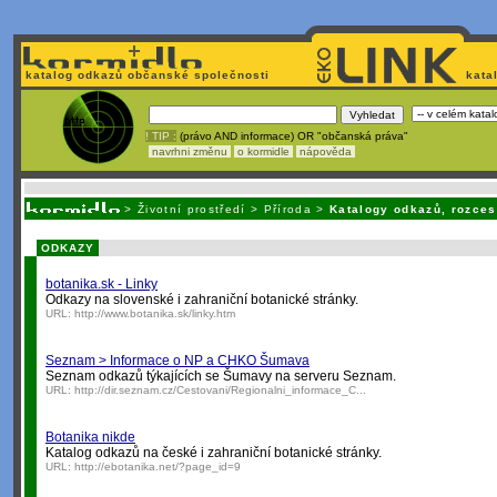
katalog odkazů občanské společnosti
kata
! TIP :
(právo AND informace) OR "občanská práva"
navrhni změnu
o kormidle
nápověda
Unavuje
vás tvorba stránek v HTML? Nemá webmaster
čas
na jejich aktualizac
>
Životní prostředí
>
Příroda
>
Katalogy odkazů, rozces
ODKAZY
botanika.sk - Linky
Odkazy na slovenské i zahraniční botanické stránky.
URL:
http://www.botanika.sk/linky.htm
Seznam > Informace o NP a CHKO Šumava
Seznam odkazů týkajících se Šumavy na serveru Seznam.
URL:
http://dir.seznam.cz/Cestovani/Regionalni_informace_C...
Botanika nikde
Katalog odkazů na české i zahraniční botanické stránky.
URL:
http://ebotanika.net/?page_id=9