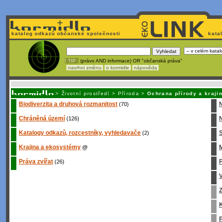
katalog odkazů občanské společnosti
kata
! TIP :
(právo AND informace) OR "občanská práva"
navrhni změnu
o kormidle
nápověda
Unavuje
vás tvorba stránek v HTML? Nemá webmaster
čas
na jejich aktualizac
>
Životní prostředí
>
Příroda
>
Ochrana přírody a kraji
Biodiverzita a druhová rozmanitost
(70)
Chráněná území
N
(126)
Katalogy odkazů, rozcestníky, vyhledavače
S
(2)
Krajina a ekosystémy
M
@
Práva zvířat
P
(26)
Z
K
P