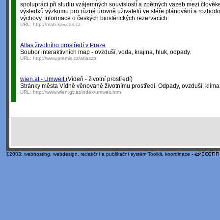
spolupráci při studiu vzájemných souvislostí a zpětných vazeb mezi člověke
výsledků výzkumu pro různé úrovně uživatelů ve sféře plánování a rozhodov
výchovy. Informace o českých biosférických rezervacích.
URL:
http://mab.kav.cas.cz
Atlas životního prostředí v Praze
Soubor interaktivních map - ovzduší, voda, krajina, hluk, odpady.
URL:
http://www.premis.cz/atlaszp
wien.at - Umwelt
(Vídeň - životní prostředí)
Stránky města Vídně věnované životnímu prostředí. Odpady, ovzduší, klima, 
URL:
http://www.wien.gv.at/index/umwelt.htm
©2003;
webhosting
,
webdesign
,
redakční a publikační systém Toolkit
, koordinace -