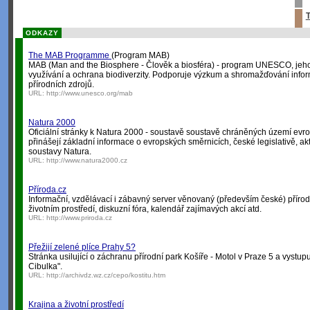
T
ODKAZY
The MAB Programme
(Program MAB)
MAB (Man and the Biosphere - Člověk a biosféra) - program UNESCO, jehož 
využívání a ochrana biodiverzity. Podporuje výzkum a shromažďování info
přírodních zdrojů.
URL:
http://www.unesco.org/mab
Natura 2000
Oficiální stránky k Natura 2000 - soustavě soustavě chráněných území ev
přinášejí základní informace o evropských směrnicích, české legislativě, aktu
soustavy Natura.
URL:
http://www.natura2000.cz
Příroda.cz
Informační, vzdělávací i zábavný server věnovaný (především české) přírodě
životním prostředí, diskuzní fóra, kalendář zajímavých akcí atd.
URL:
http://www.priroda.cz
Přežijí zelené plíce Prahy 5?
Stránka usilující o záchranu přírodní park Košíře - Motol v Praze 5 a vystupuj
Cibulka".
URL:
http://archivdz.wz.cz/cepo/kostitu.htm
Krajina a životní prostředí