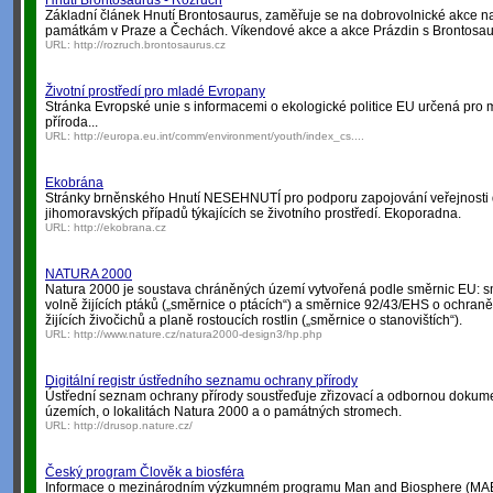
Hnutí Brontosaurus - Rozruch
Základní článek Hnutí Brontosaurus, zaměřuje se na dobrovolnické akce n
památkám v Praze a Čechách. Víkendové akce a akce Prázdin s Brontosaur
URL:
http://rozruch.brontosaurus.cz
Životní prostředí pro mladé Evropany
Stránka Evropské unie s informacemi o ekologické politice EU určená pro 
příroda...
URL:
http://europa.eu.int/comm/environment/youth/index_cs....
Ekobrána
Stránky brněnského Hnutí NESEHNUTÍ pro podporu zapojování veřejnosti 
jihomoravských případů týkajících se životního prostředí. Ekoporadna.
URL:
http://ekobrana.cz
NATURA 2000
Natura 2000 je soustava chráněných území vytvořená podle směrnic EU: 
volně žijících ptáků („směrnice o ptácích“) a směrnice 92/43/EHS o ochraně
žijících živočichů a planě rostoucích rostlin („směrnice o stanovištích“).
URL:
http://www.nature.cz/natura2000-design3/hp.php
Digitální registr ústředního seznamu ochrany přírody
Ústřední seznam ochrany přírody soustřeďuje zřizovací a odbornou dokume
územích, o lokalitách Natura 2000 a o památných stromech.
URL:
http://drusop.nature.cz/
Český program Člověk a biosféra
Informace o mezinárodním výzkumném programu Man and Biosphere (MA