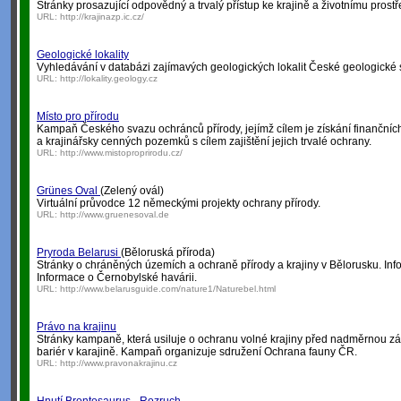
Stránky prosazující odpovědný a trvalý přístup ke krajině a životnímu prostř
URL:
http://krajinazp.ic.cz/
Geologické lokality
Vyhledávání v databázi zajímavých geologických lokalit České geologické 
URL:
http://lokality.geology.cz
Místo pro přírodu
Kampaň Českého svazu ochránců přírody, jejímž cílem je získání finančníc
a krajinářsky cenných pozemků s cílem zajištění jejich trvalé ochrany.
URL:
http://www.mistoproprirodu.cz/
Grünes Oval
(Zelený ovál)
Virtuální průvodce 12 německými projekty ochrany přírody.
URL:
http://www.gruenesoval.de
Pryroda Belarusi
(Běloruská příroda)
Stránky o chráněných územích a ochraně přírody a krajiny v Bělorusku. In
Informace o Černobylské havárii.
URL:
http://www.belarusguide.com/nature1/Naturebel.html
Právo na krajinu
Stránky kampaně, která usiluje o ochranu volné krajiny před nadměrnou z
bariér v karajině. Kampaň organizuje sdružení Ochrana fauny ČR.
URL:
http://www.pravonakrajinu.cz