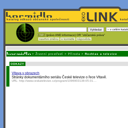
katalog odkazů občanské společnosti
kata
! TIP :
(právo AND informace) OR "občanská práva"
navrhni změnu
o kormidle
nápověda
Nechcete být závislí
na korporátech typu Google či Micro
>
Životní prostředí
>
Příroda
>
Rozhlas a televize
ODKAZY
Vltava v obrazech
Stránky dokumentárního seriálu České televize o řece Vltavě.
URL:
http://www.ceskatelevize.cz/program/1096903138-05.01....