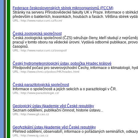
Federace československých sbírek mikroorganismů (FCCM)
Stránky na serveru Přírodovědecké fakulty UK v Praze. Informace o sbírkác
především o bakteriích, kvasinkách, houbách a řasách. Většina sbírek vydáv
URL:
http://www.natur.cuni.cz/fccm/
Česká zoologická společnost
Česká zoologická společnost (ČZS) sdružuje členy, kteří studují z nejrůzněj
pracují v tomto oboru na vědecké úrovni. Vydává odborné publikace, prov
časopisů.
URL:
http://www.natur.cuni.cz/zoospol/
Český hydrometeorologický ústav, pobočka Hradec králové
Předpověď počasí pro severovýchodní Čechy, informace o klimatologii, hydro
URL:
http://www.chmi.cz/poboc/HK/hradec.html
Česká parazitologická společnost
Informace o společnosti a jejích sekcích a o parazitologii v ČR.
URL:
http://www.parazitologie.cz/
Geologický ústav Akademie věd České republiky
Seznam oddělení, publikační činnost, historie ústavu...
URL:
http://www.gli.cas.cz
Geofyzikální ústav Akademie věd České republiky
Přehled oddělení, observatoří, informace o pořádaných seminářích, odkazy n
URL:
http://www.ig.cas.cz