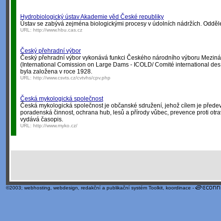
Hydrobiologický ústav Akademie věd České republiky
Ústav se zabývá zejména biologickými procesy v údolních nádržích. Oddělení
URL:
http://www.hbu.cas.cz
Český přehradní výbor
Český přehradní výbor vykonává funkci Českého národního výboru Meziná
(International Comission on Large Dams - ICOLD/ Comité international des
byla založena v roce 1928.
URL:
http://www.csvts.cz/cvtvhs/cpv.php
Česká mykologická společnost
Česká mykologická společnost je občanské sdružení, jehož cílem je přede
poradenská činnost, ochrana hub, lesů a přírody vůbec, prevence proti ot
vydává časopis.
URL:
http://www.myko.cz/
©2003;
webhosting
,
webdesign
,
redakční a publikační systém Toolkit
, koordinace -