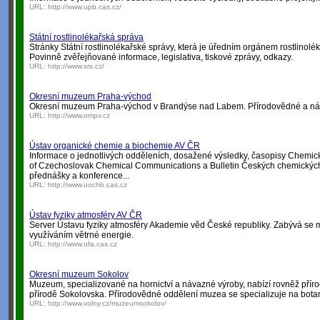
URL:
http://www.upb.cas.cz/
Státní rostlinolékařská správa
Stránky Státní rostlinolékařské správy, která je úředním orgánem rostlinol
Povinně zvěřejňované informace, legislativa, tiskové zprávy, odkazy.
URL:
http://www.srs.cz/
Okresní muzeum Praha-východ
Okresní muzeum Praha-východ v Brandýse nad Labem. Přírodovědné a nár
URL:
http://www.ompv.cz
Ústav organické chemie a biochemie AV ČR
Informace o jednotlivých odděleních, dosažené výsledky, časopisy Chemické
of Czechoslovak Chemical Communications a Bulletin Českých chemických
přednášky a konference...
URL:
http://www.uochb.cas.cz
Ústav fyziky atmosféry AV ČR
Server Ústavu fyziky atmosféry Akademie věd České republiky. Zabývá se mj.
využíváním větrné energie.
URL:
http://www.ufa.cas.cz
Okresní muzeum Sokolov
Muzeum, specializované na hornictví a návazné výroby, nabízí rovněž pří
přírodě Sokolovska. Přírodovědné oddělení muzea se specializuje na bota
URL:
http://www.volny.cz/muzeumsokolov/