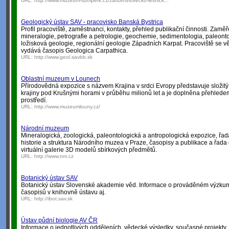
URL:
http://www.muzeum-sumperk.cz/zarizeni/lovecko-lesnick...
Geologický ústav SAV - pracovisko Banská Bystrica
Profil pracoviště, zaměstnanci, kontakty, přehled publikační činnosti. Zaměř
mineralogie, petrografie a petrologie, geochemie, sedimentologia, paleont
ložisková geologie, regionální geologie Západních Karpat. Pracoviště se v
vydává časopis Geologica Carpathica.
URL:
http://www.geol.savbb.sk
Oblastní muzeum v Lounech
Přírodovědná expozice s názvem Krajina v srdci Evropy představuje složitý
krajiny pod Krušnými horami v průběhu milionů let a je doplněna přehled
prostředí.
URL:
http://www.muzeumlouny.cz/
Národní muzeum
Mineralogická, zoologická, paleontologická a antropologická expozice, řa
historie a struktura Národního muzea v Praze, časopisy a publikace a řada 
virtuální galerie 3D modelů sbírkových předmětů.
URL:
http://www.nm.cz
Botanický ústav SAV
Botanický ústav Slovenské akademie věd. Informace o prováděném výzku
časopisů v knihovně ústavu aj.
URL:
http://ibot.sav.sk
Ústav půdní biologie AV ČR
Informace o jednotlivých odděleních, vědecké výsledky, současné projekty..