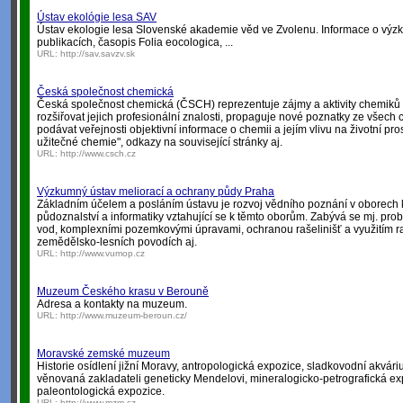
Ústav ekológie lesa SAV
Ústav ekologie lesa Slovenské akademie věd ve Zvolenu. Informace o výz
publikacích, časopis Folia eocologica, ...
URL:
http://sav.savzv.sk
Česká společnost chemická
Česká společnost chemická (ČSCH) reprezentuje zájmy a aktivity chemik
rozšiřovat jejich profesionální znalosti, propaguje nové poznatky ze všec
podávat veřejnosti objektivní informace o chemii a jejím vlivu na životní pros
užitečné chemie", odkazy na související stránky aj.
URL:
http://www.csch.cz
Výzkumný ústav meliorací a ochrany půdy Praha
Základním účelem a posláním ústavu je rozvoj vědního poznání v oborech 
půdoznalství a informatiky vztahující se k těmto oborům. Zabývá se mj. pro
vod, komplexními pozemkovými úpravami, ochranou rašelinišť a využitím r
zemědělsko-lesních povodích aj.
URL:
http://www.vumop.cz
Muzeum Českého krasu v Berouně
Adresa a kontakty na muzeum.
URL:
http://www.muzeum-beroun.cz/
Moravské zemské muzeum
Historie osídlení jižní Moravy, antropologická expozice, sladkovodní akvár
věnovaná zakladateli geneticky Mendelovi, mineralogicko-petrografická ex
paleontologická expozice.
URL:
http://www.mzm.cz