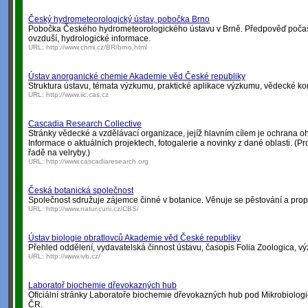
Český hydrometeorologický ústav, pobočka Brno
Pobočka Českého hydrometeorologického ústavu v Brně. Předpověď počasí
ovzduší, hydrologické informace.
URL:
http://www.chmi.cz/BR/brno.html
Ústav anorganické chemie Akademie věd České republiky
Struktura ústavu, témata výzkumu, praktické aplikace výzkumu, vědecké konf
URL:
http://www.iic.cas.cz
Cascadia Research Collective
Stránky vědecké a vzdělávací organizace, jejíž hlavním cílem je ochrana 
Informace o aktuálních projektech, fotogalerie a novinky z dané oblasti. (P
řadě na velryby.)
URL:
http://www.cascadiaresearch.org
Česká botanická společnost
Společnost sdružuje zájemce činné v botanice. Věnuje se pěstování a prop
URL:
http://www.natur.cuni.cz/CBS/
Ústav biologie obratlovců Akademie věd České republiky
Přehled oddělení, vydavatelská činnost ústavu, časopis Folia Zoologica, vý
URL:
http://www.ivb.cz/
Laboratoř biochemie dřevokazných hub
Oficiální stránky Laboratoře biochemie dřevokazných hub pod Mikrobiolo
ČR.