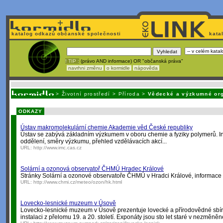
katalog odkazů občanské společnosti
kata
! TIP :
(právo AND informace) OR "občanská práva"
navrhni změnu
o kormidle
nápověda
Unavuje
vás tvorba stránek v HTML? Nemá webmaster
čas
na jejich aktualizac
>
Životní prostředí
>
Příroda
>
Vědecké a výzkumné or
ODKAZY
Ústav makromolekulární chemie Akademie věd České republiky
Ústav se zabývá základním výzkumem v oboru chemie a fyziky polymerů. Inf
oddělení, směry výzkumu, přehled vzdělávacích akcí...
URL:
http://www.imc.cas.cz
Solární a ozonová observatoř ČHMÚ Hradec Králové
Stránky Solární a ozonové observatoře ČHMÚ v Hradci Králové, informace 
URL:
http://www.chmi.cz/meteo/ozon/hk.html
Lovecko-lesnické muzeum v Úsově
Lovecko-lesnické muzeum v Úsově prezentuje lovecké a přírodovědné sbírk
instalaci z přelomu 19. a 20. století. Exponáty jsou sto let staré v nezměně