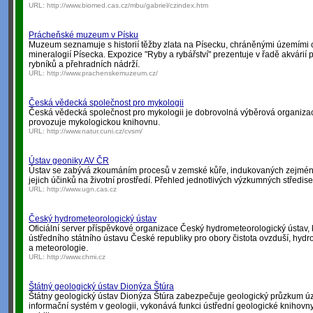
URL:
http://www.biomed.cas.cz/mbu/gabriel/czindex.htm
Prácheňské muzeum v Písku
Muzeum seznamuje s historií těžby zlata na Písecku, chráněnými územími o
mineralogií Písecka. Expozice "Ryby a rybářství" prezentuje v řadě akvárií 
rybníků a přehradních nádrží.
URL:
http://www.prachenskemuzeum.cz/
Česká vědecká společnost pro mykologii
Česká vědecká společnost pro mykologii je dobrovolná výběrová organiza
provozuje mykologickou knihovnu.
URL:
http://www.natur.cuni.cz/cvsm/
Ústav geoniky AV ČR
Ústav se zabývá zkoumáním procesů v zemské kůře, indukovaných zejména
jejich účinků na životní prostředí. Přehled jednotlivých výzkumných středise
URL:
http://www.ugn.cas.cz
Český hydrometeorologický ústav
Oficiální server příspěvkové organizace Český hydrometeorologický ústav, 
ústředního státního ústavu České republiky pro obory čistota ovzduší, hydro
a meteorologie.
URL:
http://www.chmi.cz
Štátný geologický ústav Dionýza Štúra
Štátny geologický ústav Dionýza Štúra zabezpečuje geologický průzkum úze
informační systém v geologii, vykonává funkci ústřední geologické knihov