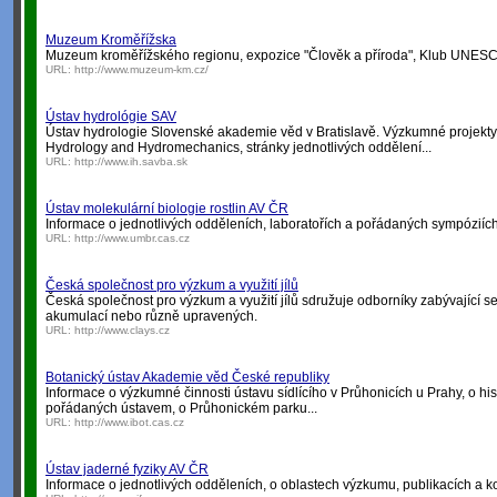
Muzeum Kroměřížska
Muzeum kroměřížského regionu, expozice "Člověk a příroda", Klub UNES
URL:
http://www.muzeum-km.cz/
Ústav hydrológie SAV
Ústav hydrologie Slovenské akademie věd v Bratislavě. Výzkumné projekty,
Hydrology and Hydromechanics, stránky jednotlivých oddělení...
URL:
http://www.ih.savba.sk
Ústav molekulární biologie rostlin AV ČR
Informace o jednotlivých odděleních, laboratořích a pořádaných sympóziích
URL:
http://www.umbr.cas.cz
Česká společnost pro výzkum a využití jílů
Česká společnost pro výzkum a využití jílů sdružuje odborníky zabývající s
akumulací nebo různě upravených.
URL:
http://www.clays.cz
Botanický ústav Akademie věd České republiky
Informace o výzkumné činnosti ústavu sídlícího v Průhonicích u Prahy, o his
pořádaných ústavem, o Průhonickém parku...
URL:
http://www.ibot.cas.cz
Ústav jaderné fyziky AV ČR
Informace o jednotlivých odděleních, o oblastech výzkumu, publikacích a k