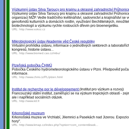
Výzkumný ústav Silva Taroucy pro krajinu a okrasné zahradnictví Průhonic
Výzkumný ústav Silva Taroucy pro krajinu a okrasné zahradnictví Průhoni
organizací MŽP. Vedle tradičního květinářství, sadovnictví a krajinářství se
genofondů kulturních a domácích rostlin, využívání šlechtitelských, množit
biotechnologií a výzkumu rychle rostoucích dřevin pro bioenergetiku.
URL:
http://www.vukoz.cz
Mikrobiologický ústav Akademie věd České republiky
Virtuální prohlídka ústavu, informace o jednotlivých sektorech a laboratoř
kongresů, historie ústavu...
URL:
http://www.biomed.cas.cz/mbu/
Plzeňská pobočka ČHMÚ
Pobočka Českého hydrometeorologického ústavu v Plzni. Předpověď počas
informace.
URL:
http://www.chmi.cz/PL/plzen.html
Institut de recherche por le développement
(Institut pro výzkum a rozvoj)
Francouzský státní institut, zaměřující se na výzkum tropických oblastí - zej
ale i například sociálních otázek.
URL:
http://www.ird.fr
Krkonošské muzeum
Krkonošská muzea ve Vrchlabí, Jilemnici a Pasekách nad Jizerou. Expozice
hory".
URL:
http://www.krnap.cz/index.php?option=com_content&task...