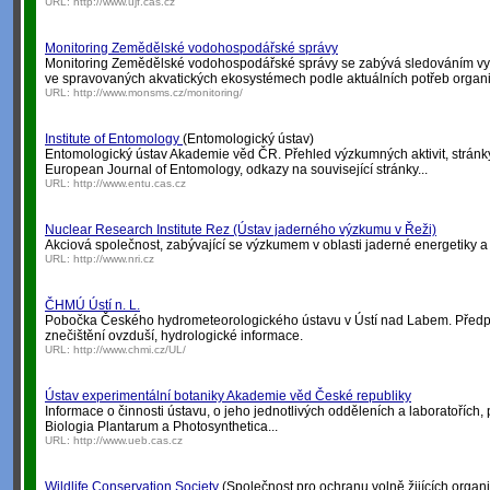
URL:
http://www.ujf.cas.cz
Monitoring Zemědělské vodohospodářské správy
Monitoring Zemědělské vodohospodářské správy se zabývá sledováním vy
ve spravovaných akvatických ekosystémech podle aktuálních potřeb organi
URL:
http://www.monsms.cz/monitoring/
Institute of Entomology
(Entomologický ústav)
Entomologický ústav Akademie věd ČR. Přehled výzkumných aktivit, stránky
European Journal of Entomology, odkazy na související stránky...
URL:
http://www.entu.cas.cz
Nuclear Research Institute Rez (Ústav jaderného výzkumu v Řeži)
Akciová společnost, zabývající se výzkumem v oblasti jaderné energetiky a 
URL:
http://www.nri.cz
ČHMÚ Ústí n. L.
Pobočka Českého hydrometeorologického ústavu v Ústí nad Labem. Předp
znečištění ovzduší, hydrologické informace.
URL:
http://www.chmi.cz/UL/
Ústav experimentální botaniky Akademie věd České republiky
Informace o činnosti ústavu, o jeho jednotlivých odděleních a laboratořích, 
Biologia Plantarum a Photosynthetica...
URL:
http://www.ueb.cas.cz
Wildlife Conservation Society
(Společnost pro ochranu volně žijících organ