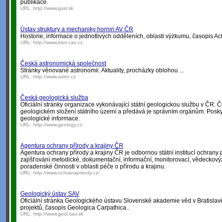
publikace.
URL:
http://www.gssr.sk
Ústav struktury a mechaniky hornin AV ČR
Hostorie, informace o jednotlivých odděleních, oblasti výzkumu, časopis Ac
URL:
http://www.irsm.cas.cz
Česká astronomická společnost
Stránky věnované astronomii. Aktuality, procházky oblohou ...
URL:
http://www.astro.cz
Česká geologická služba
Oficiální stránky organizace vykonávající státní geologickou službu v ČR.
geologickém složení státního území a předává je správním orgánům. Posk
geologické informace.
URL:
http://www.geology.cz
Agentura ochrany přírody a krajiny ČR
Agentura ochrany přírody a krajiny ČR je odbornou státní institucí ochrany pří
zajišťování metodické, dokumentační, informační, monitorovací, vědeckov
poradenské činnosti v oblasti péče o přírodu a krajinu.
URL:
http://www.ochranaprirody.cz/
Geologický ústav SAV
Oficiální stránka Geologického ústavu Slovenské akademie věd v Bratisl
projektů, časopis Geologica Carpathica..
URL:
http://www.geol.sav.sk