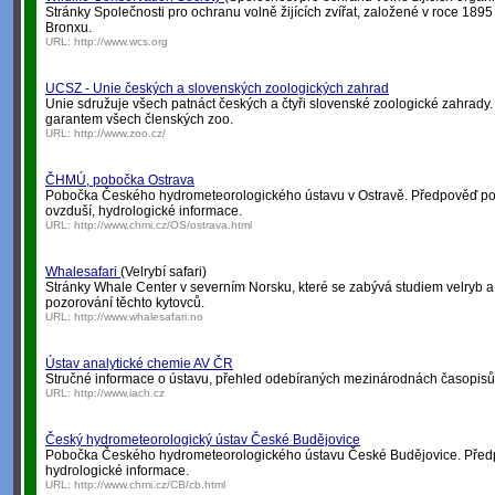
Stránky Společnosti pro ochranu volně žijících zvířat, založené v roce 189
Bronxu.
URL:
http://www.wcs.org
UCSZ - Unie českých a slovenských zoologických zahrad
Unie sdružuje všech patnáct českých a čtyři slovenské zoologické zahrad
garantem všech členských zoo.
URL:
http://www.zoo.cz/
ČHMÚ, pobočka Ostrava
Pobočka Českého hydrometeorologického ústavu v Ostravě. Předpověď poča
ovzduší, hydrologické informace.
URL:
http://www.chmi.cz/OS/ostrava.html
Whalesafari
(Velrybí safari)
Stránky Whale Center v severním Norsku, které se zabývá studiem velryb a
pozorování těchto kytovců.
URL:
http://www.whalesafari.no
Ústav analytické chemie AV ČR
Stručné informace o ústavu, přehled odebíraných mezinárodnách časopisů
URL:
http://www.iach.cz
Český hydrometeorologický ústav České Budějovice
Pobočka Českého hydrometeorologického ústavu České Budějovice. Předpo
hydrologické informace.
URL:
http://www.chmi.cz/CB/cb.html