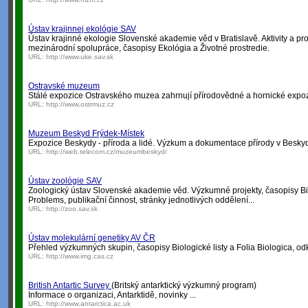
Ústav krajinnej ekológie SAV
Ústav krajinné ekologie Slovenské akademie věd v Bratislavě. Aktivity a proj
mezinárodní spolupráce, časopisy Ekológia a Životné prostredie.
URL:
http://www.uke.sav.sk
Ostravské muzeum
Stálé expozice Ostravského muzea zahrnují přírodovědné a hornické expoz
URL:
http://www.ostrmuz.cz
Muzeum Beskyd Frýdek-Místek
Expozice Beskydy - příroda a lidé. Výzkum a dokumentace přírody v Besky
URL:
http://web.telecom.cz/muzeumbeskyd/
Ústav zoológie SAV
Zoologický ústav Slovenské akademie věd. Výzkumné projekty, časopisy Bi
Problems, publikační činnost, stránky jednotlivých oddělení...
URL:
http://zoo.sav.sk
Ústav molekulární genetiky AV ČR
Přehled výzkumných skupin, časopisy Biologické listy a Folia Biologica, odk
URL:
http://www.img.cas.cz
British Antartic Survey
(Britský antarktický výzkumný program)
Informace o organizaci, Antarktidě, novinky ...
URL:
http://www.antarctica.ac.uk