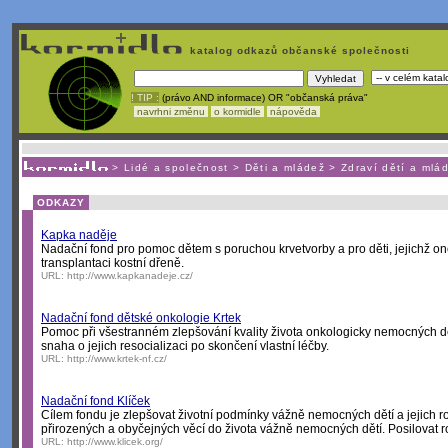
katalog odkazů občanské společnosti
! TIP :
(právo AND informace) OR "občanská práva"
navrhni změnu
o kormidle
nápověda
Nechcete být závislí
na korporátech typu Google či Micro
>
Lidé a společnost
>
Děti a mládež
>
Zdraví dětí a mlá
ODKAZY
Kapka naděje
Nadační fond pro pomoc dětem s poruchou krvetvorby a pro děti, jejichž 
transplantaci kostní dřeně.
URL:
http://www.kapkanadeje.cz/
Nadační fond dětské onkologie Krtek
Pomoc při všestranném zlepšování kvality života onkologicky nemocných dět
snaha o jejich resocializaci po skončení vlastní léčby.
URL:
http://www.krtek-nf.cz/
Nadační fond Klíček
Cílem fondu je zlepšovat životní podmínky vážně nemocných dětí a jejich 
přirozených a obyčejných věcí do života vážně nemocných dětí. Posilovat ro
URL:
http://www.klicek.org/