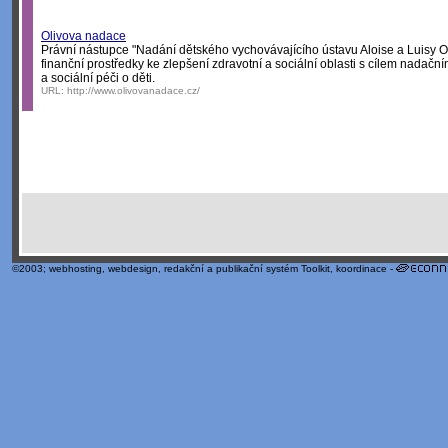
Olivova nadace
Právní nástupce "Nadání dětského vychovávajícího ústavu Aloise a Luisy 
finanční prostředky ke zlepšení zdravotní a sociální oblasti s cílem nadačním
a sociální péči o děti.
URL:
http://www.olivovanadace.cz/
©2003;
webhosting
,
webdesign
,
redakční a publikační systém Toolkit
, koordinace -